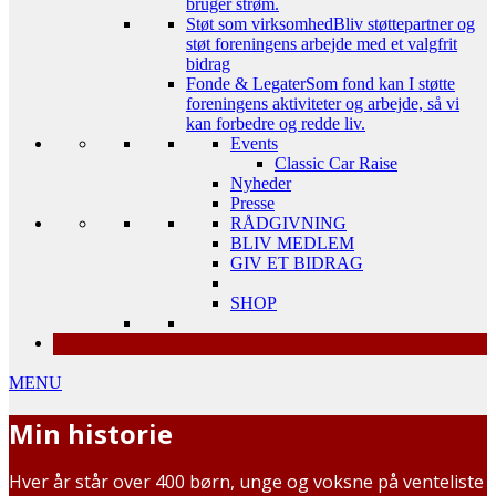
bruger strøm.
Støt som virksomhed
Bliv støttepartner og
støt foreningens arbejde med et valgfrit
bidrag
Fonde & Legater
Som fond kan I støtte
foreningens aktiviteter og arbejde, så vi
kan forbedre og redde liv.
Events
Classic Car Raise
Nyheder
Presse
RÅDGIVNING
BLIV MEDLEM
GIV ET BIDRAG
SHOP
MENU
Min historie
Hver år står over 400 børn, unge og voksne på venteliste