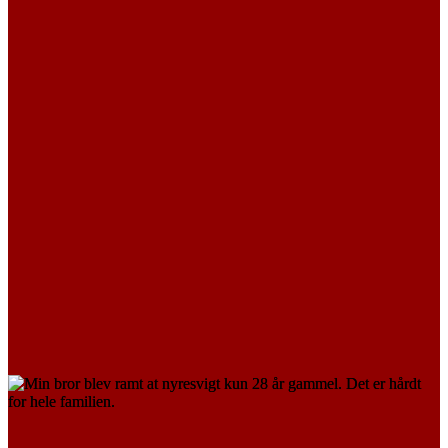
LÆS MERE
PÅ VENTELISTE
Christinna