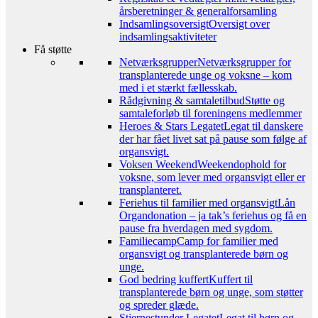
årsberetninger & generalforsamling
Indsamlingsoversigt
Oversigt over
indsamlingsaktiviteter
Få støtte
Netværksgrupper
Netværksgrupper for
transplanterede unge og voksne – kom
med i et stærkt fællesskab.
Rådgivning & samtaletilbud
Støtte og
samtaleforløb til foreningens medlemmer
Heroes & Stars Legatet
Legat til danskere
der har fået livet sat på pause som følge af
organsvigt.
Voksen Weekend
Weekendophold for
voksne, som lever med organsvigt eller er
transplanteret.
Feriehus til familier med organsvigt
Lån
Organdonation – ja tak’s feriehus og få en
pause fra hverdagen med sygdom.
Familiecamp
Camp for familier med
organsvigt og transplanterede børn og
unge.
God bedring kuffert
Kuffert til
transplanterede børn og unge, som støtter
og spreder glæde.
Stjernestunder Legatet
Legat til børn og