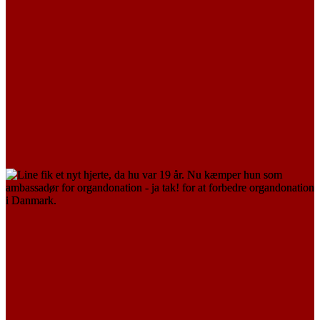
Line
LÆS MERE
TRANSPLANTERET