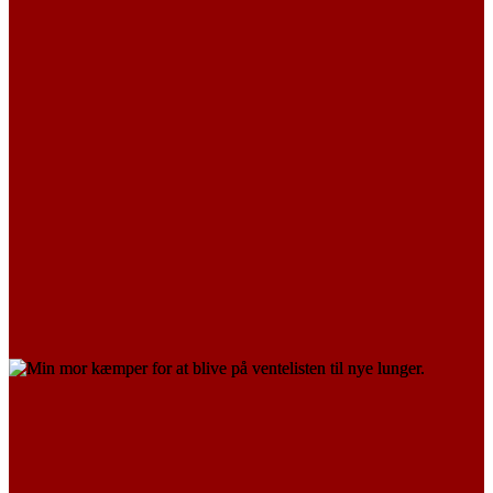
TRANSPLANTERET
Hanne
LÆS MERE
PÅ VENTELISTE
PÅRØRENDE