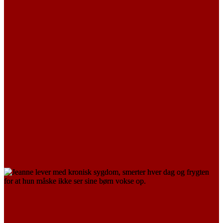
TRANSPLANTERET
Jeanne
LÆS MERE
PÅ VENTELISTE