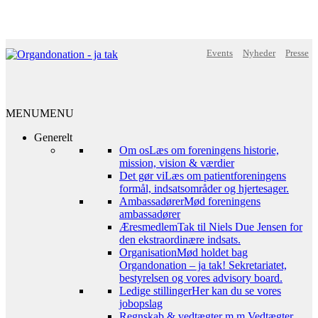
Events
Nyheder
Presse
MENU
MENU
Generelt
Om os
Læs om foreningens historie,
mission, vision & værdier
Det gør vi
Læs om patientforeningens
formål, indsatsområder og hjertesager.
Ambassadører
Mød foreningens
ambassadører
Æresmedlem
Tak til Niels Due Jensen for
den ekstraordinære indsats.
Organisation
Mød holdet bag
Organdonation – ja tak! Sekretariatet,
bestyrelsen og vores advisory board.
Ledige stillinger
Her kan du se vores
jobopslag
Regnskab & vedtægter m.m.
Vedtægter,