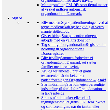
organdonation med aktivt fravalg.
Meningsmåling FM19
Et stort flertal mener,
at vi skal indfører automatisk
organdonation i Danmark.
Støt os
Bliv medlem
Styrk patientforeningen ved at
tegne medlemskab og benyt dig af vores
mange støttetilbud.
Giv et bidrag
Støt patientforeningens
arbejde med en valgfri donation.
Tag stilling til organdonation
Registrer din
holdning til organdonation i
Donorregistret.
Bliv frivillig
Sammen forbedrer vi
organdonation i Danmark og støtter
familier med organsvigt.
Arv og testamente
Opret et gratis
testamente, når du betænker
patientforeningen Organdonation – ja tak!
Start indsamling
Start din egen personlige
indsamling til fordel for Organdonations –
ja tak’s arbejde.
Støt os når du tanker eller via el-
regningen
Bestil et gratis OK Benzin-kort
og støt foreningen, når du tanker eller