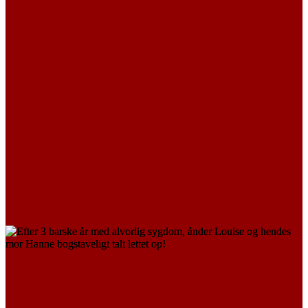
Hanne
LÆS MERE
PÅRØRENDE