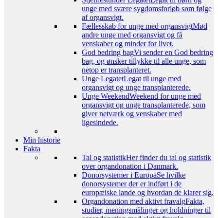
unge med svære sygdomsforløb som følge
af organsvigt.
Fællesskab for unge med organsvigt
Mød
andre unge med organsvigt og få
venskaber og minder for livet.
God bedring bag
Vi sender en God bedring
bag, og ønsker tillykke til alle unge, som
netop er transplanteret.
Unge Legatet
Legat til unge med
organsvigt og unge transplanterede.
Unge Weekend
Weekend for unge med
organsvigt og unge transplanterede, som
giver netværk og venskaber med
ligesindede.
Min historie
Fakta
Tal og statistik
Her finder du tal og statistik
over organdonation i Danmark.
Donorsystemer i Europa
Se hvilke
donorsystemer der er indført i de
europæiske lande og hvordan de klarer sig.
Organdonation med aktivt fravalg
Fakta,
studier, meningsmålinger og holdninger til