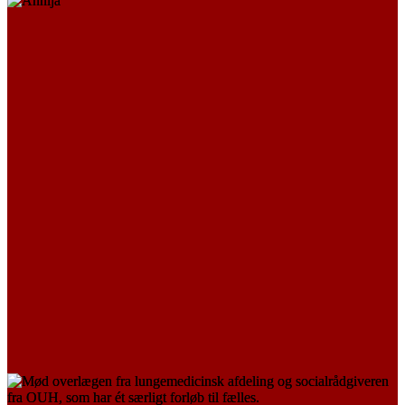
Annija
LÆS MERE
TIL MINDE OM