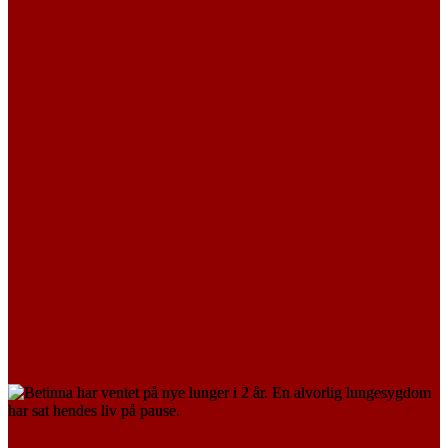
Liam
LÆS MERE
ORGANSVIGT
Betinna