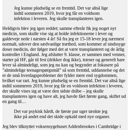
Jeg kunne pludselig se en fremtid. Det var altså lige
indtil sommeren 2019, hvor jeg får en voldsom
infektion i leveren. Jeg skulle transplanteres igen.
Heldigvis blev jeg igen reddet; samme efterår fik jeg noget nyt
medicin, som skulle vise sig at holde infektionerne i lever og
galdeveje nede i næsten 4 år! Så fra jeg er 15-18 lever jeg nærmest
normalt, udover den sædvanlige træthed, som kommer af sindssyge
doser medicin, der følger med det at være transplanteret og de årlig
kontroller i England. Jeg afslutter 9. klasse, er sammen med venner,
starter på HF, går til fest (drikker dog ikke), træner og generelt bare
lever så almindeligt, som jeg nu kan og begynder at fokusere på
”almindelige teenagespørgsmål” så som fremtid, uddannelse og det
er de små hverdagsproblemer der fylder mere end sygdommen,
hvilket var rart. Jeg kunne pludselig se en fremtid. Det var altså lige
indtil sommeren 2019, hvor jeg får en voldsom infektion i leveren,
der skulle vises sig at være den sidste dråbe – jeg skulle
transplanteres igen og have alt, jeg havde fået første gang, skiftet ud
en gang til…
Det var psykisk hårdt, de første par uger tænkte jeg
ikke på andet end det skide opkald med nye organer.
Jeg blev tilknyttet voksensygehuset Addenbrookes i Cambridge i