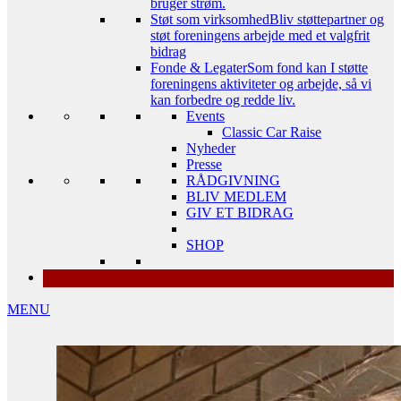
bruger strøm.
Støt som virksomhed
Bliv støttepartner og
støt foreningens arbejde med et valgfrit
bidrag
Fonde & Legater
Som fond kan I støtte
foreningens aktiviteter og arbejde, så vi
kan forbedre og redde liv.
Events
Classic Car Raise
Nyheder
Presse
RÅDGIVNING
BLIV MEDLEM
GIV ET BIDRAG
SHOP
MENU