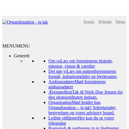
Events
Nyheder
Presse
MENU
MENU
Generelt
Om os
Læs om foreningens historie,
mission, vision & værdier
Det gør vi
Læs om patientforeningens
formål, indsatsområder og hjertesager.
Ambassadører
Mød foreningens
ambassadører
Æresmedlem
Tak til Niels Due Jensen for
den ekstraordinære indsats.
Organisation
Mød holdet bag
Organdonation – ja tak! Sekretariatet,
bestyrelsen og vores advisory board.
Ledige stillinger
Her kan du se vores
jobopslag
Regnskab & vedtægter m.m.
Vedtægter,