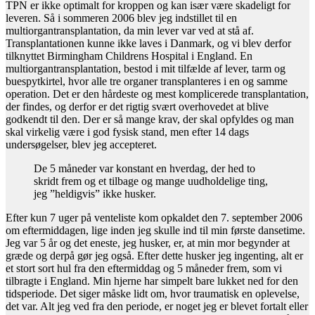
TPN er ikke optimalt for kroppen og kan især være skadeligt for
leveren. Så i sommeren 2006 blev jeg indstillet til en
multiorgantransplantation, da min lever var ved at stå af.
Transplantationen kunne ikke laves i Danmark, og vi blev derfor
tilknyttet Birmingham Childrens Hospital i England. En
multiorgantransplantation, bestod i mit tilfælde af lever, tarm og
buespytkirtel, hvor alle tre organer transplanteres i en og samme
operation. Det er den hårdeste og mest komplicerede transplantation,
der findes, og derfor er det rigtig svært overhovedet at blive
godkendt til den. Der er så mange krav, der skal opfyldes og man
skal virkelig være i god fysisk stand, men efter 14 dags
undersøgelser, blev jeg accepteret.
De 5 måneder var konstant en hverdag, der hed to
skridt frem og et tilbage og mange uudholdelige ting,
jeg ”heldigvis” ikke husker.
Efter kun 7 uger på venteliste kom opkaldet den 7. september 2006
om eftermiddagen, lige inden jeg skulle ind til min første dansetime.
Jeg var 5 år og det eneste, jeg husker, er, at min mor begynder at
græde og derpå gør jeg også. Efter dette husker jeg ingenting, alt er
et stort sort hul fra den eftermiddag og 5 måneder frem, som vi
tilbragte i England. Min hjerne har simpelt bare lukket ned for den
tidsperiode. Det siger måske lidt om, hvor traumatisk en oplevelse,
det var. Alt jeg ved fra den periode, er noget jeg er blevet fortalt eller