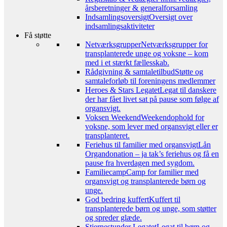
årsberetninger & generalforsamling
Indsamlingsoversigt
Oversigt over
indsamlingsaktiviteter
Få støtte
Netværksgrupper
Netværksgrupper for
transplanterede unge og voksne – kom
med i et stærkt fællesskab.
Rådgivning & samtaletilbud
Støtte og
samtaleforløb til foreningens medlemmer
Heroes & Stars Legatet
Legat til danskere
der har fået livet sat på pause som følge af
organsvigt.
Voksen Weekend
Weekendophold for
voksne, som lever med organsvigt eller er
transplanteret.
Feriehus til familier med organsvigt
Lån
Organdonation – ja tak’s feriehus og få en
pause fra hverdagen med sygdom.
Familiecamp
Camp for familier med
organsvigt og transplanterede børn og
unge.
God bedring kuffert
Kuffert til
transplanterede børn og unge, som støtter
og spreder glæde.
Stjernestunder Legatet
Legat til børn og