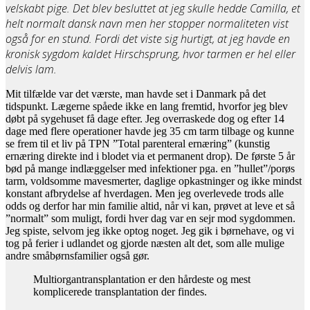
velskabt pige. Det blev besluttet at jeg skulle hedde Camilla, et
helt normalt dansk navn men her stopper normaliteten vist
også for en stund. Fordi det viste sig hurtigt, at jeg havde en
kronisk sygdom kaldet Hirschsprung, hvor tarmen er hel eller
delvis lam.
Mit tilfælde var det værste, man havde set i Danmark på det
tidspunkt. Lægerne spåede ikke en lang fremtid, hvorfor jeg blev
døbt på sygehuset få dage efter. Jeg overraskede dog og efter 14
dage med flere operationer havde jeg 35 cm tarm tilbage og kunne
se frem til et liv på TPN ”Total parenteral ernæring” (kunstig
ernæring direkte ind i blodet via et permanent drop). De første 5 år
bød på mange indlæggelser med infektioner pga. en ”hullet”/porøs
tarm, voldsomme mavesmerter, daglige opkastninger og ikke mindst
konstant afbrydelse af hverdagen. Men jeg overlevede trods alle
odds og derfor har min familie altid, når vi kan, prøvet at leve et så
”normalt” som muligt, fordi hver dag var en sejr mod sygdommen.
Jeg spiste, selvom jeg ikke optog noget. Jeg gik i børnehave, og vi
tog på ferier i udlandet og gjorde næsten alt det, som alle mulige
andre småbørnsfamilier også gør.
Multiorgantransplantation er den hårdeste og mest
komplicerede transplantation der findes.