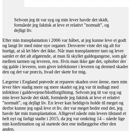
Selvom jeg tit var syg og min lever havde det skidt,
formåede jeg faktisk at leve et relativt ”normalt”, og
dejligt liv.
Efter min transplantation i 2006 var håbet, at jeg kunne leve et godt
og langt liv med mine nye organer. Desværre viste det sig alt for
hurtigt, at så let blev det ikke. Når man transplanterer tam og lever
samlet er det alt afgørende, at man få skyllet galdegangene, som går
mellem tarmen og leveren, ren. Hvis man ikke gør det, ophober der
sig galde i leveren, som giver infektioner i leveren og dermed skader
den og det var præcis, hvad der skete for mig.
Lægerne i England prøvede at reparere skaden over årene, men min
lever blev stadig mere og mere skadet og jeg var tit indlagt med
infektion i galdevejene/blodforgiftning. Selvom jeg tit var syg og
min lever havde det skidt, formåede jeg faktisk at leve et relativt
”normalt”, og dejligt liv. En lever kan heldigvis holde til meget og
derfor kunne jeg også leve et liv, der var meget bedre end det, jeg
havde før min transplantation. Alligevel nåede min levers tilstand et
helt nyt og farligt stadie i 2015, da jeg var omkring 14 – nåede lige
min konfirmation og så startede den ene indlæggelse efter den
anden.