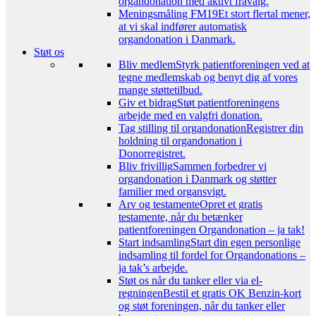
organdonation med aktivt fravalg.
Meningsmåling FM19
Et stort flertal mener,
at vi skal indfører automatisk
organdonation i Danmark.
Støt os
Bliv medlem
Styrk patientforeningen ved at
tegne medlemskab og benyt dig af vores
mange støttetilbud.
Giv et bidrag
Støt patientforeningens
arbejde med en valgfri donation.
Tag stilling til organdonation
Registrer din
holdning til organdonation i
Donorregistret.
Bliv frivillig
Sammen forbedrer vi
organdonation i Danmark og støtter
familier med organsvigt.
Arv og testamente
Opret et gratis
testamente, når du betænker
patientforeningen Organdonation – ja tak!
Start indsamling
Start din egen personlige
indsamling til fordel for Organdonations –
ja tak’s arbejde.
Støt os når du tanker eller via el-
regningen
Bestil et gratis OK Benzin-kort
og støt foreningen, når du tanker eller