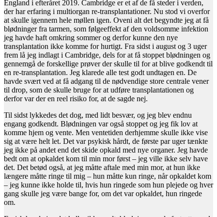
England i efteråret 2019. Cambridge er et af de få steder i verden,
der har erfaring i multiorgan re-transplantationer. Nu stod vi overfor
at skulle igennem hele møllen igen. Oveni alt det begyndte jeg at få
blødninger fra tarmen, som følgeeffekt af den voldsomme infektion
jeg havde haft omkring sommer og derfor kunne den nye
transplantation ikke komme for hurtigt. Fra sidst i august og 3 uger
frem lå jeg indlagt i Cambridge, dels for at få stoppet blødningen og
gennemgå de forskellige prøver der skulle til for at blive godkendt til
en re-transplantation. Jeg klarede alle test godt undtagen en. De
havde svært ved at få adgang til de nødvendige store centrale vener
til drop, som de skulle bruge for at udføre transplantationen og
derfor var der en reel risiko for, at de sagde nej.
Til sidst lykkedes det dog, med lidt besvær, og jeg blev endnu
engang godkendt. Blødningen var også stoppet og jeg fik lov at
komme hjem og vente. Men ventetiden derhjemme skulle ikke vise
sig at være helt let. Det var psykisk hårdt, de første par uger tænkte
jeg ikke på andet end det skide opkald med nye organer. Jeg havde
bedt om at opkaldet kom til min mor først – jeg ville ikke selv have
det. Det betød også, at jeg måtte aftale med min mor, at hun ikke
længere måtte ringe til mig – hun måtte kun ringe, når opkaldet kom
– jeg kunne ikke holde til, hvis hun ringede som hun plejede og hver
gang skulle jeg være bange for, om det var opkaldet, hun ringede
om.