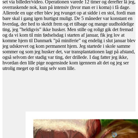
set via billeder/video. Operationen varede 12 timer og derefter lå jeg,
overraskende nok, kun på intensiv (hvor man er i koma) i få dage.
Allerede en uge efter blev jeg tvunget op at sidde i en stol, fordi man
bare skal i gang igen hurtigst muligt. De 5 måneder var konstant en
hverdag, der hed to skridt frem og et tilbage og mange uudholdelige
ting, jeg ”heldigvis” ikke husker. Men stille og roligt gik det fremad
og da vi kom til min fødselsdag i starten af januar, fik jeg lov at
komme hjem til Danmark ”på miniferie” og endelig i slut januar blev
jeg udskrevet og kom permanent hjem. Jeg startede i skole samme
sommer og som jeg husker det, var transplantationen lagt på afstand,
også selvom der stadig var ting, der drillede. I dag fatter jeg ikke,
hvordan den lille pige nogensinde kom igennem alt det og jeg ser
utrolig meget op til mig selv som lille.