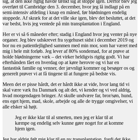
sig, at den ikke rigtig havde tænkt sig at stoppe igen. Derfor blev jeg
overført til Cambridge den 3. december, hvor jeg lå indlagt på en
semi-intensiv afdeling i knap en måned, før blødningen endelig
stoppede. Af skræk for at det ville ske igen, blev det besluttet, at det
var bedst, hvis jeg ventede på min transplantation i England.
Her er vi så 6 måneder efter; stadig i England hvor jeg venter på nye
organer. Jeg blev udskrevet fra sygehuset sidst i december 2019 og
bor nu en patientlejlighed sammen med min mor, som har været med
mig i hele mit forløb. Jeg lever af 80% sondemad, for at prøve at
holde blødningerne væk – det virker heldigvis rigtig godt. Vi har
efterhånden fået en hverdag op at køre herovre og vi har en
fantastisk familie og venner, der jævnligt kommer og besøger os og
generelt prøver vi at få tingene til at fungere på bedste vis.
Meen det er pisse hårdt, det er hårdt ikke at vide, hvor lang tid vi
skal være væk fra Danmark og alt det, vi kender og vi ved aldrig,
hvad morgendagen bringer. At skulle undvære far, bror/søn, hund,
ens eget hjem, mad, skole, arbejde og alle de trygge omgivelser, vi
alle elsker så højt.
Jeg er ikke klar til al smerten, men jeg er klar til at
kæmpe og endelig selv kunne gøre noget for at komme
hjem igen.
Jeg har aldrig følt mig klar til en ny transplantation, fordi det ikke