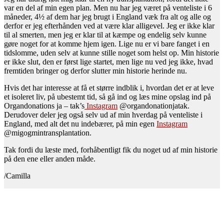
var en del af min egen plan. Men nu har jeg været på venteliste i 6
måneder, 4½ af dem har jeg brugt i England væk fra alt og alle og
derfor er jeg efterhånden ved at være klar alligevel. Jeg er ikke klar
til al smerten, men jeg er klar til at kæmpe og endelig selv kunne
gøre noget for at komme hjem igen. Lige nu er vi bare fanget i en
tidslomme, uden selv at kunne stille noget som helst op. Min historie
er ikke slut, den er først lige startet, men lige nu ved jeg ikke, hvad
fremtiden bringer og derfor slutter min historie herinde nu.
Hvis det har interesse at få et større indblik i, hvordan det er at leve
et isoleret liv, på ubestemt tid, så gå ind og læs mine opslag ind på
Organdonations ja – tak’s
Instagram
@organdonationjatak.
Derudover deler jeg også selv ud af min hverdag på venteliste i
England, med alt det nu indebærer, på min egen
Instagram
@migogmintransplantation.
Tak fordi du læste med, forhåbentligt fik du noget ud af min historie
på den ene eller anden måde.
/Camilla