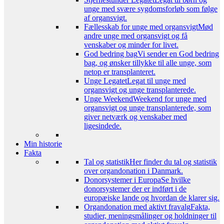
unge med svære sygdomsforløb som følge
af organsvigt.
Fællesskab for unge med organsvigt
Mød
andre unge med organsvigt og få
venskaber og minder for livet.
God bedring bag
Vi sender en God bedring
bag, og ønsker tillykke til alle unge, som
netop er transplanteret.
Unge Legatet
Legat til unge med
organsvigt og unge transplanterede.
Unge Weekend
Weekend for unge med
organsvigt og unge transplanterede, som
giver netværk og venskaber med
ligesindede.
Min historie
Fakta
Tal og statistik
Her finder du tal og statistik
over organdonation i Danmark.
Donorsystemer i Europa
Se hvilke
donorsystemer der er indført i de
europæiske lande og hvordan de klarer sig.
Organdonation med aktivt fravalg
Fakta,
studier, meningsmålinger og holdninger til