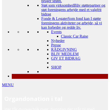
bruger strøm.
Støt som virksomhed
Bliv støttepartner og
støt foreningens arbejde med et valgfrit
bidrag
Fonde & Legater
Som fond kan I støtte
foreningens aktiviteter og arbejde, så vi
kan forbedre og redde liv.
Events
Classic Car Raise
Nyheder
Presse
RÅDGIVNING
BLIV MEDLEM
GIV ET BIDRAG
SHOP
MENU
Organdonation i tal
Her får du overblik over, hvordan det står til med