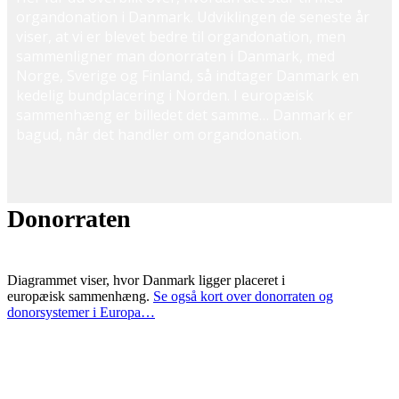
organdonation i Danmark. Udviklingen de seneste år
viser, at vi er blevet bedre til organdonation, men
sammenligner man donorraten i Danmark, med
Norge, Sverige og Finland, så indtager Danmark en
kedelig bundplacering i Norden. I europæisk
sammenhæng er billedet det samme… Danmark er
bagud, når det handler om organdonation.
Donorraten
Diagrammet viser, hvor Danmark ligger placeret i
europæisk sammenhæng.
Se også kort over donorraten og
donorsystemer i Europa…