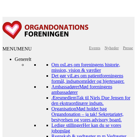
Events
Nyheder
Presse
MENU
MENU
Generelt
Om os
Læs om foreningens historie,
mission, vision & værdier
Det gør vi
Læs om patientforeningens
formål, indsatsområder og hjertesager.
Ambassadører
Mød foreningens
ambassadører
Æresmedlem
Tak til Niels Due Jensen for
den ekstraordinære indsats.
Organisation
Mød holdet bag
Organdonation – ja tak! Sekretariatet,
bestyrelsen og vores advisory board.
Ledige stillinger
Her kan du se vores
jobopslag
Regnskab & vedtægter m.m.
Vedtægter,