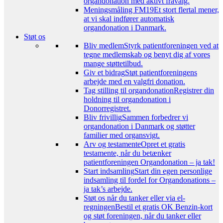
organdonation med aktivt fravalg.
Meningsmåling FM19
Et stort flertal mener,
at vi skal indfører automatisk
organdonation i Danmark.
Støt os
Bliv medlem
Styrk patientforeningen ved at
tegne medlemskab og benyt dig af vores
mange støttetilbud.
Giv et bidrag
Støt patientforeningens
arbejde med en valgfri donation.
Tag stilling til organdonation
Registrer din
holdning til organdonation i
Donorregistret.
Bliv frivillig
Sammen forbedrer vi
organdonation i Danmark og støtter
familier med organsvigt.
Arv og testamente
Opret et gratis
testamente, når du betænker
patientforeningen Organdonation – ja tak!
Start indsamling
Start din egen personlige
indsamling til fordel for Organdonations –
ja tak’s arbejde.
Støt os når du tanker eller via el-
regningen
Bestil et gratis OK Benzin-kort
og støt foreningen, når du tanker eller