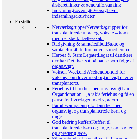
årsberetninger & generalforsamling
Indsamlingsoversigt
Oversigt over
indsamlingsaktiviteter
Få støtte
Netværksgrupper
Netværksgrupper for
transplanterede unge og voksne – kom
med i et stærkt fællesskab.
Rådgivning & samtaletilbud
Støtte og
samtaleforløb til foreningens medlemmer
Heroes & Stars Legatet
Legat til danskere
der har fået livet sat på pause som følge af
organsvigt.
Voksen Weekend
Weekendophold for
voksne, som lever med organsvigt eller er
transplanteret.
Feriehus til familier med organsvigt
Lån
Organdonation – ja tak’s feriehus og få en
pause fra hverdagen med sygdom.
Familiecamp
Camp for familier med
organsvigt og transplanterede børn og
unge.
God bedring kuffert
Kuffert til
transplanterede børn og unge, som støtter
og spreder glæde.
Stjernestunder Legatet
Legat til børn og