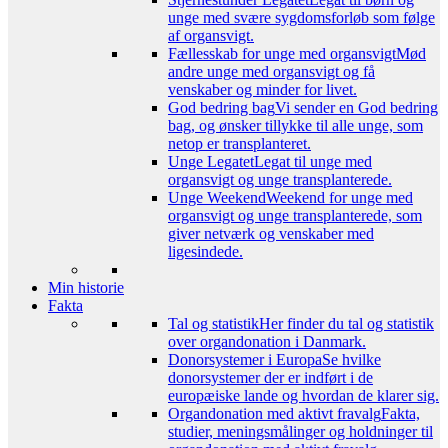
unge med svære sygdomsforløb som følge
af organsvigt.
Fællesskab for unge med organsvigt
Mød
andre unge med organsvigt og få
venskaber og minder for livet.
God bedring bag
Vi sender en God bedring
bag, og ønsker tillykke til alle unge, som
netop er transplanteret.
Unge Legatet
Legat til unge med
organsvigt og unge transplanterede.
Unge Weekend
Weekend for unge med
organsvigt og unge transplanterede, som
giver netværk og venskaber med
ligesindede.
Min historie
Fakta
Tal og statistik
Her finder du tal og statistik
over organdonation i Danmark.
Donorsystemer i Europa
Se hvilke
donorsystemer der er indført i de
europæiske lande og hvordan de klarer sig.
Organdonation med aktivt fravalg
Fakta,
studier, meningsmålinger og holdninger til