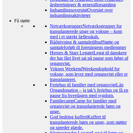
årsberetninger & generalforsamling
Indsamlingsoversigt
Oversigt over
indsamlingsaktiviteter
Få støtte
Netværksgrupper
Netværksgrupper for
transplanterede unge og voksne – kom
med i et stærkt fællesskab.
Rådgivning & samtaletilbud
Støtte og
samtaleforløb til foreningens medlemmer
Heroes & Stars Legatet
Legat til danskere
der har fået livet sat på pause som følge af
organsvigt.
Voksen Weekend
Weekendophold for
voksne, som lever med organsvigt eller er
transplanteret.
Feriehus til familier med organsvigt
Lån
Organdonation – ja tak’s feriehus og få en
pause fra hverdagen med sygdom.
Familiecamp
Camp for familier med
organsvigt og transplanterede børn og
unge.
God bedring kuffert
Kuffert til
transplanterede børn og unge, som støtter
og spreder glæde.
Stjernestunder Legatet
Legat til børn og