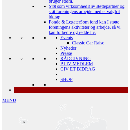
bruger strøm.
Støt som virksomhed
Bliv støttepartner og
støt foreningens arbejde med et valgfrit
bidrag
Fonde & Legater
Som fond kan I støtte
foreningens aktiviteter og arbejde, så vi
kan forbedre og redde liv.
Events
Classic Car Raise
Nyheder
Presse
RÅDGIVNING
BLIV MEDLEM
GIV ET BIDRAG
SHOP
MENU
IS