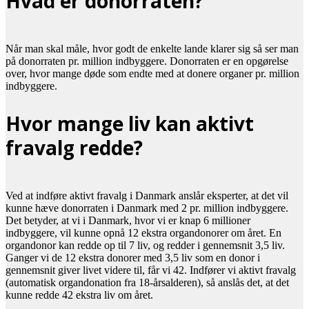
Hvad er donorraten?
Når man skal måle, hvor godt de enkelte lande klarer sig så ser man
på donorraten pr. million indbyggere. Donorraten er en opgørelse
over, hvor mange døde som endte med at donere organer pr. million
indbyggere.
Hvor mange liv kan aktivt
fravalg redde?
Ved at indføre aktivt fravalg i Danmark anslår eksperter, at det vil
kunne hæve donorraten i Danmark med 2 pr. million indbyggere.
Det betyder, at vi i Danmark, hvor vi er knap 6 millioner
indbyggere, vil kunne opnå 12 ekstra organdonorer om året. En
organdonor kan redde op til 7 liv, og redder i gennemsnit 3,5 liv.
Ganger vi de 12 ekstra donorer med 3,5 liv som en donor i
gennemsnit giver livet videre til, får vi 42. Indfører vi aktivt fravalg
(automatisk organdonation fra 18-årsalderen), så anslås det, at det
kunne redde 42 ekstra liv om året.