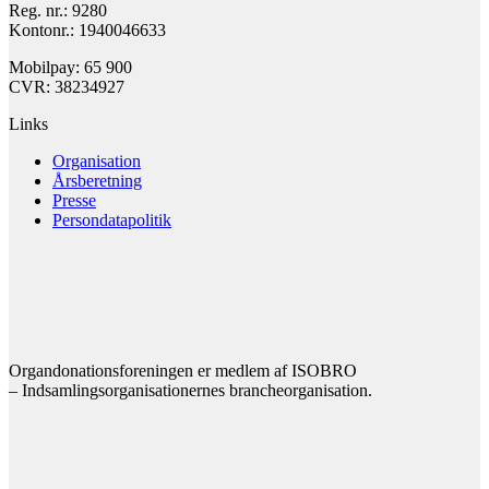
Reg. nr.: 9280
Kontonr.: 1940046633
Mobilpay: 65 900
CVR: 38234927
Links
Organisation
Årsberetning
Presse
Persondatapolitik
Organdonationsforeningen er medlem af ISOBRO
– Indsamlingsorganisationernes brancheorganisation.