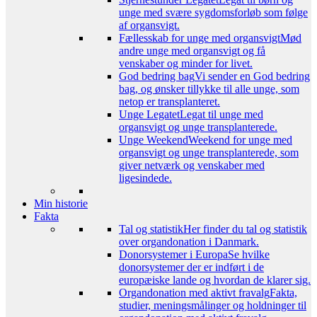
unge med svære sygdomsforløb som følge
af organsvigt.
Fællesskab for unge med organsvigt
Mød
andre unge med organsvigt og få
venskaber og minder for livet.
God bedring bag
Vi sender en God bedring
bag, og ønsker tillykke til alle unge, som
netop er transplanteret.
Unge Legatet
Legat til unge med
organsvigt og unge transplanterede.
Unge Weekend
Weekend for unge med
organsvigt og unge transplanterede, som
giver netværk og venskaber med
ligesindede.
Min historie
Fakta
Tal og statistik
Her finder du tal og statistik
over organdonation i Danmark.
Donorsystemer i Europa
Se hvilke
donorsystemer der er indført i de
europæiske lande og hvordan de klarer sig.
Organdonation med aktivt fravalg
Fakta,
studier, meningsmålinger og holdninger til