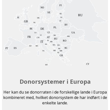
FI
NO
SE
EE
RU
LV
IE
DK
LT
GB
NL
BY
PL
DE
BE
UA
CZ
LU
SK
LI
FR
MD
AT
CH
HU
RO
SI
IT
HR
SM
BA
RS
AD
MC
ES
BG
PT
XK
ME
VA
MK
AL
GR
CY
MT
Donorsystemer i Europa
Her kan du se donorraten i de forskellige lande i Europa
kombineret med, hvilket donorsystem de har indført i de
enkelte lande.