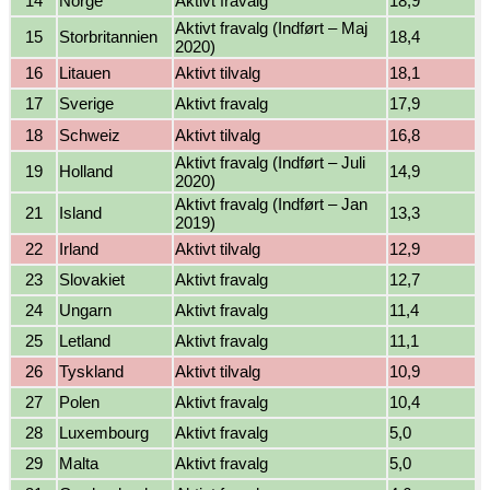
14
Norge
Aktivt fravalg
18,9
Aktivt fravalg (Indført – Maj
15
Storbritannien
18,4
2020)
16
Litauen
Aktivt tilvalg
18,1
17
Sverige
Aktivt fravalg
17,9
18
Schweiz
Aktivt tilvalg
16,8
Aktivt fravalg (Indført – Juli
19
Holland
14,9
2020)
Aktivt fravalg (Indført – Jan
21
Island
13,3
2019)
22
Irland
Aktivt tilvalg
12,9
23
Slovakiet
Aktivt fravalg
12,7
24
Ungarn
Aktivt fravalg
11,4
25
Letland
Aktivt fravalg
11,1
26
Tyskland
Aktivt tilvalg
10,9
27
Polen
Aktivt fravalg
10,4
28
Luxembourg
Aktivt fravalg
5,0
29
Malta
Aktivt fravalg
5,0