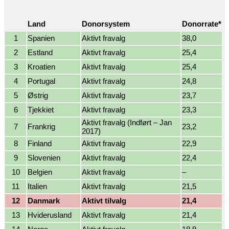
Land
Donorsystem
Donorrate*
1
Spanien
Aktivt fravalg
38,0
2
Estland
Aktivt fravalg
25,4
3
Kroatien
Aktivt fravalg
25,4
4
Portugal
Aktivt fravalg
24,8
5
Østrig
Aktivt fravalg
23,7
6
Tjekkiet
Aktivt fravalg
23,3
Aktivt fravalg (Indført – Jan
7
Frankrig
23,2
2017)
8
Finland
Aktivt fravalg
22,9
9
Slovenien
Aktivt fravalg
22,4
10
Belgien
Aktivt fravalg
–
11
Italien
Aktivt fravalg
21,5
12
Danmark
Aktivt tilvalg
21,4
13
Hviderusland
Aktivt fravalg
21,4