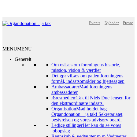
Events
Nyheder
Presse
MENU
MENU
Generelt
Om os
Læs om foreningens historie,
mission, vision & værdier
Det gør vi
Læs om patientforeningens
formål, indsatsområder og hjertesager.
Ambassadører
Mød foreningens
ambassadører
Æresmedlem
Tak til Niels Due Jensen for
den ekstraordinære indsats.
Organisation
Mød holdet bag
Organdonation – ja tak! Sekretariatet,
bestyrelsen og vores advisory board.
Ledige stillinger
Her kan du se vores
jobopslag
Regnskab & vedtægter m.m.
Vedtægter,