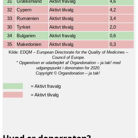
31
Grækenland
Aktivt fravalg
4,6
32
Cypern
Aktivt tilvalg
4,2
33
Rumænien
Aktivt tilvalg
3,4
30
Tyrkiet
Aktivt tilvalg
2,0
34
Bulgarien
Aktivt fravalg
0,6
35
Makedonien
Aktivt tilvalg
0,3
Kilde:
EDQM – European Directorate for the Quality of Medicines –
Council of Europe.
* Opgørelsen er udarbejdet af Organdonation – ja tak! med
udgangspunkt i donorraten for 2020.
Copyright © Organdonation – ja tak!
= Aktivt fravalg
= Aktivt tilvalg