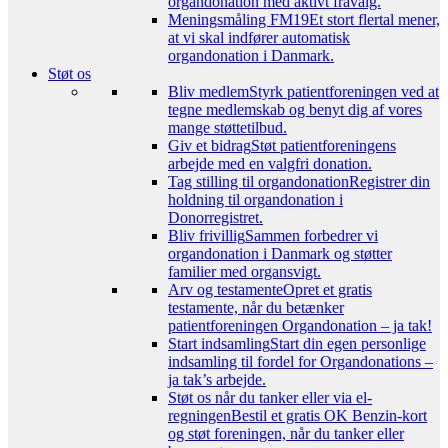
organdonation med aktivt fravalg.
Meningsmåling FM19
Et stort flertal mener,
at vi skal indfører automatisk
organdonation i Danmark.
Støt os
Bliv medlem
Styrk patientforeningen ved at
tegne medlemskab og benyt dig af vores
mange støttetilbud.
Giv et bidrag
Støt patientforeningens
arbejde med en valgfri donation.
Tag stilling til organdonation
Registrer din
holdning til organdonation i
Donorregistret.
Bliv frivillig
Sammen forbedrer vi
organdonation i Danmark og støtter
familier med organsvigt.
Arv og testamente
Opret et gratis
testamente, når du betænker
patientforeningen Organdonation – ja tak!
Start indsamling
Start din egen personlige
indsamling til fordel for Organdonations –
ja tak’s arbejde.
Støt os når du tanker eller via el-
regningen
Bestil et gratis OK Benzin-kort
og støt foreningen, når du tanker eller