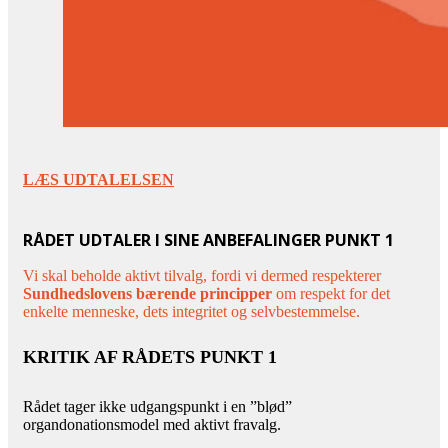
LÆS UDTALELSEN
RÅDET UDTALER I SINE ANBEFALINGER PUNKT 1
Vi skal beholde aktivt tilvalg, fordi vi dermed respekterer
Sundhedslovens bærende principper
om respekt for det
enkelte menneske, dets integritet og selvbestemmelse.
KRITIK AF RÅDETS PUNKT 1
Rådet tager ikke udgangspunkt i en ”blød”
organdonationsmodel med aktivt fravalg.