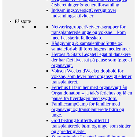
årsberetninger & generalforsamling
Indsamlingsoversigt
Oversigt over
indsamlingsaktiviteter
Få støtte
Netværksgrupper
Netværksgrupper for
transplanterede unge og voksne – kom
med i et stærkt fællesskab.
Rådgivning & samtaletilbud
Støtte og
samtaleforløb til foreningens medlemmer
Heroes & Stars Legatet
Legat til danskere
der har fået livet sat på pause som følge af
organsvigt.
Voksen Weekend
Weekendophold for
voksne, som lever med organsvigt eller er
transplanteret.
Feriehus til familier med organsvigt
Lån
Organdonation – ja tak’s feriehus og få en
pause fra hverdagen med sygdom.
Familiecamp
Camp for familier med
organsvigt og transplanterede børn og
unge.
God bedring kuffert
Kuffert til
transplanterede børn og unge, som støtter
og spreder glæde.
Stjernestunder Legatet
Legat til børn og