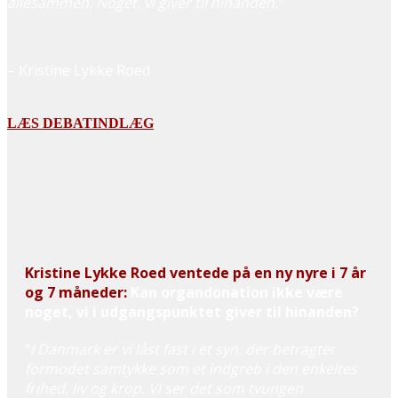
allesammen. Noget, vi giver til hinanden.
“
– Kristine Lykke Roed
LÆS DEBATINDLÆG
Kristine Lykke Roed ventede på en ny nyre i 7 år
og 7 måneder:
Kan organdonation ikke være
noget, vi i udgangspunktet giver til hinanden?
“
I Danmark er vi låst fast i et syn, der betragter
formodet samtykke som et indgreb i den enkeltes
frihed, liv og krop. Vi ser det som tvungen