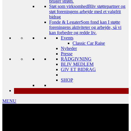
bruger strøm.
Støt som virksomhed
Bliv støttepartner og
støt foreningens arbejde med et valgfrit
bidrag
Fonde & Legater
Som fond kan I støtte
foreningens aktiviteter og arbejde, så vi
kan forbedre og redde liv.
Events
Classic Car Raise
Nyheder
Presse
RÅDGIVNING
BLIV MEDLEM
GIV ET BIDRAG
SHOP
MENU