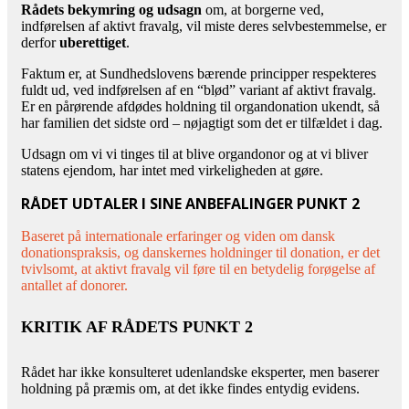
Rådets bekymring og udsagn
om, at borgerne ved,
indførelsen af aktivt fravalg, vil miste deres selvbestemmelse, er
derfor
uberettiget
.
Faktum er, at Sundhedslovens bærende principper respekteres
fuldt ud, ved indførelsen af en “blød” variant af aktivt fravalg.
Er en pårørende afdødes holdning til organdonation ukendt, så
har familien det sidste ord – nøjagtigt som det er tilfældet i dag.
Udsagn om vi vi tinges til at blive organdonor og at vi bliver
statens ejendom, har intet med virkeligheden at gøre.
RÅDET UDTALER I SINE ANBEFALINGER PUNKT 2
Baseret på internationale erfaringer og viden om dansk
donationspraksis, og danskernes holdninger til donation, er det
tvivlsomt, at aktivt fravalg vil føre til en betydelig forøgelse af
antallet af donorer.
KRITIK AF RÅDETS PUNKT 2
Rådet har ikke konsulteret udenlandske eksperter, men baserer
holdning på præmis om, at det ikke findes entydig evidens.