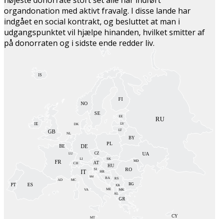
organdonation med aktivt fravalg. I disse lande har
indgået en social kontrakt, og besluttet at man i
udgangspunktet vil hjælpe hinanden, hvilket smitter af
på donorraten og i sidste ende redder liv.
IS
FI
NO
SE
EE
RU
LV
IE
DK
LT
GB
NL
BY
PL
DE
BE
UA
CZ
LU
SK
LI
FR
MD
AT
CH
HU
RO
SI
IT
HR
SM
BA
RS
AD
MC
ES
BG
PT
XK
ME
VA
MK
AL
GR
CY
MT