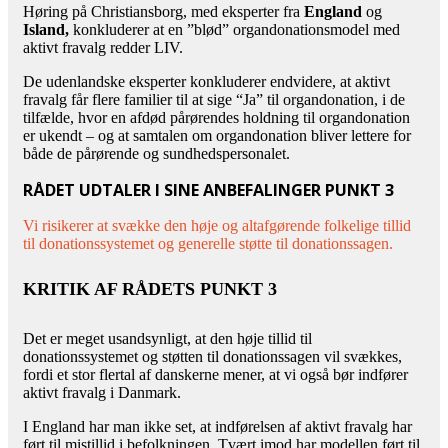
Høring på Christiansborg, med eksperter fra
England
og
Island,
konkluderer at en ”blød” organdonationsmodel med
aktivt fravalg redder LIV.
De udenlandske eksperter konkluderer endvidere, at aktivt
fravalg får flere familier til at sige “Ja” til organdonation, i de
tilfælde, hvor en afdød pårørendes holdning til organdonation
er ukendt – og at samtalen om organdonation bliver lettere for
både de pårørende og sundhedspersonalet.
RÅDET UDTALER I SINE ANBEFALINGER PUNKT 3
Vi risikerer at svække den høje og altafgørende folkelige tillid
til donationssystemet og generelle støtte til donationssagen.
KRITIK AF RÅDETS PUNKT 3
Det er meget usandsynligt, at den høje tillid til
donationssystemet og støtten til donationssagen vil svækkes,
fordi et stor flertal af danskerne mener, at vi også bør indfører
aktivt fravalg i Danmark.
I England har man ikke set, at indførelsen af aktivt fravalg har
ført til mistillid i befolkningen. Tvært imod har modellen ført til