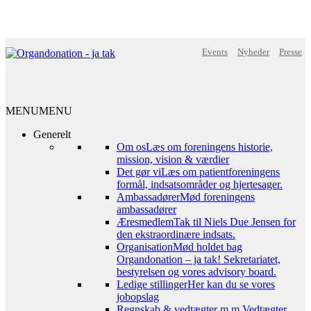
Events
Nyheder
Presse
MENU
MENU
Generelt
Om os
Læs om foreningens historie,
mission, vision & værdier
Det gør vi
Læs om patientforeningens
formål, indsatsområder og hjertesager.
Ambassadører
Mød foreningens
ambassadører
Æresmedlem
Tak til Niels Due Jensen for
den ekstraordinære indsats.
Organisation
Mød holdet bag
Organdonation – ja tak! Sekretariatet,
bestyrelsen og vores advisory board.
Ledige stillinger
Her kan du se vores
jobopslag
Regnskab & vedtægter m.m.
Vedtægter,