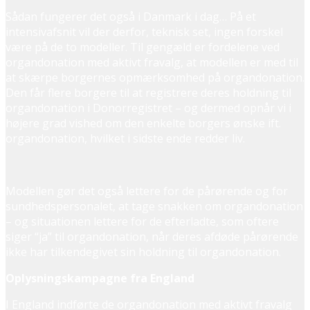
Sådan fungerer det også i Danmark i dag… På et
intensivafsnit vil der derfor, teknisk set, ingen forskel
være på de to modeller. Til gengæld er fordelene ved
organdonation med aktivt fravalg, at modellen er med til
at skærpe borgernes opmærksomhed på organdonation.
Den får flere borgere til at registrere deres holdning til
organdonation i Donorregistret – og dermed opnår vi i
højere grad vished om den enkelte borgers ønske ift.
organdonation, hvilket i sidste ende redder liv.
Modellen gør det også lettere for de pårørende og for
sundhedspersonalet, at tage snakken om organdonation
– og situationen lettere for de efterladte, som oftere
siger “ja” til organdonation, når deres afdøde pårørende
ikke har tilkendegivet sin holdning til organdonation.
Oplysningskampagne fra England
I England indførte de organdonation med aktivt fravalg