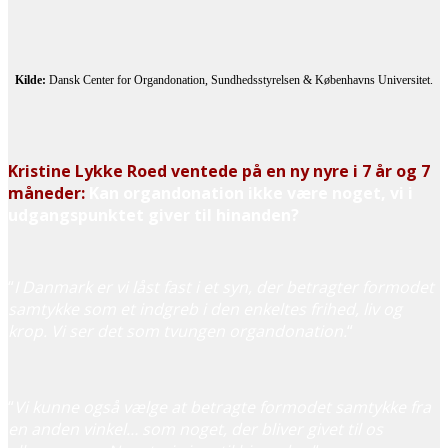
Kilde:
Dansk Center for Organdonation, Sundhedsstyrelsen & Københavns Universitet.
Kristine Lykke Roed ventede på en ny nyre i 7 år og 7
måneder:
Kan organdonation ikke være noget, vi i
udgangspunktet giver til hinanden?
“
I Danmark er vi låst fast i et syn, der betragter formodet
samtykke som et indgreb i den enkeltes frihed, liv og
krop. Vi ser det som tvungen organdonation.
“
“
Vi kunne også vælge at betragte formodet samtykke fra
en anden vinkel… som noget, der bliver givet til os