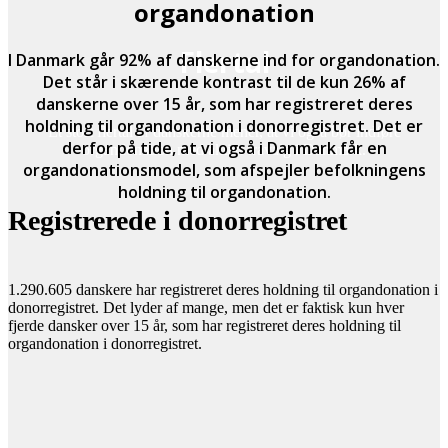
organdonation
Flertal
I Danmark går 92% af danskerne ind for organdonation.
Det står i skærende kontrast til de kun 26% af
danskerne over 15 år, som har registreret deres
holdning til organdonation i donorregistret. Det er
Et stort flertal af danskerne mener, at vi også bør indføre
derfor på tide, at vi også i Danmark får en
organdonation med aktivt fravalg i Danmark.
organdonationsmodel, som afspejler befolkningens
holdning til organdonation.
Registrerede i donorregistret
1.290.605 danskere har registreret deres holdning til organdonation i
donorregistret. Det lyder af mange, men det er faktisk kun hver
fjerde dansker over 15 år, som har registreret deres holdning til
organdonation i donorregistret.