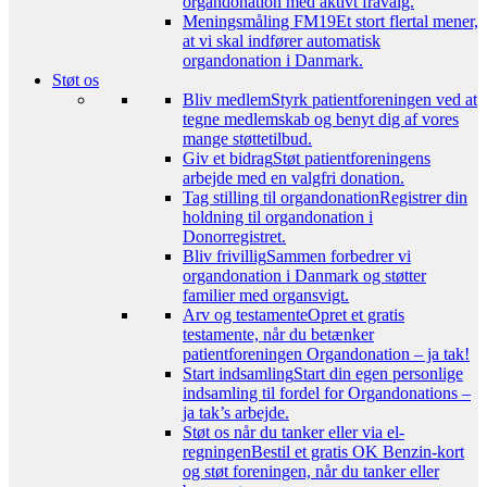
organdonation med aktivt fravalg.
Meningsmåling FM19
Et stort flertal mener,
at vi skal indfører automatisk
organdonation i Danmark.
Støt os
Bliv medlem
Styrk patientforeningen ved at
tegne medlemskab og benyt dig af vores
mange støttetilbud.
Giv et bidrag
Støt patientforeningens
arbejde med en valgfri donation.
Tag stilling til organdonation
Registrer din
holdning til organdonation i
Donorregistret.
Bliv frivillig
Sammen forbedrer vi
organdonation i Danmark og støtter
familier med organsvigt.
Arv og testamente
Opret et gratis
testamente, når du betænker
patientforeningen Organdonation – ja tak!
Start indsamling
Start din egen personlige
indsamling til fordel for Organdonations –
ja tak’s arbejde.
Støt os når du tanker eller via el-
regningen
Bestil et gratis OK Benzin-kort
og støt foreningen, når du tanker eller