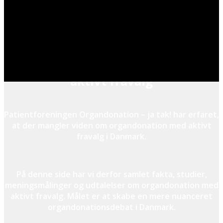
Oplysning om organdonation med
aktivt fravalg
Patientforeningen Organdonation – ja tak! har erfaret,
at der mangler viden om organdonation med aktivt
fravalg i Danmark.
På denne side har vi derfor samlet fakta, studier,
meningsmålinger og udtalelser om organdonation med
aktivt fravalg. Målet er at skabe en mere nuanceret
organdonationsdebat i Danmark.