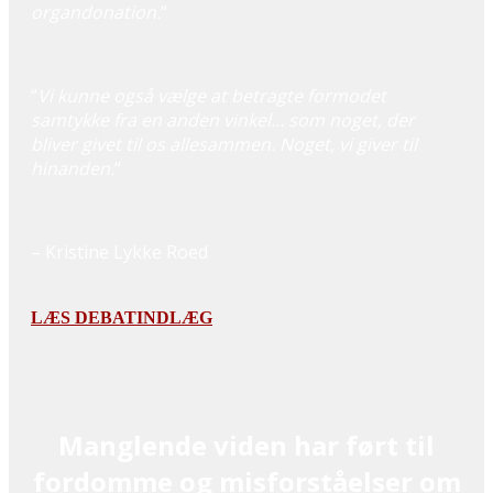
organdonation.
“
“
Vi kunne også vælge at betragte formodet
samtykke fra en anden vinkel… som noget, der
bliver givet til os allesammen. Noget, vi giver til
hinanden.
“
– Kristine Lykke Roed
LÆS DEBATINDLÆG
Manglende viden har ført til
fordomme og misforståelser om