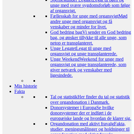
unge med svære sygdomsforløb som følge
af organsvigt.
Fællesskab for unge med organsvigt
Mød
andre unge med organsvigt og få
venskaber og minder for livet.
God bedring bag
Vi sender en God bedring
bag, og ønsker tillykke til alle unge, som
netop er transplanteret.
Unge Legatet
Legat til unge med
organsvigt og unge transplanterede.
Unge Weekend
Weekend for unge med
organsvigt og unge transplanterede, som
giver netværk og venskaber med
ligesindede.
Min historie
Fakta
Tal og statistik
Her finder du tal og statistik
over organdonation i Danmark.
Donorsystemer i Europa
Se hvilke
donorsystemer der er indført i de
europæiske lande og hvordan de klarer sig.
Organdonation med aktivt fravalg
Fakta,
studier, meningsmålinger og holdninger til