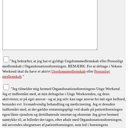
"Jeg bekræfter, at jeg har et gyldigt Ungdomsmedlemskab eller Personligt
medlemskab i Organdonationsforeningen. BEMÆRK: For at deltage i Voksen
Weekend skal du have et aktivt
Ungdomsmedlemskab
eller
Personligt
medlemskab
."
"Jeg tilmelder mig hermed Organdonationsforeningens Unge Weekend.
Jeg er indforstået med, at min deltagelse i Unge Weekeenden, og dens
aktiviteter, er på eget ansvar - og at jeg selv kan tage ansvar for mit eget helbred,
herunder evt. livsnødvendig behandling og medicinering. Jeg er desuden
indforstået med, at der gælder erstatningspligt ved skade på patientforeningen
egen/lånte ejendom og dertilhørende interiør og eksteriør. Jeg giver hermed
samtykke til, at billeder der tages, efter aftale med Organdonationsforeningen,
må anvendes ubegrænset af patientforeningen, som led i foreningens