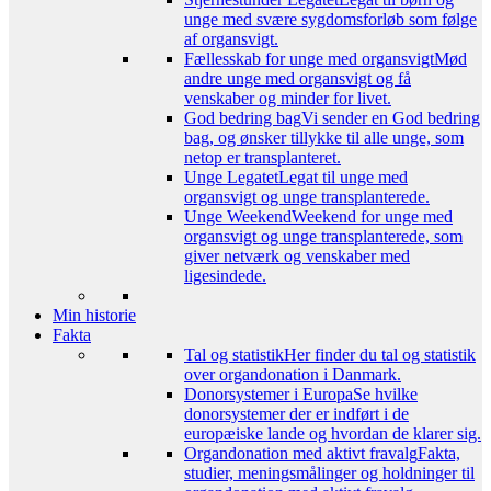
unge med svære sygdomsforløb som følge
af organsvigt.
Fællesskab for unge med organsvigt
Mød
andre unge med organsvigt og få
venskaber og minder for livet.
God bedring bag
Vi sender en God bedring
bag, og ønsker tillykke til alle unge, som
netop er transplanteret.
Unge Legatet
Legat til unge med
organsvigt og unge transplanterede.
Unge Weekend
Weekend for unge med
organsvigt og unge transplanterede, som
giver netværk og venskaber med
ligesindede.
Min historie
Fakta
Tal og statistik
Her finder du tal og statistik
over organdonation i Danmark.
Donorsystemer i Europa
Se hvilke
donorsystemer der er indført i de
europæiske lande og hvordan de klarer sig.
Organdonation med aktivt fravalg
Fakta,
studier, meningsmålinger og holdninger til