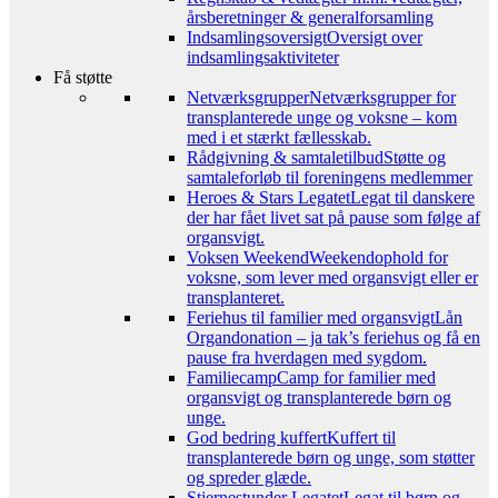
årsberetninger & generalforsamling
Indsamlingsoversigt
Oversigt over
indsamlingsaktiviteter
Få støtte
Netværksgrupper
Netværksgrupper for
transplanterede unge og voksne – kom
med i et stærkt fællesskab.
Rådgivning & samtaletilbud
Støtte og
samtaleforløb til foreningens medlemmer
Heroes & Stars Legatet
Legat til danskere
der har fået livet sat på pause som følge af
organsvigt.
Voksen Weekend
Weekendophold for
voksne, som lever med organsvigt eller er
transplanteret.
Feriehus til familier med organsvigt
Lån
Organdonation – ja tak’s feriehus og få en
pause fra hverdagen med sygdom.
Familiecamp
Camp for familier med
organsvigt og transplanterede børn og
unge.
God bedring kuffert
Kuffert til
transplanterede børn og unge, som støtter
og spreder glæde.
Stjernestunder Legatet
Legat til børn og