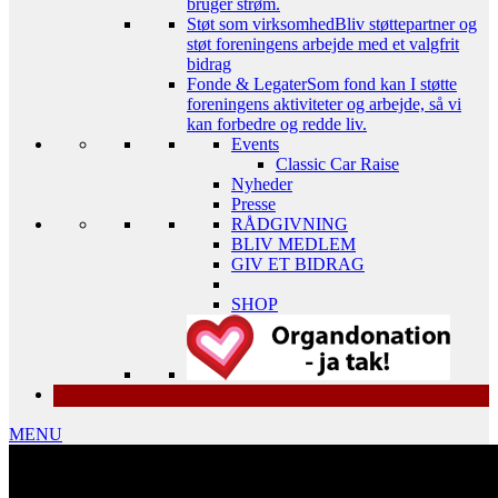
bruger strøm.
Støt som virksomhed
Bliv støttepartner og
støt foreningens arbejde med et valgfrit
bidrag
Fonde & Legater
Som fond kan I støtte
foreningens aktiviteter og arbejde, så vi
kan forbedre og redde liv.
Events
Classic Car Raise
Nyheder
Presse
RÅDGIVNING
BLIV MEDLEM
GIV ET BIDRAG
SHOP
MENU