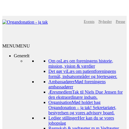
Events
Nyheder
Presse
MENU
MENU
Generelt
Om os
Læs om foreningens historie,
mission, vision & værdier
Det gør vi
Læs om patientforeningens
formål, indsatsområder og hjertesager.
Ambassadører
Mød foreningens
ambassadører
Æresmedlem
Tak til Niels Due Jensen for
den ekstraordinære indsats.
Organisation
Mød holdet bag
Organdonation – ja tak! Sekretariatet,
bestyrelsen og vores advisory board.
Ledige stillinger
Her kan du se vores
jobopslag
Regnskab & vedtægter m.m.
Vedtægter,