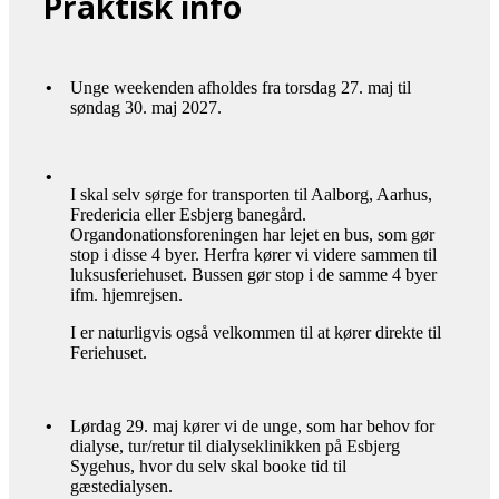
Praktisk info
•
Unge weekenden afholdes fra torsdag 27. maj til
søndag 30. maj 2027.
•
I skal selv sørge for transporten til Aalborg, Aarhus,
Fredericia eller Esbjerg banegård.
Organdonationsforeningen har lejet en bus, som gør
stop i disse 4 byer. Herfra kører vi videre sammen til
luksusferiehuset. Bussen gør stop i de samme 4 byer
ifm. hjemrejsen.
I er naturligvis også velkommen til at kører direkte til
Feriehuset.
•
Lørdag 29. maj kører vi de unge, som har behov for
dialyse, tur/retur til dialyseklinikken på Esbjerg
Sygehus, hvor du selv skal booke tid til
gæstedialysen.