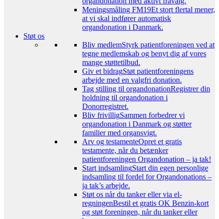
organdonation med aktivt fravalg.
Meningsmåling FM19
Et stort flertal mener,
at vi skal indfører automatisk
organdonation i Danmark.
Støt os
Bliv medlem
Styrk patientforeningen ved at
tegne medlemskab og benyt dig af vores
mange støttetilbud.
Giv et bidrag
Støt patientforeningens
arbejde med en valgfri donation.
Tag stilling til organdonation
Registrer din
holdning til organdonation i
Donorregistret.
Bliv frivillig
Sammen forbedrer vi
organdonation i Danmark og støtter
familier med organsvigt.
Arv og testamente
Opret et gratis
testamente, når du betænker
patientforeningen Organdonation – ja tak!
Start indsamling
Start din egen personlige
indsamling til fordel for Organdonations –
ja tak’s arbejde.
Støt os når du tanker eller via el-
regningen
Bestil et gratis OK Benzin-kort
og støt foreningen, når du tanker eller