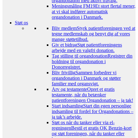
organdonation med aktivt fravalg.
Meningsmåling FM19
Et stort flertal mener,
at vi skal indfører automatisk
organdonation i Danmark.
Støt os
Bliv medlem
Styrk patientforeningen ved at
tegne medlemskab og benyt dig af vores
mange støttetilbud.
Giv et bidrag
Støt patientforeningens
arbejde med en valgfri donation.
Tag stilling til organdonation
Registrer din
holdning til organdonation i
Donorregistret.
Bliv frivillig
Sammen forbedrer vi
organdonation i Danmark og støtter
familier med organsvigt.
Arv og testamente
Opret et gratis
testamente, når du betænker
patientforeningen Organdonation – ja tak!
Start indsamling
Start din egen personlige
indsamling til fordel for Organdonations –
ja tak’s arbejde.
Støt os når du tanker eller via el-
regningen
Bestil et gratis OK Benzin-kort
og støt foreningen, når du tanker eller