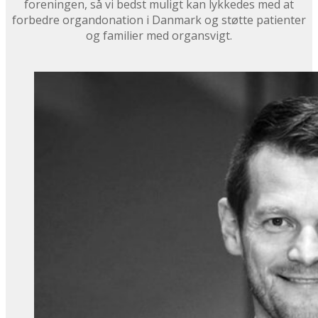
foreningen, så vi bedst muligt kan lykkedes med at
forbedre organdonation i Danmark og støtte patienter
og familier med organsvigt.