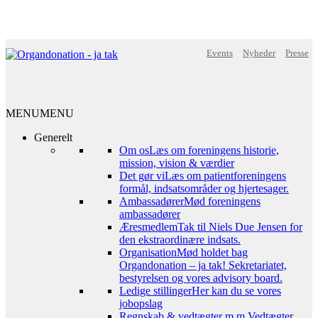
Events
Nyheder
Presse
MENU
MENU
Generelt
Om os
Læs om foreningens historie,
mission, vision & værdier
Det gør vi
Læs om patientforeningens
formål, indsatsområder og hjertesager.
Ambassadører
Mød foreningens
ambassadører
Æresmedlem
Tak til Niels Due Jensen for
den ekstraordinære indsats.
Organisation
Mød holdet bag
Organdonation – ja tak! Sekretariatet,
bestyrelsen og vores advisory board.
Ledige stillinger
Her kan du se vores
jobopslag
Regnskab & vedtægter m.m.
Vedtægter,