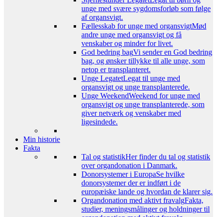
unge med svære sygdomsforløb som følge
af organsvigt.
Fællesskab for unge med organsvigt
Mød
andre unge med organsvigt og få
venskaber og minder for livet.
God bedring bag
Vi sender en God bedring
bag, og ønsker tillykke til alle unge, som
netop er transplanteret.
Unge Legatet
Legat til unge med
organsvigt og unge transplanterede.
Unge Weekend
Weekend for unge med
organsvigt og unge transplanterede, som
giver netværk og venskaber med
ligesindede.
Min historie
Fakta
Tal og statistik
Her finder du tal og statistik
over organdonation i Danmark.
Donorsystemer i Europa
Se hvilke
donorsystemer der er indført i de
europæiske lande og hvordan de klarer sig.
Organdonation med aktivt fravalg
Fakta,
studier, meningsmålinger og holdninger til