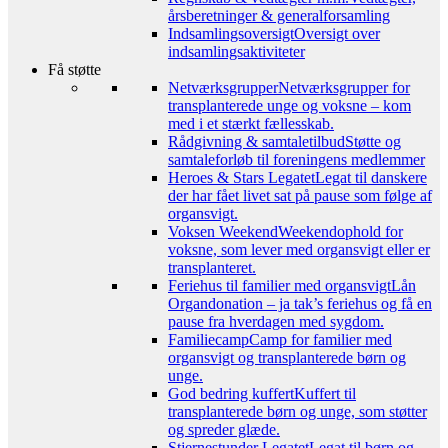
årsberetninger & generalforsamling
Indsamlingsoversigt
Oversigt over
indsamlingsaktiviteter
Få støtte
Netværksgrupper
Netværksgrupper for
transplanterede unge og voksne – kom
med i et stærkt fællesskab.
Rådgivning & samtaletilbud
Støtte og
samtaleforløb til foreningens medlemmer
Heroes & Stars Legatet
Legat til danskere
der har fået livet sat på pause som følge af
organsvigt.
Voksen Weekend
Weekendophold for
voksne, som lever med organsvigt eller er
transplanteret.
Feriehus til familier med organsvigt
Lån
Organdonation – ja tak’s feriehus og få en
pause fra hverdagen med sygdom.
Familiecamp
Camp for familier med
organsvigt og transplanterede børn og
unge.
God bedring kuffert
Kuffert til
transplanterede børn og unge, som støtter
og spreder glæde.
Stjernestunder Legatet
Legat til børn og