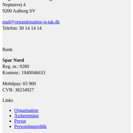
Neptunvej 4
9200 Aalborg SV
mail@organdonation-ja-tak.dk
Telefon: 30 14 14 14
Bank
Spar Nord
Reg. nr.: 9280
Kontonr.: 1940046633
Mobilpay: 65 900
CVR: 38234927
Links
Organisation
Årsberetning
Presse
Persondatapolitik