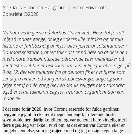
Af: Claus Heineken Haugaard | Foto: Privat foto |
Copyright ©2020
Nu har overlægerne på Aarhus Universitets Hospital fortalt
mig så mange gange, at jeg er deres lille mirakel og at min
historie er fuldstændig unik for alle hjertetransplantationer i
Danmarkshistorien, at jeg føler det er på høje tid at dele den
med andre transplanterede, pårørende eller mennesker på
venteliste. Det her er historien om den enlige far til to piger på
9 og 12, der var minutter fra at dø, som fik et nyt hjerte som
sendt fra himlen på kun fem skæbnesvangre dage og som
følge heraf på én gang blev en smule religiøs men samtidig
også enormt taknemmelig for, hvordan organdonation kan
redde liv.
I det sene forår 2020, hvor Corona raserede for fulde gardiner,
begyndte jeg at få ekstremt meget åndenød, irriterende hoste,
søvnproblemer, dårlig kondition og var generelt bare virkelig træt i
flere uger. Jeg var ikke i tvivl om, at det enten var Corona eller en
lungebetændelse, som jeg døjede med og jeg opsøgte egen læge.