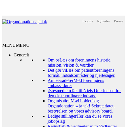
Events
Nyheder
Presse
MENU
MENU
Generelt
Om os
Læs om foreningens historie,
mission, vision & værdier
Det gør vi
Læs om patientforeningens
formål, indsatsområder og hjertesager.
Ambassadører
Mød foreningens
ambassadører
Æresmedlem
Tak til Niels Due Jensen for
den ekstraordinære indsats.
Organisation
Mød holdet bag
Organdonation – ja tak! Sekretariatet,
bestyrelsen og vores advisory board.
Ledige stillinger
Her kan du se vores
jobopslag
Regnskab & vedtægter m.m.
Vedtægter,