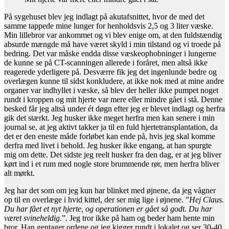
På sygehuset blev jeg indlagt på akutafsnittet, hvor de med det
samme tappede mine lunger for henholdsvis 2,5 og 3 liter væske.
Min lillebror var ankommet og vi blev enige om, at den fuldstændig
absurde mængde må have været skyld i min tilstand og vi troede på
bedring. Det var måske endda disse væskeophobninger i lungerne
de kunne se på CT-scanningen allerede i foråret, men altså ikke
reagerede yderligere på. Desværre fik jeg det ingenlunde bedre og
overlægen kunne til sidst konkludere, at ikke nok med at mine andre
organer var indhyllet i væske, så blev der heller ikke pumpet noget
rundt i kroppen og mit hjerte var mere eller mindre gået i stå. Denne
besked får jeg altså under ét døgn efter jeg er blevet indlagt og herfra
gik det stærkt. Jeg husker ikke meget herfra men kan senere i min
journal se, at jeg aktivt takker ja til en fuld hjertetransplantation, da
det er den eneste måde forløbet kan ende på, hvis jeg skal komme
derfra med livet i behold. Jeg husker ikke engang, at han spurgte
mig om dette. Det sidste jeg reelt husker fra den dag, er at jeg bliver
kørt ind i et rum med nogle store brummende rør, men herfra bliver
alt mørkt.
Jeg har det som om jeg kun har blinket med øjnene, da jeg vågner
op til en overlæge i hvid kittel, der ser mig lige i øjnene. ”
Hej Claus.
Du har fået et nyt hjerte, og operationen er gået så godt. Du har
været svineheldig
.”. Jeg tror ikke på ham og beder ham hente min
bror. Han gentager ordene og jeg kigger rundt i lokalet og ser 30-40