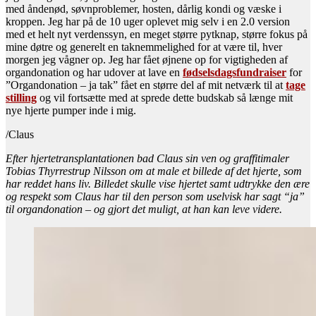
med åndenød, søvnproblemer, hosten, dårlig kondi og væske i
kroppen. Jeg har på de 10 uger oplevet mig selv i en 2.0 version
med et helt nyt verdenssyn, en meget større pytknap, større fokus på
mine døtre og generelt en taknemmelighed for at være til, hver
morgen jeg vågner op. Jeg har fået øjnene op for vigtigheden af
organdonation og har udover at lave en
fødselsdagsfundraiser
for
”Organdonation – ja tak” fået en større del af mit netværk til at
tage
stilling
og vil fortsætte med at sprede dette budskab så længe mit
nye hjerte pumper inde i mig.
/Claus
Efter hjertetransplantationen bad Claus sin ven og graffitimaler
Tobias Thyrrestrup Nilsson om at male et billede af det hjerte, som
har reddet hans liv. Billedet skulle vise hjertet samt udtrykke den ære
og respekt som Claus har til den person som uselvisk har sagt “ja”
til organdonation – og gjort det muligt, at han kan leve videre.