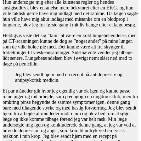
Hun undersøgte mig efter alle kunstens regler og hendes
ansigtsudtryk blev en anelse mere bekymret efter en EKG, og hun
ville faktisk gerne have mig indlagt med det samme. Da lægen sagde
hun ville have mig akut indlagt med mistanke om en blodprop i
lungerne, blev jeg for første gang i mit liv bange efter et lægebesøg.
Heldigvis viste det sig ”kun” at være en kold lungebetændelse, men
på CT-scanningen kunne de dog se ”noget andet” på mine lunger,
som de ville holde øje med. Det kunne være alt fra skygger til
fortætninger til væskeansamlinger. Sidstnævnte vender jeg tilbage
lidt senere. Lungebetændelsen blev i øvrigt nemt slået ned med to
dage på penicillin.
Jeg blev sendt hjem med en recept på antidepressiv og
antipsykotisk medicin.
Et par måneder gik hvor jeg egentlig var ok igen og kunne passe
mine piger og mit arbejde, som pædagog i en ungdomsklub, men fra
omkring pinse begyndte de samme symptomer igen, denne gang
bare med tiltagende styrke og med hastig forværring. Jeg blev sendt
hjem fra arbejde af min leder midt i juni og blev bedt om at søge
læge og ikke komme tilbage førend jeg var helt rask. Min læge
undersøgte mig igen og konkluderede denne gang, at jeg var ved at
udvikle depression og angst, som kom til udtryk ved en fysisk
reaktion i min krop. Jeg blev sendt hjem med en recept på