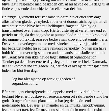
blive lagt i respirator med beskeden om, at nu havde de 14 dage til at
finde et passende donorhjerte, for ellers var det slut.
En frygtelig ventetid for især mine to døtre bliver efter fem dage
afløst af den glædelige nyhed, at der er et donormatch, og hjertet vil
med det samme blive hentet i helikopter, fragtet til Skejby og
transplanteret over i min krop. Hjertet viste sig at være mere end et
perfekt match, da det begyndte at pumpe blod rundt i min krop med
det samme og faktisk passede bedre i min krop end det gamle hjerte.
Det var det overlægen mente med svineheld, og hvor jeg sidenhen
har betragtet heldet fra et mere religiøst perspektiv. Nogen må have
holdt hånden over mig siden en anden mands død skulle redde mit
liv. Tænk hvis han ikke havde taget stilling til organdonation.
Tænker på dette hver eneste dag. Jeg er den eneste i hele Danmark,
der er ”kommet ind fra gaden” og har fået et nyt hjerte transplanteret
inden for blot fem dage.
Jeg har fået øjnene op for vigtigheden af
organdonation…
Efter tre ugers efterfølgende indlæggelse med en uvirkelig hurtig
bedring bliver jeg udskrevet i sensommeren og i skrivende stund her
godt 10 uger efter transplantationen har jeg det bedre end
nogensinde før. Bevares jeg mangler en del muskelgenopbygning,
jeg er meget træt, jeg får meget og stærk medicin men det er slut