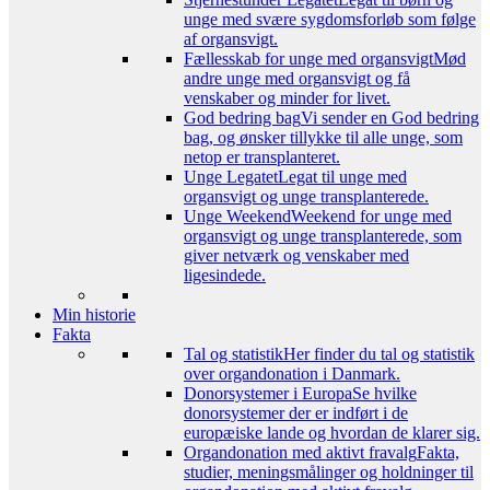
unge med svære sygdomsforløb som følge
af organsvigt.
Fællesskab for unge med organsvigt
Mød
andre unge med organsvigt og få
venskaber og minder for livet.
God bedring bag
Vi sender en God bedring
bag, og ønsker tillykke til alle unge, som
netop er transplanteret.
Unge Legatet
Legat til unge med
organsvigt og unge transplanterede.
Unge Weekend
Weekend for unge med
organsvigt og unge transplanterede, som
giver netværk og venskaber med
ligesindede.
Min historie
Fakta
Tal og statistik
Her finder du tal og statistik
over organdonation i Danmark.
Donorsystemer i Europa
Se hvilke
donorsystemer der er indført i de
europæiske lande og hvordan de klarer sig.
Organdonation med aktivt fravalg
Fakta,
studier, meningsmålinger og holdninger til