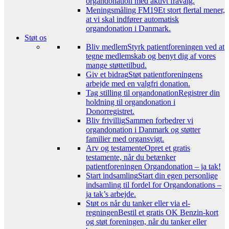
organdonation med aktivt fravalg.
Meningsmåling FM19
Et stort flertal mener,
at vi skal indfører automatisk
organdonation i Danmark.
Støt os
Bliv medlem
Styrk patientforeningen ved at
tegne medlemskab og benyt dig af vores
mange støttetilbud.
Giv et bidrag
Støt patientforeningens
arbejde med en valgfri donation.
Tag stilling til organdonation
Registrer din
holdning til organdonation i
Donorregistret.
Bliv frivillig
Sammen forbedrer vi
organdonation i Danmark og støtter
familier med organsvigt.
Arv og testamente
Opret et gratis
testamente, når du betænker
patientforeningen Organdonation – ja tak!
Start indsamling
Start din egen personlige
indsamling til fordel for Organdonations –
ja tak’s arbejde.
Støt os når du tanker eller via el-
regningen
Bestil et gratis OK Benzin-kort
og støt foreningen, når du tanker eller