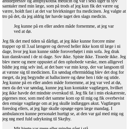
antidepressiv og antipsykotisk medicin og var i seks uger til syv
samtaler med min læge, som på trods af jeg kun fik det værre og
værre, holdt fast i at det var bivirkninger fra medicinen. Jeg valgte at
tro på det, da jeg aldrig før havde taget den slags medicin.
Jeg kunne på en eller anden måde fornemme, at jeg var
ved at dø.
Jeg fik det med tiden så dårligt, at jeg ikke kunne forcere mine
trapper op til 3.sal længere og derved heller ikke kom til læge i ni
dage, hvor jeg kun kunne sidde foroverbøjet i min sofa. Jeg drak
kun danskvand i de ni dage. Sov ikke. Spiste ikke. Tissede ikke. Jeg
blev mere og mere oppustet af den ophobede væske, men alligevel
bildte jeg mig selv ind, at det bare var min krop, der var langsom til
at vænne sig til medicinen. En søndag eftermiddag blev det dog for
meget, da jeg begyndte at hallucinere og døse hen i tide og utide.
Jeg kunne på en eller anden måde fornemme, at jeg var ved at dø,
men da det var søndag, kunne jeg kun kontakte vagtlægen, hvilket
jeg ikke havde det mindste overskud til. Jeg fik fat i min ekskæreste,
pigernes mor, som med det samme kom op til mig og fik overbevist
den emsige vagtlæge om at jeg skulle indlægges akut. Vagtlægen
foreslog ellers, at jeg lige skulle opsøge egen læge mandag. I
ambulancen kunne personalet hurtigt se, at den var gal med mig og
jeg røg med fuld udrykning til Skejby.
Mit hjerte var mere eller mindre gået i stå.