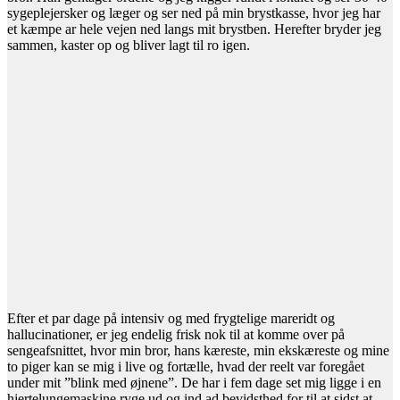
sygeplejersker og læger og ser ned på min brystkasse, hvor jeg har
et kæmpe ar hele vejen ned langs mit brystben. Herefter bryder jeg
sammen, kaster op og bliver lagt til ro igen.
Efter et par dage på intensiv og med frygtelige mareridt og
hallucinationer, er jeg endelig frisk nok til at komme over på
sengeafsnittet, hvor min bror, hans kæreste, min ekskæreste og mine
to piger kan se mig i live og fortælle, hvad der reelt var foregået
under mit ”blink med øjnene”. De har i fem dage set mig ligge i en
hjertelungemaskine ryge ud og ind ad bevidsthed for til at sidst at