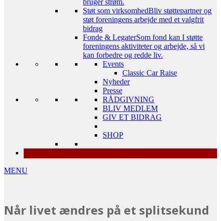
bruger strøm.
Støt som virksomhed
Bliv støttepartner og
støt foreningens arbejde med et valgfrit
bidrag
Fonde & Legater
Som fond kan I støtte
foreningens aktiviteter og arbejde, så vi
kan forbedre og redde liv.
Events
Classic Car Raise
Nyheder
Presse
RÅDGIVNING
BLIV MEDLEM
GIV ET BIDRAG
SHOP
MENU
Når livet ændres på et splitsekund