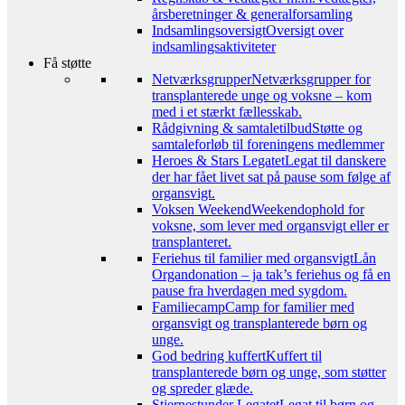
årsberetninger & generalforsamling
Indsamlingsoversigt
Oversigt over
indsamlingsaktiviteter
Få støtte
Netværksgrupper
Netværksgrupper for
transplanterede unge og voksne – kom
med i et stærkt fællesskab.
Rådgivning & samtaletilbud
Støtte og
samtaleforløb til foreningens medlemmer
Heroes & Stars Legatet
Legat til danskere
der har fået livet sat på pause som følge af
organsvigt.
Voksen Weekend
Weekendophold for
voksne, som lever med organsvigt eller er
transplanteret.
Feriehus til familier med organsvigt
Lån
Organdonation – ja tak’s feriehus og få en
pause fra hverdagen med sygdom.
Familiecamp
Camp for familier med
organsvigt og transplanterede børn og
unge.
God bedring kuffert
Kuffert til
transplanterede børn og unge, som støtter
og spreder glæde.
Stjernestunder Legatet
Legat til børn og