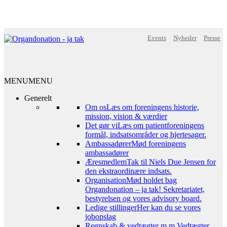
Events
Nyheder
Presse
MENU
MENU
Generelt
Om os
Læs om foreningens historie,
mission, vision & værdier
Det gør vi
Læs om patientforeningens
formål, indsatsområder og hjertesager.
Ambassadører
Mød foreningens
ambassadører
Æresmedlem
Tak til Niels Due Jensen for
den ekstraordinære indsats.
Organisation
Mød holdet bag
Organdonation – ja tak! Sekretariatet,
bestyrelsen og vores advisory board.
Ledige stillinger
Her kan du se vores
jobopslag
Regnskab & vedtægter m.m.
Vedtægter,