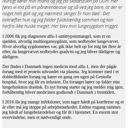
Hurtigt kører min mand og jeg på skadestuen på OUH. Her
føres vi ind på en pårørendestue og så ved jeg bare, at der er
noget helt galt og jeg nærmest skriger ´Er han død`. Det
bekræfter hun og jeg falder fuldstændig sammen og kan
herfra ikke huske meget. Her blev min lungesygdom trigget.
I 2006 fik jeg diagnosen alfa-1-antitrypsinmangel, som er en
sjælden, alvorlig multiorgansygdom, som nedbryder lungevævet.
Hvor alvorlig sygdommen var, gik ikke helt op for mig før flere år
efter, da lungevævet nedbrydes gradvist og jeg bliver dårligere og
dårligere.
Der findes i Danmark ingen medicin mod alfa-1, men der pågår
forsøg med et protein udvundet via plasma. Jeg kommer med i et
dobbeltblindet forsøg og kører en gang om ugen på Gentofte
hospital, hvor jeg får en infusion. Da forsøget hører op falder min
lungefunktion drastisk. Et nyt forsøg starter og jeg melder mig igen,
forhåbentlig bliver medicinen godkendt i Danmark i fremtiden.
I 2016 får jeg mange infektioner, som tager hårdt på kræfterne og et
år efter må jeg stoppe på arbejdsmarkedet. Endnu engang rammes
jeg hårdt af lungebetændelser og får ilt i hjemmet. En enorm stor
overvindelse, men et nødvendigt onde.