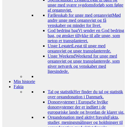
unge med svære sygdomsforløb som følge
af organsvigt.
Fællesskab for unge med organsvigt
Mød
andre unge med organsvigt og få
venskaber og minder for livet.
God bedring bag
Vi sender en God bedring
bag, og ønsker tillykke til alle unge, som
netop er transplanteret.
Unge Legatet
Legat til unge med
organsvigt og unge transplanterede.
Unge Weekend
Weekend for unge med
organsvigt og unge transplanterede, som
giver netværk og venskaber med
ligesindede.
Min historie
Fakta
Tal og statistik
Her finder du tal og statistik
over organdonation i Danmark.
Donorsystemer i Europa
Se hvilke
donorsystemer der er indført i de
europæiske lande og hvordan de klarer sig.
Organdonation med aktivt fravalg
Fakta,
studier, meningsmålinger og holdninger til