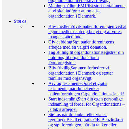
organdonation med aktivt fravalg.
Meningsmåling FM19
Et stort flertal mener,
at vi skal indfører automatisk
organdonation i Danmark.
Støt os
Bliv medlem
Styrk patientforeningen ved at
tegne medlemskab og benyt dig af vores
mange støttetilbud.
Giv et bidrag
Støt patientforeningens
arbejde med en valgfri donation.
Tag stilling til organdonation
Registrer din
holdning til organdonation i
Donorregistret.
Bliv frivillig
Sammen forbedrer vi
organdonation i Danmark og støtter
familier med organsvigt.
Arv og testamente
Opret et gratis
testamente, når du betænker
patientforeningen Organdonation – ja tak!
Start indsamling
Start din egen personlige
indsamling til fordel for Organdonations –
ja tak’s arbejde.
Støt os når du tanker eller via el-
regningen
Bestil et gratis OK Benzin-kort
og støt foreningen, når du tanker eller