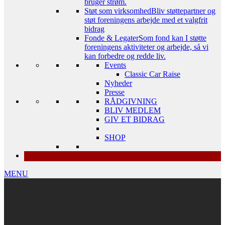
bruger strøm.
Støt som virksomhed
Bliv støttepartner og
støt foreningens arbejde med et valgfrit
bidrag
Fonde & Legater
Som fond kan I støtte
foreningens aktiviteter og arbejde, så vi
kan forbedre og redde liv.
Events
Classic Car Raise
Nyheder
Presse
RÅDGIVNING
BLIV MEDLEM
GIV ET BIDRAG
SHOP
MENU