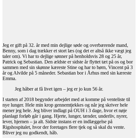
Jeg er gift på 32. år med min dejlige søde og overbærende mand,
Benny, som i dag trækker et stort læs (og det er altså ikke vægt jeg
taler om). Vi har to dejlige sønner på henholdsvis 28 og 25 år,
Patrick og Sebastian. Den ældste er sidste år flyttet tæt på os og bor
sammen med sin skønne kæreste Stine og har to børn, Vincent på 3
år og Alvilde på 5 måneder. Sebastian bor i Århus med sin kæreste
Emma.
Jeg håber at få livet igen – jeg er jo kun 56 år.
I starten af 2018 begynder arbejdet med at komme på venteliste til
nye lunger. Hele min krop gennemtjekkes og når jeg skriver hele
mener jeg hele. Jeg bliver indlagt på OUH i 3 dage, hvor et nøje
planlagt forløb går i gang. Hjerte, lunger, tænder, underliv, nyrer,
lever, hjernen – ja alt. Sidste instans er en indlæggelse på
Rigshospitalet, hvor der foretages flere tjek og så skal du vente.
Bliver jeg nu godkendt, håb.