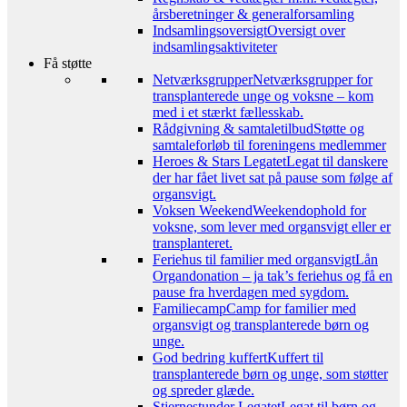
årsberetninger & generalforsamling
Indsamlingsoversigt
Oversigt over
indsamlingsaktiviteter
Få støtte
Netværksgrupper
Netværksgrupper for
transplanterede unge og voksne – kom
med i et stærkt fællesskab.
Rådgivning & samtaletilbud
Støtte og
samtaleforløb til foreningens medlemmer
Heroes & Stars Legatet
Legat til danskere
der har fået livet sat på pause som følge af
organsvigt.
Voksen Weekend
Weekendophold for
voksne, som lever med organsvigt eller er
transplanteret.
Feriehus til familier med organsvigt
Lån
Organdonation – ja tak’s feriehus og få en
pause fra hverdagen med sygdom.
Familiecamp
Camp for familier med
organsvigt og transplanterede børn og
unge.
God bedring kuffert
Kuffert til
transplanterede børn og unge, som støtter
og spreder glæde.
Stjernestunder Legatet
Legat til børn og