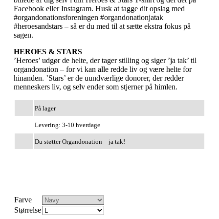
Facebook eller Instagram. Husk at tagge dit opslag med
#organdonationsforeningen #organdonationjatak
#heroesandstars – så er du med til at sætte ekstra fokus på
sagen.
HEROES & STARS
’Heroes’ udgør de helte, der tager stilling og siger ’ja tak’ til
organdonation – for vi kan alle redde liv og være helte for
hinanden. ’Stars’ er de uundværlige donorer, der redder
menneskers liv, og selv ender som stjerner på himlen.
På lager
Levering: 3-10 hverdage
Du støtter Organdonation – ja tak!
Farve
Størrelse