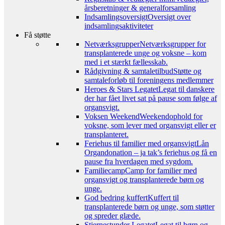
årsberetninger & generalforsamling
Indsamlingsoversigt
Oversigt over
indsamlingsaktiviteter
Få støtte
Netværksgrupper
Netværksgrupper for
transplanterede unge og voksne – kom
med i et stærkt fællesskab.
Rådgivning & samtaletilbud
Støtte og
samtaleforløb til foreningens medlemmer
Heroes & Stars Legatet
Legat til danskere
der har fået livet sat på pause som følge af
organsvigt.
Voksen Weekend
Weekendophold for
voksne, som lever med organsvigt eller er
transplanteret.
Feriehus til familier med organsvigt
Lån
Organdonation – ja tak’s feriehus og få en
pause fra hverdagen med sygdom.
Familiecamp
Camp for familier med
organsvigt og transplanterede børn og
unge.
God bedring kuffert
Kuffert til
transplanterede børn og unge, som støtter
og spreder glæde.
Stjernestunder Legatet
Legat til børn og