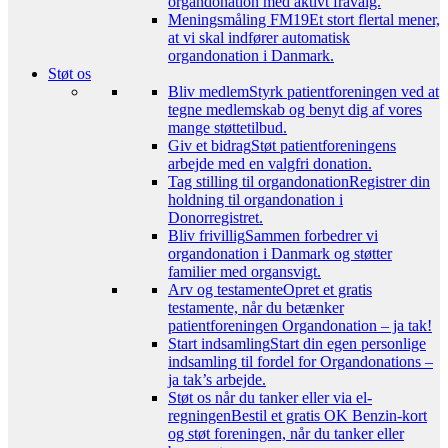
organdonation med aktivt fravalg.
Meningsmåling FM19
Et stort flertal mener,
at vi skal indfører automatisk
organdonation i Danmark.
Støt os
Bliv medlem
Styrk patientforeningen ved at
tegne medlemskab og benyt dig af vores
mange støttetilbud.
Giv et bidrag
Støt patientforeningens
arbejde med en valgfri donation.
Tag stilling til organdonation
Registrer din
holdning til organdonation i
Donorregistret.
Bliv frivillig
Sammen forbedrer vi
organdonation i Danmark og støtter
familier med organsvigt.
Arv og testamente
Opret et gratis
testamente, når du betænker
patientforeningen Organdonation – ja tak!
Start indsamling
Start din egen personlige
indsamling til fordel for Organdonations –
ja tak’s arbejde.
Støt os når du tanker eller via el-
regningen
Bestil et gratis OK Benzin-kort
og støt foreningen, når du tanker eller