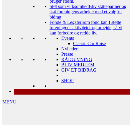
bruger strøm.
Støt som virksomhed
Bliv støttepartner og
støt foreningens arbejde med et valgfrit
bidrag
Fonde & Legater
Som fond kan I støtte
foreningens aktiviteter og arbejde, så vi
kan forbedre og redde liv.
Events
Classic Car Raise
Nyheder
Presse
RÅDGIVNING
BLIV MEDLEM
GIV ET BIDRAG
SHOP
MENU