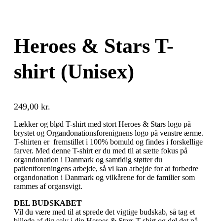
Heroes & Stars T-
shirt (Unisex)
249,00
kr.
Lækker og blød T-shirt med stort Heroes & Stars logo på
brystet og Organdonationsforenignens logo på venstre ærme.
T-shirten er fremstillet i 100% bomuld og findes i forskellige
farver. Med denne T-shirt er du med til at sætte fokus på
organdonation i Danmark og samtidig støtter du
patientforeningens arbejde, så vi kan arbejde for at forbedre
organdonation i Danmark og vilkårene for de familier som
rammes af organsvigt.
DEL BUDSKABET
Vil du være med til at sprede det vigtige budskab, så tag et
billede af dig selv i din Heroes & Stars T-shirt og del det på