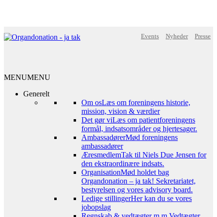
Events
Nyheder
Presse
MENU
MENU
Generelt
Om os
Læs om foreningens historie,
mission, vision & værdier
Det gør vi
Læs om patientforeningens
formål, indsatsområder og hjertesager.
Ambassadører
Mød foreningens
ambassadører
Æresmedlem
Tak til Niels Due Jensen for
den ekstraordinære indsats.
Organisation
Mød holdet bag
Organdonation – ja tak! Sekretariatet,
bestyrelsen og vores advisory board.
Ledige stillinger
Her kan du se vores
jobopslag
Regnskab & vedtægter m.m.
Vedtægter,