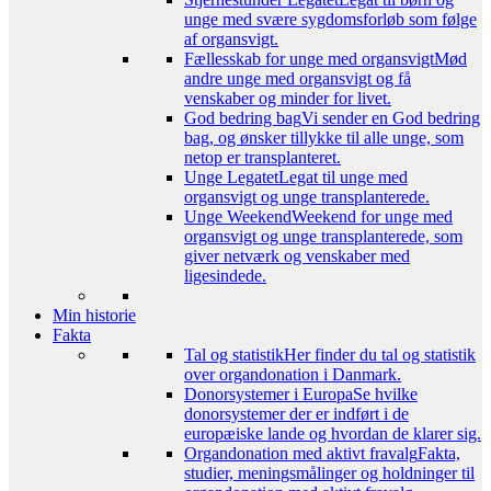
unge med svære sygdomsforløb som følge
af organsvigt.
Fællesskab for unge med organsvigt
Mød
andre unge med organsvigt og få
venskaber og minder for livet.
God bedring bag
Vi sender en God bedring
bag, og ønsker tillykke til alle unge, som
netop er transplanteret.
Unge Legatet
Legat til unge med
organsvigt og unge transplanterede.
Unge Weekend
Weekend for unge med
organsvigt og unge transplanterede, som
giver netværk og venskaber med
ligesindede.
Min historie
Fakta
Tal og statistik
Her finder du tal og statistik
over organdonation i Danmark.
Donorsystemer i Europa
Se hvilke
donorsystemer der er indført i de
europæiske lande og hvordan de klarer sig.
Organdonation med aktivt fravalg
Fakta,
studier, meningsmålinger og holdninger til