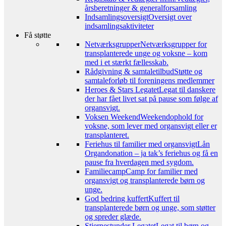
årsberetninger & generalforsamling
Indsamlingsoversigt
Oversigt over
indsamlingsaktiviteter
Få støtte
Netværksgrupper
Netværksgrupper for
transplanterede unge og voksne – kom
med i et stærkt fællesskab.
Rådgivning & samtaletilbud
Støtte og
samtaleforløb til foreningens medlemmer
Heroes & Stars Legatet
Legat til danskere
der har fået livet sat på pause som følge af
organsvigt.
Voksen Weekend
Weekendophold for
voksne, som lever med organsvigt eller er
transplanteret.
Feriehus til familier med organsvigt
Lån
Organdonation – ja tak’s feriehus og få en
pause fra hverdagen med sygdom.
Familiecamp
Camp for familier med
organsvigt og transplanterede børn og
unge.
God bedring kuffert
Kuffert til
transplanterede børn og unge, som støtter
og spreder glæde.
Stjernestunder Legatet
Legat til børn og