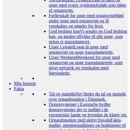
unge med svære sygdomsforløb som følge
af organsvigt.
Fællesskab for unge med organsvigt
Mød
andre unge med organsvigt og få
venskaber og minder for livet.
God bedring bag
Vi sender en God bedring
bag, og ønsker tillykke til alle unge, som
netop er transplanteret.
Unge Legatet
Legat til unge med
organsvigt og unge transplanterede.
Unge Weekend
Weekend for unge med
organsvigt og unge transplanterede, som
giver netværk og venskaber med
ligesindede.
Min historie
Fakta
Tal og statistik
Her finder du tal og statistik
over organdonation i Danmark.
Donorsystemer i Europa
Se hvilke
donorsystemer der er indført i de
europæiske lande og hvordan de klarer sig.
Organdonation med aktivt fravalg
Fakta,
studier, meningsmålinger og holdninger til