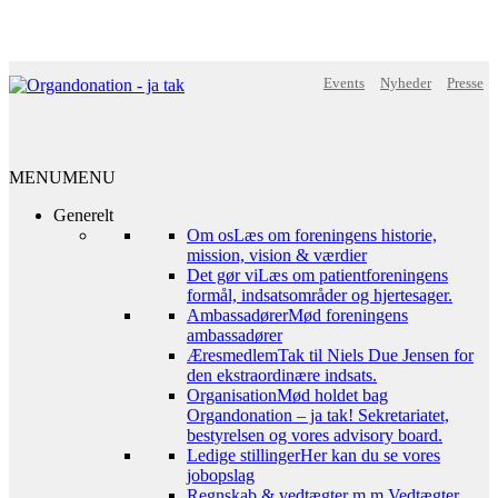
Events
Nyheder
Presse
MENU
MENU
Generelt
Om os
Læs om foreningens historie,
mission, vision & værdier
Det gør vi
Læs om patientforeningens
formål, indsatsområder og hjertesager.
Ambassadører
Mød foreningens
ambassadører
Æresmedlem
Tak til Niels Due Jensen for
den ekstraordinære indsats.
Organisation
Mød holdet bag
Organdonation – ja tak! Sekretariatet,
bestyrelsen og vores advisory board.
Ledige stillinger
Her kan du se vores
jobopslag
Regnskab & vedtægter m.m.
Vedtægter,