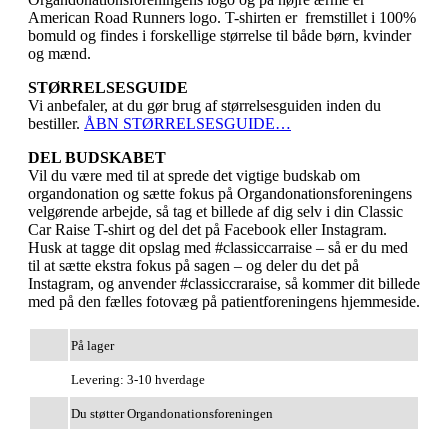
American Road Runners logo. T-shirten er fremstillet i 100%
bomuld og findes i forskellige størrelse til både børn, kvinder
og mænd.
STØRRELSESGUIDE
Vi anbefaler, at du gør brug af størrelsesguiden inden du
bestiller.
ÅBN STØRRELSESGUIDE…
DEL BUDSKABET
Vil du være med til at sprede det vigtige budskab om
organdonation og sætte fokus på Organdonationsforeningens
velgørende arbejde, så tag et billede af dig selv i din Classic
Car Raise T-shirt og del det på Facebook eller Instagram.
Husk at tagge dit opslag med #classiccarraise – så er du med
til at sætte ekstra fokus på sagen – og deler du det på
Instagram, og anvender #classiccraraise, så kommer dit billede
med på den fælles fotovæg på patientforeningens hjemmeside.
På lager
Levering: 3-10 hverdage
Du støtter Organdonationsforeningen