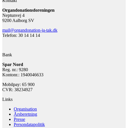
Kontakt
Organdonationsforeningen
Neptunvej 4
9200 Aalborg SV
mail@organdonation-ja-tak.dk
Telefon: 30 14 14 14
Bank
Spar Nord
Reg. nr.: 9280
Kontonr.: 1940046633
Mobilpay: 65 900
CVR: 38234927
Links
Organisation
Årsberetning
Presse
Persondatapolitik