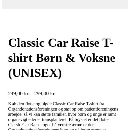
Classic Car Raise T-
shirt Børn & Voksne
(UNISEX)
Prisinterval:
249,00
kr.
299,00
kr.
–
249,00 kr.
til
Køb den flotte og bløde Classic Car Raise T-shirt fra
299,00 kr.
Organdonationsforeningen og støt op om patientforeningens
arbejde, så vi kan støtte familier, hvor børn og unge er ramt
organsvigt eller er transplanteret. På brystet er det flotte
Classic Car Raise logo. På venstre ærme er der
Organdonationsforeningens logo og på højre ærme er