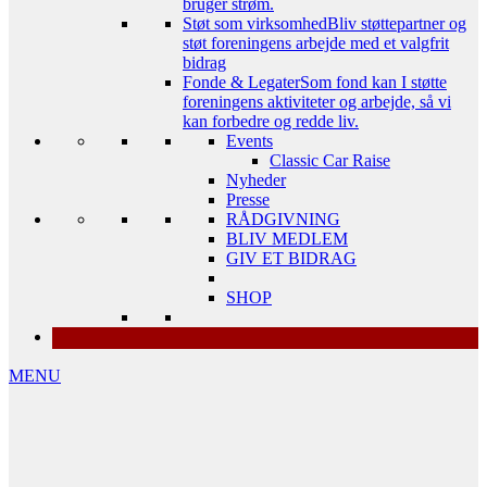
bruger strøm.
Støt som virksomhed
Bliv støttepartner og
støt foreningens arbejde med et valgfrit
bidrag
Fonde & Legater
Som fond kan I støtte
foreningens aktiviteter og arbejde, så vi
kan forbedre og redde liv.
Events
Classic Car Raise
Nyheder
Presse
RÅDGIVNING
BLIV MEDLEM
GIV ET BIDRAG
SHOP
MENU