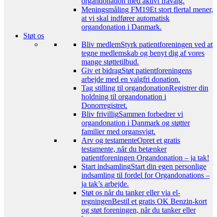
organdonation med aktivt fravalg.
Meningsmåling FM19
Et stort flertal mener,
at vi skal indfører automatisk
organdonation i Danmark.
Støt os
Bliv medlem
Styrk patientforeningen ved at
tegne medlemskab og benyt dig af vores
mange støttetilbud.
Giv et bidrag
Støt patientforeningens
arbejde med en valgfri donation.
Tag stilling til organdonation
Registrer din
holdning til organdonation i
Donorregistret.
Bliv frivillig
Sammen forbedrer vi
organdonation i Danmark og støtter
familier med organsvigt.
Arv og testamente
Opret et gratis
testamente, når du betænker
patientforeningen Organdonation – ja tak!
Start indsamling
Start din egen personlige
indsamling til fordel for Organdonations –
ja tak’s arbejde.
Støt os når du tanker eller via el-
regningen
Bestil et gratis OK Benzin-kort
og støt foreningen, når du tanker eller