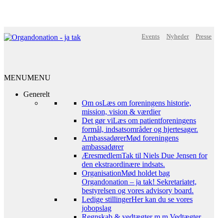
Events
Nyheder
Presse
MENU
MENU
Generelt
Om os
Læs om foreningens historie,
mission, vision & værdier
Det gør vi
Læs om patientforeningens
formål, indsatsområder og hjertesager.
Ambassadører
Mød foreningens
ambassadører
Æresmedlem
Tak til Niels Due Jensen for
den ekstraordinære indsats.
Organisation
Mød holdet bag
Organdonation – ja tak! Sekretariatet,
bestyrelsen og vores advisory board.
Ledige stillinger
Her kan du se vores
jobopslag
Regnskab & vedtægter m.m.
Vedtægter,