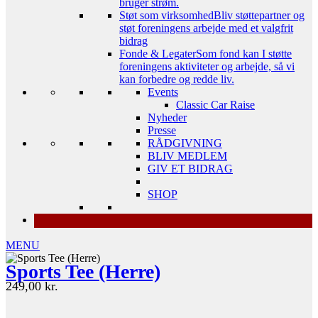
bruger strøm.
Støt som virksomhed
Bliv støttepartner og
støt foreningens arbejde med et valgfrit
bidrag
Fonde & Legater
Som fond kan I støtte
foreningens aktiviteter og arbejde, så vi
kan forbedre og redde liv.
Events
Classic Car Raise
Nyheder
Presse
RÅDGIVNING
BLIV MEDLEM
GIV ET BIDRAG
SHOP
MENU
Sports Tee (Herre)
249,00
kr.