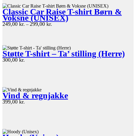
Classic Car Raise T-shirt Børn &
Voksne (UNISEX)
Prisinterval:
249,00
kr.
299,00
kr.
–
249,00 kr.
til
299,00 kr.
Støtte T-shirt – Ta’ stilling (Herre)
300,00
kr.
Vind & regnjakke
399,00
kr.