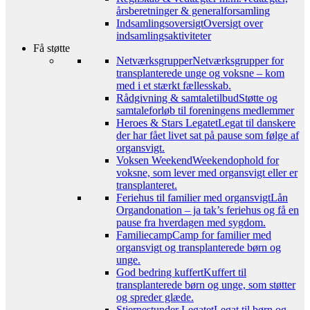
årsberetninger & generalforsamling
Indsamlingsoversigt
Oversigt over
indsamlingsaktiviteter
Få støtte
Netværksgrupper
Netværksgrupper for
transplanterede unge og voksne – kom
med i et stærkt fællesskab.
Rådgivning & samtaletilbud
Støtte og
samtaleforløb til foreningens medlemmer
Heroes & Stars Legatet
Legat til danskere
der har fået livet sat på pause som følge af
organsvigt.
Voksen Weekend
Weekendophold for
voksne, som lever med organsvigt eller er
transplanteret.
Feriehus til familier med organsvigt
Lån
Organdonation – ja tak’s feriehus og få en
pause fra hverdagen med sygdom.
Familiecamp
Camp for familier med
organsvigt og transplanterede børn og
unge.
God bedring kuffert
Kuffert til
transplanterede børn og unge, som støtter
og spreder glæde.
Stjernestunder Legatet
Legat til børn og