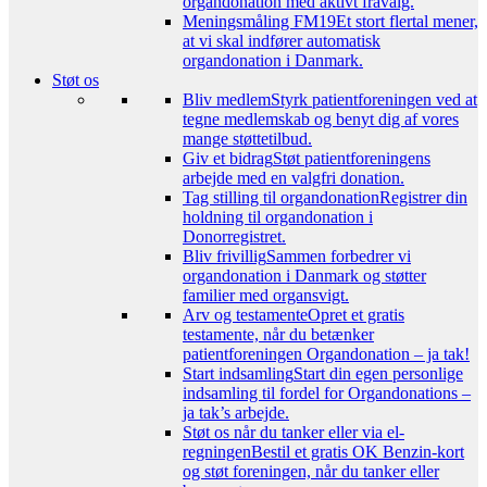
organdonation med aktivt fravalg.
Meningsmåling FM19
Et stort flertal mener,
at vi skal indfører automatisk
organdonation i Danmark.
Støt os
Bliv medlem
Styrk patientforeningen ved at
tegne medlemskab og benyt dig af vores
mange støttetilbud.
Giv et bidrag
Støt patientforeningens
arbejde med en valgfri donation.
Tag stilling til organdonation
Registrer din
holdning til organdonation i
Donorregistret.
Bliv frivillig
Sammen forbedrer vi
organdonation i Danmark og støtter
familier med organsvigt.
Arv og testamente
Opret et gratis
testamente, når du betænker
patientforeningen Organdonation – ja tak!
Start indsamling
Start din egen personlige
indsamling til fordel for Organdonations –
ja tak’s arbejde.
Støt os når du tanker eller via el-
regningen
Bestil et gratis OK Benzin-kort
og støt foreningen, når du tanker eller