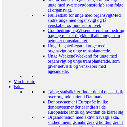
unge med svære sygdomsforløb som følge
af organsvigt.
Fællesskab for unge med organsvigt
Mød
andre unge med organsvigt og få
venskaber og minder for livet.
God bedring bag
Vi sender en God bedring
bag, og ønsker tillykke til alle unge, som
netop er transplanteret.
Unge Legatet
Legat til unge med
organsvigt og unge transplanterede.
Unge Weekend
Weekend for unge med
organsvigt og unge transplanterede, som
giver netværk og venskaber med
ligesindede.
Min historie
Fakta
Tal og statistik
Her finder du tal og statistik
over organdonation i Danmark.
Donorsystemer i Europa
Se hvilke
donorsystemer der er indført i de
europæiske lande og hvordan de klarer sig.
Organdonation med aktivt fravalg
Fakta,
studier, meningsmålinger og holdninger til