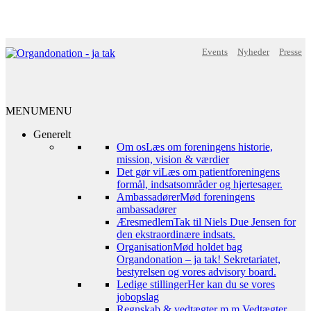
Events
Nyheder
Presse
MENU
MENU
Generelt
Om os
Læs om foreningens historie,
mission, vision & værdier
Det gør vi
Læs om patientforeningens
formål, indsatsområder og hjertesager.
Ambassadører
Mød foreningens
ambassadører
Æresmedlem
Tak til Niels Due Jensen for
den ekstraordinære indsats.
Organisation
Mød holdet bag
Organdonation – ja tak! Sekretariatet,
bestyrelsen og vores advisory board.
Ledige stillinger
Her kan du se vores
jobopslag
Regnskab & vedtægter m.m.
Vedtægter,