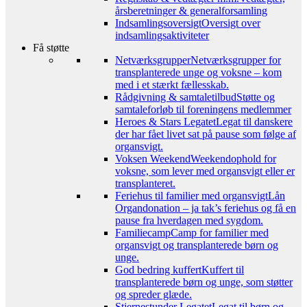
årsberetninger & generalforsamling
Indsamlingsoversigt
Oversigt over
indsamlingsaktiviteter
Få støtte
Netværksgrupper
Netværksgrupper for
transplanterede unge og voksne – kom
med i et stærkt fællesskab.
Rådgivning & samtaletilbud
Støtte og
samtaleforløb til foreningens medlemmer
Heroes & Stars Legatet
Legat til danskere
der har fået livet sat på pause som følge af
organsvigt.
Voksen Weekend
Weekendophold for
voksne, som lever med organsvigt eller er
transplanteret.
Feriehus til familier med organsvigt
Lån
Organdonation – ja tak’s feriehus og få en
pause fra hverdagen med sygdom.
Familiecamp
Camp for familier med
organsvigt og transplanterede børn og
unge.
God bedring kuffert
Kuffert til
transplanterede børn og unge, som støtter
og spreder glæde.
Stjernestunder Legatet
Legat til børn og