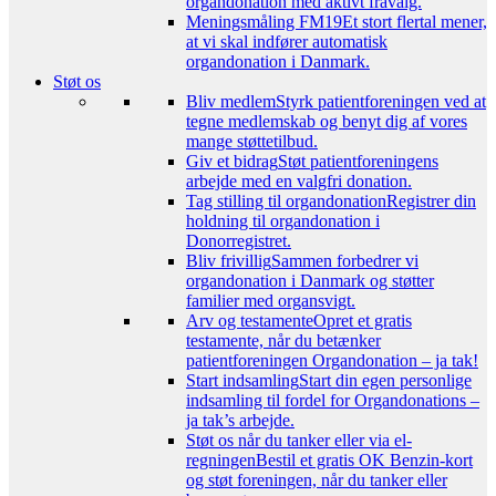
organdonation med aktivt fravalg.
Meningsmåling FM19
Et stort flertal mener,
at vi skal indfører automatisk
organdonation i Danmark.
Støt os
Bliv medlem
Styrk patientforeningen ved at
tegne medlemskab og benyt dig af vores
mange støttetilbud.
Giv et bidrag
Støt patientforeningens
arbejde med en valgfri donation.
Tag stilling til organdonation
Registrer din
holdning til organdonation i
Donorregistret.
Bliv frivillig
Sammen forbedrer vi
organdonation i Danmark og støtter
familier med organsvigt.
Arv og testamente
Opret et gratis
testamente, når du betænker
patientforeningen Organdonation – ja tak!
Start indsamling
Start din egen personlige
indsamling til fordel for Organdonations –
ja tak’s arbejde.
Støt os når du tanker eller via el-
regningen
Bestil et gratis OK Benzin-kort
og støt foreningen, når du tanker eller