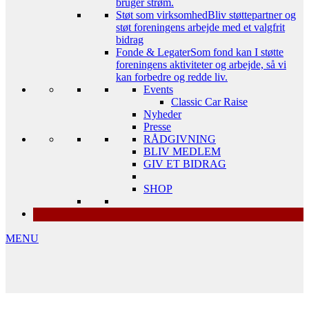
bruger strøm.
Støt som virksomhed
Bliv støttepartner og
støt foreningens arbejde med et valgfrit
bidrag
Fonde & Legater
Som fond kan I støtte
foreningens aktiviteter og arbejde, så vi
kan forbedre og redde liv.
Events
Classic Car Raise
Nyheder
Presse
RÅDGIVNING
BLIV MEDLEM
GIV ET BIDRAG
SHOP
MENU