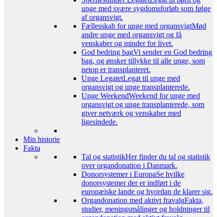
unge med svære sygdomsforløb som følge
af organsvigt.
Fællesskab for unge med organsvigt
Mød
andre unge med organsvigt og få
venskaber og minder for livet.
God bedring bag
Vi sender en God bedring
bag, og ønsker tillykke til alle unge, som
netop er transplanteret.
Unge Legatet
Legat til unge med
organsvigt og unge transplanterede.
Unge Weekend
Weekend for unge med
organsvigt og unge transplanterede, som
giver netværk og venskaber med
ligesindede.
Min historie
Fakta
Tal og statistik
Her finder du tal og statistik
over organdonation i Danmark.
Donorsystemer i Europa
Se hvilke
donorsystemer der er indført i de
europæiske lande og hvordan de klarer sig.
Organdonation med aktivt fravalg
Fakta,
studier, meningsmålinger og holdninger til