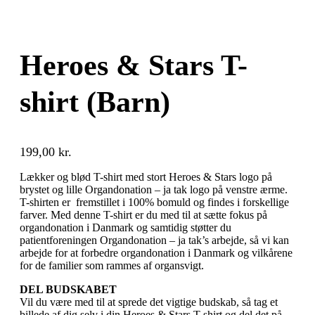
Heroes & Stars T-
shirt (Barn)
199,00
kr.
Lækker og blød T-shirt med stort Heroes & Stars logo på
brystet og lille Organdonation – ja tak logo på venstre ærme.
T-shirten er fremstillet i 100% bomuld og findes i forskellige
farver. Med denne T-shirt er du med til at sætte fokus på
organdonation i Danmark og samtidig støtter du
patientforeningen Organdonation – ja tak’s arbejde, så vi kan
arbejde for at forbedre organdonation i Danmark og vilkårene
for de familier som rammes af organsvigt.
DEL BUDSKABET
Vil du være med til at sprede det vigtige budskab, så tag et
billede af dig selv i din Heroes & Stars T-shirt og del det på