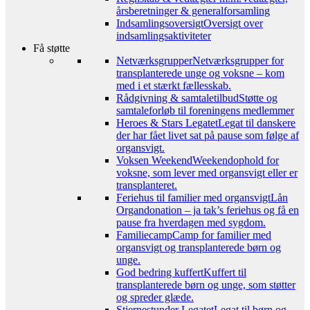
årsberetninger & generalforsamling
Indsamlingsoversigt
Oversigt over
indsamlingsaktiviteter
Få støtte
Netværksgrupper
Netværksgrupper for
transplanterede unge og voksne – kom
med i et stærkt fællesskab.
Rådgivning & samtaletilbud
Støtte og
samtaleforløb til foreningens medlemmer
Heroes & Stars Legatet
Legat til danskere
der har fået livet sat på pause som følge af
organsvigt.
Voksen Weekend
Weekendophold for
voksne, som lever med organsvigt eller er
transplanteret.
Feriehus til familier med organsvigt
Lån
Organdonation – ja tak’s feriehus og få en
pause fra hverdagen med sygdom.
Familiecamp
Camp for familier med
organsvigt og transplanterede børn og
unge.
God bedring kuffert
Kuffert til
transplanterede børn og unge, som støtter
og spreder glæde.
Stjernestunder Legatet
Legat til børn og