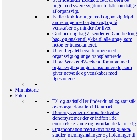
unge med svære sygdomsforløb som følge
af organsvigt.
Fællesskab for unge med organsvigt
Mød
andre unge med organsvigt og få
venskaber og minder for livet.
God bedring bag
Vi sender en God bedring
bag, og ønsker tillykke til alle unge, som
netop er transplanteret.
Unge Legatet
Legat til unge med
organsvigt og unge transplanterede.
Unge Weekend
Weekend for unge med
organsvigt og unge transplanterede, som
giver netværk og venskaber med
ligesindede.
Min historie
Fakta
Tal og statistik
Her finder du tal og statistik
over organdonation i Danmark.
Donorsystemer i Europa
Se hvilke
donorsystemer der er indført i de
europæiske lande og hvordan de klarer sig.
Organdonation med aktivt fravalg
Fakta,
studier, meningsmålinger og holdninger til