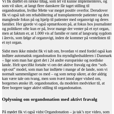
Vi fik drøftet en række tiltag, som let vil kunne implementeres, og
som vil sikre, at langt flere danskere får taget stilling til
organdonation, hvilke Mette var meget positiv overfor. Derudover
fik vi også talt om rehabilitering af transplanterede patienter og den
manglende fokus på og hjælp til patienter med organsvigt og deres
familier. Her gjorde vi også opmærksom på, at fokus hos journalister
og politikere ofte kun er på, hvor mange der venter på et nyt organ,
men at faktum er, at 1.000 vis af familie er ramt af langvarig sygdom
i årevis, som følge af organsvigt, inden de kommer på ventelisten til
et nyt organ.
Sidst men ikke mindst fik vi talt om, hvordan vi med fordel også kan
indføre automatisk organdonation fra myndighedsalderen i Danmark
– lige som man har gjort det i 24 andre europæiske og nordiske
lande. Helt specifikt fortalte vi om det aktive fravalg og den “soft-
opt-out” model, som man har indførte i mange af de lande, som vi
normalt sammenligner os med – og som netop sikrer, at der aldrig
kan være tale om tvang, men som tvært imod øger vished om,
borgernes ønske ift. organdonation, da modelen medvirker til, at
flere borgere tager aktivt stilling til organdonation.
Oplysning om organdonation med aktivt fravalg
På mødet fik vi også vidst Organdonation – ja tak’s nye video, som