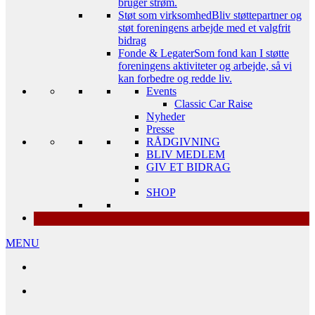
bruger strøm.
Støt som virksomhed
Bliv støttepartner og
støt foreningens arbejde med et valgfrit
bidrag
Fonde & Legater
Som fond kan I støtte
foreningens aktiviteter og arbejde, så vi
kan forbedre og redde liv.
Events
Classic Car Raise
Nyheder
Presse
RÅDGIVNING
BLIV MEDLEM
GIV ET BIDRAG
SHOP
MENU