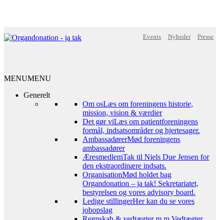
Events
Nyheder
Presse
MENU
MENU
Generelt
Om os
Læs om foreningens historie,
mission, vision & værdier
Det gør vi
Læs om patientforeningens
formål, indsatsområder og hjertesager.
Ambassadører
Mød foreningens
ambassadører
Æresmedlem
Tak til Niels Due Jensen for
den ekstraordinære indsats.
Organisation
Mød holdet bag
Organdonation – ja tak! Sekretariatet,
bestyrelsen og vores advisory board.
Ledige stillinger
Her kan du se vores
jobopslag
Regnskab & vedtægter m.m.
Vedtægter,