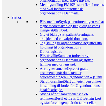
organdonation med aktivt fravalg.
Meningsmåling FM19
Et stort flertal mener,
at vi skal indfører automatisk
organdonation i Danmark.
Støt os
Bliv medlem
Styrk patientforeningen ved at
tegne medlemskab og benyt dig af vores
mange støttetilbud.
Giv et bidrag
Støt patientforeningens
arbejde med en valgfri donation.
Tag stilling til organdonation
Registrer din
holdning til organdonation i
Donorregistret.
Bliv frivillig
Sammen forbedrer vi
organdonation i Danmark og støtter
familier med organsvigt.
Arv og testamente
Opret et gratis
testamente, når du betænker
patientforeningen Organdonation – ja tak!
Start indsamling
Start din egen personlige
indsamling til fordel for Organdonations –
ja tak’s arbejde.
Støt os når du tanker eller via el-
regningen
Bestil et gratis OK Benzin-kort
og støt foreningen, når du tanker eller