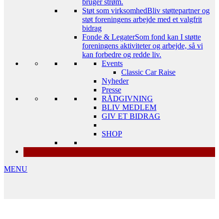
bruger strøm.
Støt som virksomhed
Bliv støttepartner og
støt foreningens arbejde med et valgfrit
bidrag
Fonde & Legater
Som fond kan I støtte
foreningens aktiviteter og arbejde, så vi
kan forbedre og redde liv.
Events
Classic Car Raise
Nyheder
Presse
RÅDGIVNING
BLIV MEDLEM
GIV ET BIDRAG
SHOP
MENU