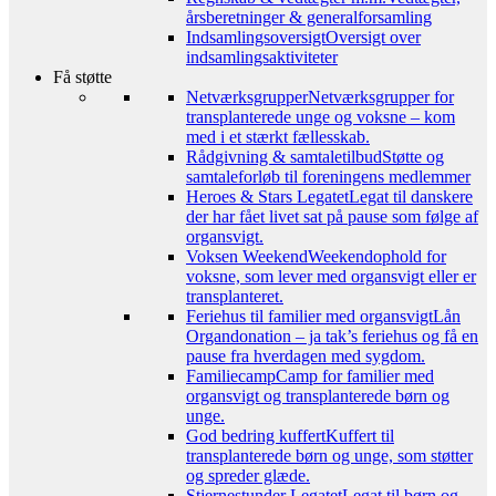
årsberetninger & generalforsamling
Indsamlingsoversigt
Oversigt over
indsamlingsaktiviteter
Få støtte
Netværksgrupper
Netværksgrupper for
transplanterede unge og voksne – kom
med i et stærkt fællesskab.
Rådgivning & samtaletilbud
Støtte og
samtaleforløb til foreningens medlemmer
Heroes & Stars Legatet
Legat til danskere
der har fået livet sat på pause som følge af
organsvigt.
Voksen Weekend
Weekendophold for
voksne, som lever med organsvigt eller er
transplanteret.
Feriehus til familier med organsvigt
Lån
Organdonation – ja tak’s feriehus og få en
pause fra hverdagen med sygdom.
Familiecamp
Camp for familier med
organsvigt og transplanterede børn og
unge.
God bedring kuffert
Kuffert til
transplanterede børn og unge, som støtter
og spreder glæde.
Stjernestunder Legatet
Legat til børn og