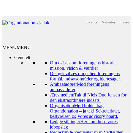
Events
Nyheder
Presse
MENU
MENU
Generelt
Om os
Læs om foreningens historie,
mission, vision & værdier
Det gør vi
Læs om patientforeningens
formål, indsatsområder og hjertesager.
Ambassadører
Mød foreningens
ambassadører
Æresmedlem
Tak til Niels Due Jensen for
den ekstraordinære indsats.
Organisation
Mød holdet bag
Organdonation – ja tak! Sekretariatet,
bestyrelsen og vores advisory board.
Ledige stillinger
Her kan du se vores
jobopslag
Regnskab & vedtægter m.m.
Vedtægter,