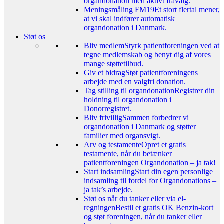
organdonation med aktivt fravalg.
Meningsmåling FM19
Et stort flertal mener,
at vi skal indfører automatisk
organdonation i Danmark.
Støt os
Bliv medlem
Styrk patientforeningen ved at
tegne medlemskab og benyt dig af vores
mange støttetilbud.
Giv et bidrag
Støt patientforeningens
arbejde med en valgfri donation.
Tag stilling til organdonation
Registrer din
holdning til organdonation i
Donorregistret.
Bliv frivillig
Sammen forbedrer vi
organdonation i Danmark og støtter
familier med organsvigt.
Arv og testamente
Opret et gratis
testamente, når du betænker
patientforeningen Organdonation – ja tak!
Start indsamling
Start din egen personlige
indsamling til fordel for Organdonations –
ja tak’s arbejde.
Støt os når du tanker eller via el-
regningen
Bestil et gratis OK Benzin-kort
og støt foreningen, når du tanker eller