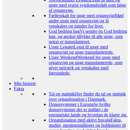
unge med svære sygdomsforløb som følge
af organsvigt.
Fællesskab for unge med organsvigt
Mød
andre unge med organsvigt og få
venskaber og minder for livet.
God bedring bag
Vi sender en God bedring
bag, og ønsker tillykke til alle unge, som
netop er transplanteret.
Unge Legatet
Legat til unge med
organsvigt og unge transplanterede.
Unge Weekend
Weekend for unge med
organsvigt og unge transplanterede, som
giver netværk og venskaber med
ligesindede.
Min historie
Fakta
Tal og statistik
Her finder du tal og statistik
over organdonation i Danmark.
Donorsystemer i Europa
Se hvilke
donorsystemer der er indført i de
europæiske lande og hvordan de klarer sig.
Organdonation med aktivt fravalg
Fakta,
studier, meningsmålinger og holdninger til