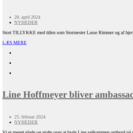
28. april 2024
NYHEDER
Stort TILLYKKE med titlen som Stormester Lasse Rimmer og af hjerte
LÆS MERE
Line Hoffmeyer bliver ambassad
25. februar 2024
NYHEDER
Vi er meget glade og stolte over at byde Line velkommen ombord på 