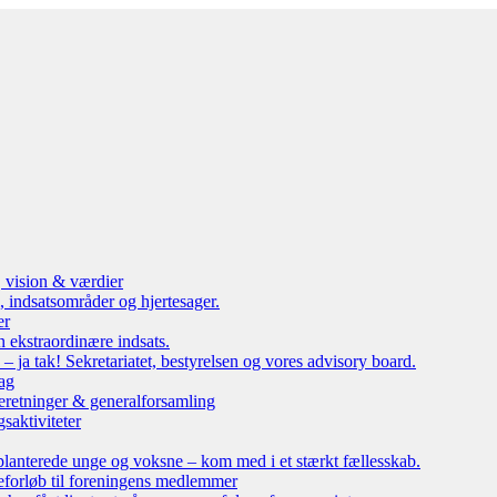
, vision & værdier
 indsatsområder og hjertesager.
er
n ekstraordinære indsats.
ja tak! Sekretariatet, bestyrelsen og vores advisory board.
ag
eretninger & generalforsamling
saktiviteter
lanterede unge og voksne – kom med i et stærkt fællesskab.
leforløb til foreningens medlemmer