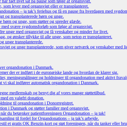
r har fået livet sat på pause som følge af organsvigt.
som lever med organsvigt eller er transplanteret.
ndonation – ja tak’s feriehus og få en pause fra hverdagen med sygdo
gt og transplanterede børn og unge.
ede børn og unge, som støtter og spreder glæde.
e med svære sygdomsforløb som følge af organsvigt.
re unge med organsvigt og få venskaber og minder for livet.
g, og ønsker tillykke til alle unge, som netop er transplanteret.
og unge transplanterede.
vigt og unge transplanterede, som giver netværk og venskaber med li
 over organdonation i Danmark.
emer der er indført i de europæiske lande og hvordan de klarer sig.
dier, meningsmålinger og holdninger til organdonation med aktivt fraval
, at vi skal indfører automatisk organdonation i Danmark.
tegne medlemskab og benyt dig af vores mange støttetilbud.
 med en valgfri donation.
oldning til organdonation i Donorregistret.
ion i Danmark og støtter familier med organsvigt.
, når du betænker patientforeningen Organdonation – ja tak!
samling til fordel for Organdonations – ja tak’s arbejde.
stil et gratis OK Benzin-kort og støt foreningen, når du tanker eller br