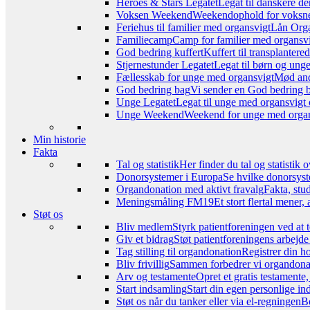
Heroes & Stars Legatet
Legat til danskere de
Voksen Weekend
Weekendophold for voksne, 
Feriehus til familier med organsvigt
Lån Orga
Familiecamp
Camp for familier med organsvi
God bedring kuffert
Kuffert til transplanter
Stjernestunder Legatet
Legat til børn og ung
Fællesskab for unge med organsvigt
Mød and
God bedring bag
Vi sender en God bedring ba
Unge Legatet
Legat til unge med organsvigt 
Unge Weekend
Weekend for unge med organs
Min historie
Fakta
Tal og statistik
Her finder du tal og statistik
Donorsystemer i Europa
Se hvilke donorsyst
Organdonation med aktivt fravalg
Fakta, stu
Meningsmåling FM19
Et stort flertal mener
Støt os
Bliv medlem
Styrk patientforeningen ved at 
Giv et bidrag
Støt patientforeningens arbejde
Tag stilling til organdonation
Registrer din h
Bliv frivillig
Sammen forbedrer vi organdonat
Arv og testamente
Opret et gratis testamente
Start indsamling
Start din egen personlige ind
Støt os når du tanker eller via el-regningen
Be