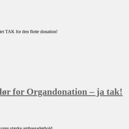
t TAK for den flotte donation!
ør for Organdonation – ja tak!
vores stærke ambassadørhold.