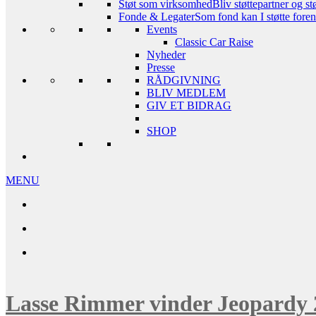
Støt som virksomhed
Bliv støttepartner og st
Fonde & Legater
Som fond kan I støtte foreni
Events
Classic Car Raise
Nyheder
Presse
RÅDGIVNING
BLIV MEDLEM
GIV ET BIDRAG
SHOP
MENU
Lasse Rimmer vinder Jeopardy 2