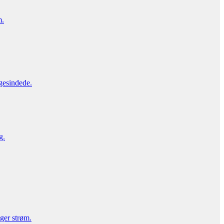
m.
gesindede.
g.
uger strøm.