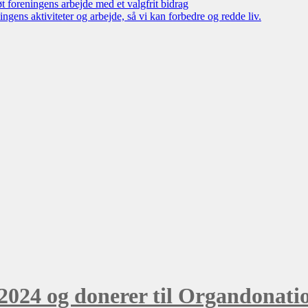
øt foreningens arbejde med et valgfrit bidrag
ngens aktiviteter og arbejde, så vi kan forbedre og redde liv.
024 og donerer til Organdonatio