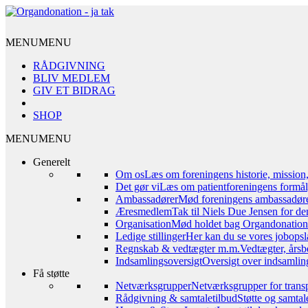
MENU
MENU
RÅDGIVNING
BLIV MEDLEM
GIV ET BIDRAG
SHOP
MENU
MENU
Generelt
Om os
Læs om foreningens historie, mission
Det gør vi
Læs om patientforeningens formål,
Ambassadører
Mød foreningens ambassadør
Æresmedlem
Tak til Niels Due Jensen for de
Organisation
Mød holdet bag Organdonation – 
Ledige stillinger
Her kan du se vores jobopsl
Regnskab & vedtægter m.m.
Vedtægter, årsb
Indsamlingsoversigt
Oversigt over indsamling
Få støtte
Netværksgrupper
Netværksgrupper for transp
Rådgivning & samtaletilbud
Støtte og samta