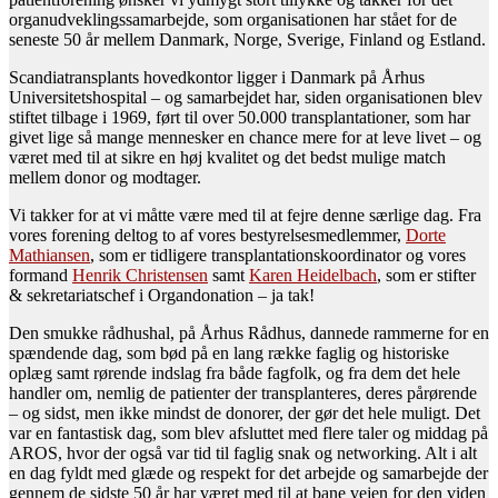
organudveklingssamarbejde, som organisationen har stået for de
seneste 50 år mellem Danmark, Norge, Sverige, Finland og Estland.
Scandiatransplants hovedkontor ligger i Danmark på Århus
Universitetshospital – og samarbejdet har, siden organisationen blev
stiftet tilbage i 1969, ført til over 50.000 transplantationer, som har
givet lige så mange mennesker en chance mere for at leve livet – og
været med til at sikre en høj kvalitet og det bedst mulige match
mellem donor og modtager.
Vi takker for at vi måtte være med til at fejre denne særlige dag. Fra
vores forening deltog to af vores bestyrelsesmedlemmer,
Dorte
Mathiansen
, som er tidligere transplantationskoordinator og vores
formand
Henrik Christensen
samt
Karen Heidelbach
, som er stifter
& sekretariatschef i Organdonation – ja tak!
Den smukke rådhushal, på Århus Rådhus, dannede rammerne for en
spændende dag, som bød på en lang række faglig og historiske
oplæg samt rørende indslag fra både fagfolk, og fra dem det hele
handler om, nemlig de patienter der transplanteres, deres pårørende
– og sidst, men ikke mindst de donorer, der gør det hele muligt. Det
var en fantastisk dag, som blev afsluttet med flere taler og middag på
AROS, hvor der også var tid til faglig snak og networking. Alt i alt
en dag fyldt med glæde og respekt for det arbejde og samarbejde der
gennem de sidste 50 år har været med til at bane vejen for den viden