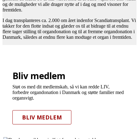
og de muligheder vi alle drager nytte af i dag og med visoner for
fremtiden.
I dag transplanteres ca. 2.000 om året indenfor Scandiatransplant. Vi
takker for den flotte indsat og glæder os til at bidrage til at endnu
flere tager stilling til organdonation og til at fremme organdonation i
Danmark, således at endnu flere kan modtage et organ i fremtiden.
Bliv medlem
Støt os med dit medlemskab, så vi kan redde LIV,
forbedre organdonation i Danmark og støtte familier med
organsvigt.
BLIV MEDLEM