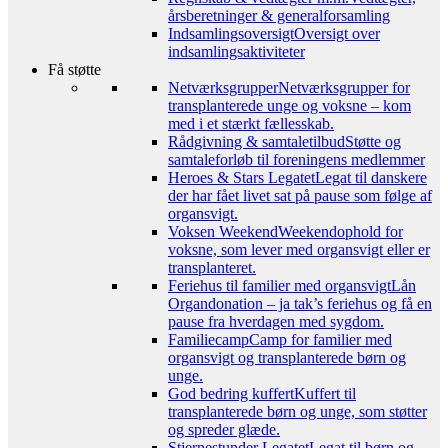
årsberetninger & generalforsamling
Indsamlingsoversigt
Oversigt over
indsamlingsaktiviteter
Få støtte
Netværksgrupper
Netværksgrupper for
transplanterede unge og voksne – kom
med i et stærkt fællesskab.
Rådgivning & samtaletilbud
Støtte og
samtaleforløb til foreningens medlemmer
Heroes & Stars Legatet
Legat til danskere
der har fået livet sat på pause som følge af
organsvigt.
Voksen Weekend
Weekendophold for
voksne, som lever med organsvigt eller er
transplanteret.
Feriehus til familier med organsvigt
Lån
Organdonation – ja tak’s feriehus og få en
pause fra hverdagen med sygdom.
Familiecamp
Camp for familier med
organsvigt og transplanterede børn og
unge.
God bedring kuffert
Kuffert til
transplanterede børn og unge, som støtter
og spreder glæde.
Stjernestunder Legatet
Legat til børn og