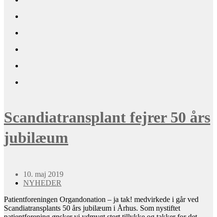
Scandiatransplant fejrer 50 års
jubilæum
10. maj 2019
NYHEDER
Patientforeningen Organdonation – ja tak! medvirkede i går ved
Scandiatransplants 50 års jubilæum i Århus. Som nystiftet
patientforening ønsker vi ydmygt stort tillykke og takker for det