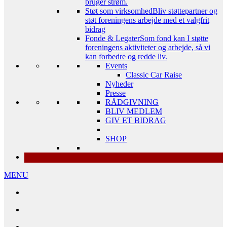
bruger strøm.
Støt som virksomhed
Bliv støttepartner og
støt foreningens arbejde med et valgfrit
bidrag
Fonde & Legater
Som fond kan I støtte
foreningens aktiviteter og arbejde, så vi
kan forbedre og redde liv.
Events
Classic Car Raise
Nyheder
Presse
RÅDGIVNING
BLIV MEDLEM
GIV ET BIDRAG
SHOP
MENU