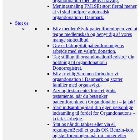
organdonation med aktivt fravalg.
Meningsmåling FM19
Et stort flertal mener,
at vi skal indfører automatisk
organdonation i Danmark.
Støt os
Bliv medlem
Styrk patientforeningen ved at
tegne medlemskab og benyt dig af vores
mange støttetilbud.
Giv et bidrag
Støt patientforeningens
arbejde med en valgfri donation.
Tag stilling til organdonation
Registrer din
holdning til organdonation i
Donorregistret.
Bliv frivillig
Sammen forbedrer vi
organdonation i Danmark og støtter
familier med organsvigt.
Arv og testamente
Opret et gratis
testamente, når du betænker
patientforeningen Organdonation – ja tak!
Start indsamling
Start din egen personlige
indsamling til fordel for Organdonations –
ja tak’s arbejde.
Støt os når du tanker eller via el-
regningen
Bestil et gratis OK Benzin-kort
og støt foreningen, når du tanker eller