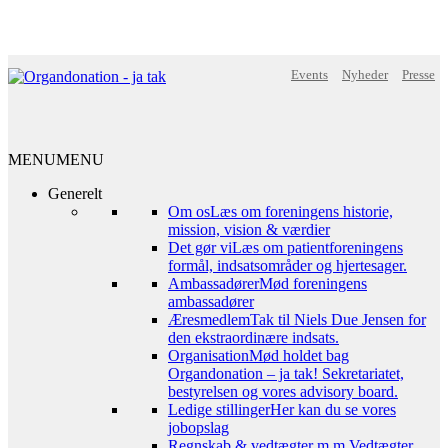
Events
Nyheder
Presse
MENU
MENU
Generelt
Om os
Læs om foreningens historie,
mission, vision & værdier
Det gør vi
Læs om patientforeningens
formål, indsatsområder og hjertesager.
Ambassadører
Mød foreningens
ambassadører
Æresmedlem
Tak til Niels Due Jensen for
den ekstraordinære indsats.
Organisation
Mød holdet bag
Organdonation – ja tak! Sekretariatet,
bestyrelsen og vores advisory board.
Ledige stillinger
Her kan du se vores
jobopslag
Regnskab & vedtægter m.m.
Vedtægter,