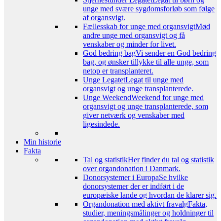
unge med svære sygdomsforløb som følge
af organsvigt.
Fællesskab for unge med organsvigt
Mød
andre unge med organsvigt og få
venskaber og minder for livet.
God bedring bag
Vi sender en God bedring
bag, og ønsker tillykke til alle unge, som
netop er transplanteret.
Unge Legatet
Legat til unge med
organsvigt og unge transplanterede.
Unge Weekend
Weekend for unge med
organsvigt og unge transplanterede, som
giver netværk og venskaber med
ligesindede.
Min historie
Fakta
Tal og statistik
Her finder du tal og statistik
over organdonation i Danmark.
Donorsystemer i Europa
Se hvilke
donorsystemer der er indført i de
europæiske lande og hvordan de klarer sig.
Organdonation med aktivt fravalg
Fakta,
studier, meningsmålinger og holdninger til