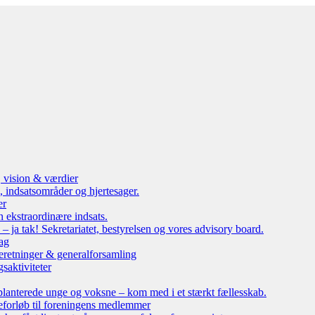
, vision & værdier
 indsatsområder og hjertesager.
er
n ekstraordinære indsats.
ja tak! Sekretariatet, bestyrelsen og vores advisory board.
ag
eretninger & generalforsamling
saktiviteter
lanterede unge og voksne – kom med i et stærkt fællesskab.
leforløb til foreningens medlemmer