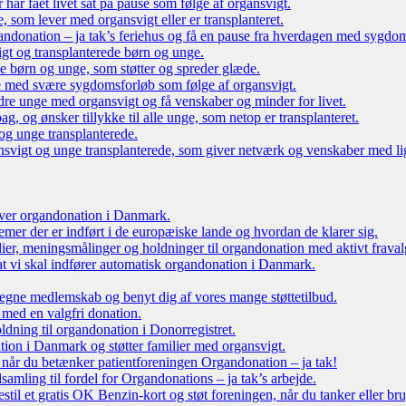
r har fået livet sat på pause som følge af organsvigt.
som lever med organsvigt eller er transplanteret.
ndonation – ja tak’s feriehus og få en pause fra hverdagen med sygdo
gt og transplanterede børn og unge.
ede børn og unge, som støtter og spreder glæde.
e med svære sygdomsforløb som følge af organsvigt.
re unge med organsvigt og få venskaber og minder for livet.
g, og ønsker tillykke til alle unge, som netop er transplanteret.
og unge transplanterede.
vigt og unge transplanterede, som giver netværk og venskaber med li
 over organdonation i Danmark.
emer der er indført i de europæiske lande og hvordan de klarer sig.
dier, meningsmålinger og holdninger til organdonation med aktivt fraval
, at vi skal indfører automatisk organdonation i Danmark.
tegne medlemskab og benyt dig af vores mange støttetilbud.
 med en valgfri donation.
oldning til organdonation i Donorregistret.
ion i Danmark og støtter familier med organsvigt.
, når du betænker patientforeningen Organdonation – ja tak!
samling til fordel for Organdonations – ja tak’s arbejde.
stil et gratis OK Benzin-kort og støt foreningen, når du tanker eller br