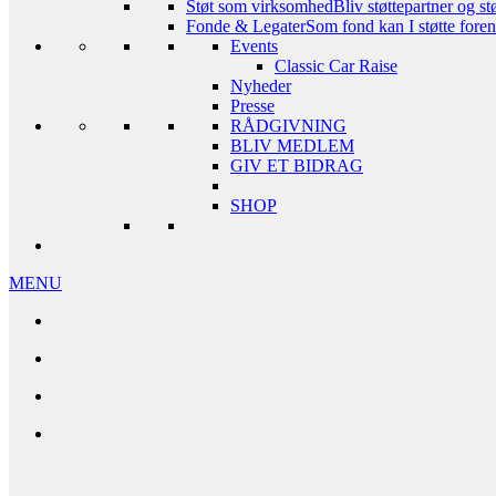
Støt som virksomhed
Bliv støttepartner og st
Fonde & Legater
Som fond kan I støtte foreni
Events
Classic Car Raise
Nyheder
Presse
RÅDGIVNING
BLIV MEDLEM
GIV ET BIDRAG
SHOP
MENU