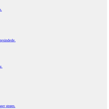
m.
gesindede.
g.
uger strøm.