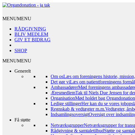
MENU
MENU
RÅDGIVNING
BLIV MEDLEM
GIV ET BIDRAG
SHOP
MENU
MENU
Generelt
Om os
Læs om foreningens historie, mission
Det gør vi
Læs om patientforeningens formål,
Ambassadører
Mød foreningens ambassadør
Æresmedlem
Tak til Niels Due Jensen for de
Organisation
Mød holdet bag Organdonation – 
Ledige stillinger
Her kan du se vores jobopsl
Regnskab & vedtægter m.m.
Vedtægter, årsb
Indsamlingsoversigt
Oversigt over indsamling
Få støtte
Netværksgrupper
Netværksgrupper for transp
Rådgivning & samtaletilbud
Støtte og samta