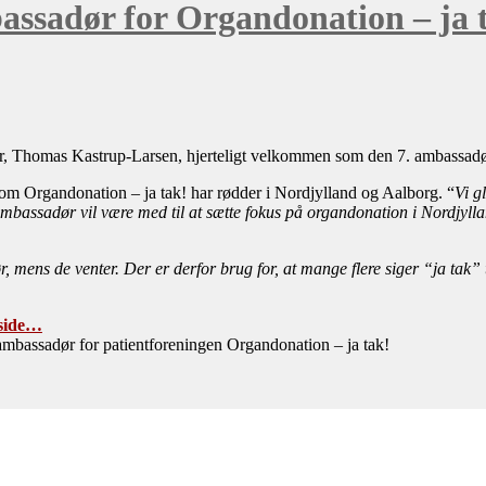
assadør for Organdonation – ja 
er, Thomas Kastrup-Larsen, hjerteligt velkommen som den 7. ambassadør
som Organdonation – ja tak! har rødder i Nordjylland og Aalborg. “
Vi g
ambassadør vil være med til at sætte fokus på organdonation i Nordjyl
, mens de venter. Der er derfor brug for, at mange flere siger “ja tak” 
side…
 ambassadør for patientforeningen Organdonation – ja tak!