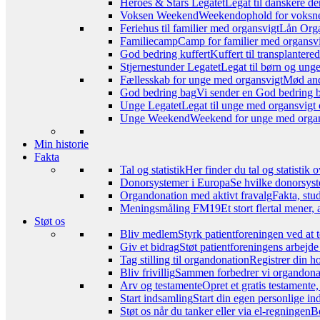
Heroes & Stars Legatet
Legat til danskere de
Voksen Weekend
Weekendophold for voksne, 
Feriehus til familier med organsvigt
Lån Orga
Familiecamp
Camp for familier med organsvi
God bedring kuffert
Kuffert til transplanter
Stjernestunder Legatet
Legat til børn og ung
Fællesskab for unge med organsvigt
Mød and
God bedring bag
Vi sender en God bedring ba
Unge Legatet
Legat til unge med organsvigt 
Unge Weekend
Weekend for unge med organs
Min historie
Fakta
Tal og statistik
Her finder du tal og statistik
Donorsystemer i Europa
Se hvilke donorsyst
Organdonation med aktivt fravalg
Fakta, stu
Meningsmåling FM19
Et stort flertal mener
Støt os
Bliv medlem
Styrk patientforeningen ved at 
Giv et bidrag
Støt patientforeningens arbejde
Tag stilling til organdonation
Registrer din h
Bliv frivillig
Sammen forbedrer vi organdonat
Arv og testamente
Opret et gratis testamente
Start indsamling
Start din egen personlige ind
Støt os når du tanker eller via el-regningen
Be