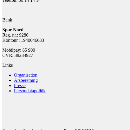
Telefon: 30 14 14 14
Bank
Spar Nord
Reg. nr.: 9280
Kontonr.: 1940046633
Mobilpay: 65 900
CVR: 38234927
Links
Organisation
Årsberetning
Presse
Persondatapolitik