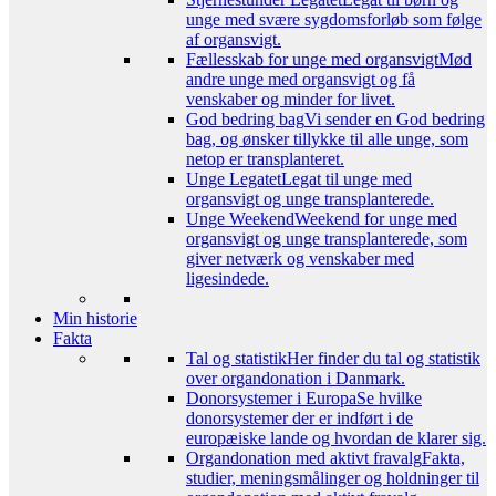
unge med svære sygdomsforløb som følge
af organsvigt.
Fællesskab for unge med organsvigt
Mød
andre unge med organsvigt og få
venskaber og minder for livet.
God bedring bag
Vi sender en God bedring
bag, og ønsker tillykke til alle unge, som
netop er transplanteret.
Unge Legatet
Legat til unge med
organsvigt og unge transplanterede.
Unge Weekend
Weekend for unge med
organsvigt og unge transplanterede, som
giver netværk og venskaber med
ligesindede.
Min historie
Fakta
Tal og statistik
Her finder du tal og statistik
over organdonation i Danmark.
Donorsystemer i Europa
Se hvilke
donorsystemer der er indført i de
europæiske lande og hvordan de klarer sig.
Organdonation med aktivt fravalg
Fakta,
studier, meningsmålinger og holdninger til