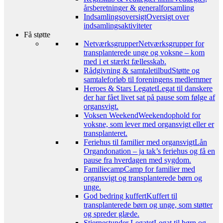
årsberetninger & generalforsamling
Indsamlingsoversigt
Oversigt over
indsamlingsaktiviteter
Få støtte
Netværksgrupper
Netværksgrupper for
transplanterede unge og voksne – kom
med i et stærkt fællesskab.
Rådgivning & samtaletilbud
Støtte og
samtaleforløb til foreningens medlemmer
Heroes & Stars Legatet
Legat til danskere
der har fået livet sat på pause som følge af
organsvigt.
Voksen Weekend
Weekendophold for
voksne, som lever med organsvigt eller er
transplanteret.
Feriehus til familier med organsvigt
Lån
Organdonation – ja tak’s feriehus og få en
pause fra hverdagen med sygdom.
Familiecamp
Camp for familier med
organsvigt og transplanterede børn og
unge.
God bedring kuffert
Kuffert til
transplanterede børn og unge, som støtter
og spreder glæde.
Stjernestunder Legatet
Legat til børn og