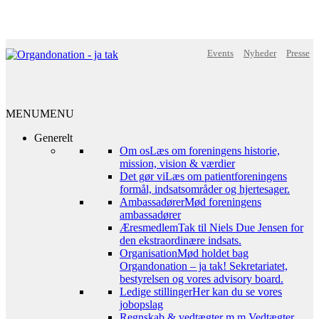
Events
Nyheder
Presse
MENU
MENU
Generelt
Om os
Læs om foreningens historie,
mission, vision & værdier
Det gør vi
Læs om patientforeningens
formål, indsatsområder og hjertesager.
Ambassadører
Mød foreningens
ambassadører
Æresmedlem
Tak til Niels Due Jensen for
den ekstraordinære indsats.
Organisation
Mød holdet bag
Organdonation – ja tak! Sekretariatet,
bestyrelsen og vores advisory board.
Ledige stillinger
Her kan du se vores
jobopslag
Regnskab & vedtægter m.m.
Vedtægter,