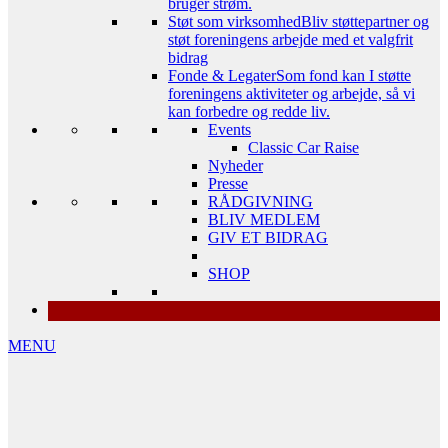
bruger strøm.
Støt som virksomhed
Bliv støttepartner og
støt foreningens arbejde med et valgfrit
bidrag
Fonde & Legater
Som fond kan I støtte
foreningens aktiviteter og arbejde, så vi
kan forbedre og redde liv.
Events
Classic Car Raise
Nyheder
Presse
RÅDGIVNING
BLIV MEDLEM
GIV ET BIDRAG
SHOP
MENU