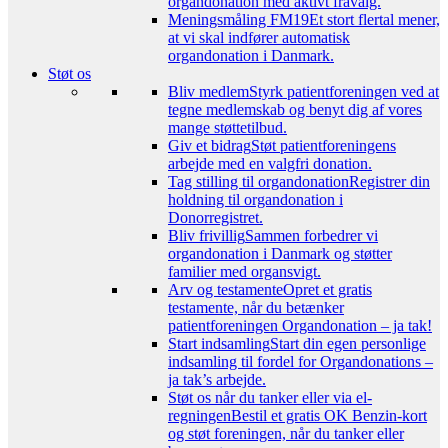
organdonation med aktivt fravalg.
Meningsmåling FM19
Et stort flertal mener,
at vi skal indfører automatisk
organdonation i Danmark.
Støt os
Bliv medlem
Styrk patientforeningen ved at
tegne medlemskab og benyt dig af vores
mange støttetilbud.
Giv et bidrag
Støt patientforeningens
arbejde med en valgfri donation.
Tag stilling til organdonation
Registrer din
holdning til organdonation i
Donorregistret.
Bliv frivillig
Sammen forbedrer vi
organdonation i Danmark og støtter
familier med organsvigt.
Arv og testamente
Opret et gratis
testamente, når du betænker
patientforeningen Organdonation – ja tak!
Start indsamling
Start din egen personlige
indsamling til fordel for Organdonations –
ja tak’s arbejde.
Støt os når du tanker eller via el-
regningen
Bestil et gratis OK Benzin-kort
og støt foreningen, når du tanker eller