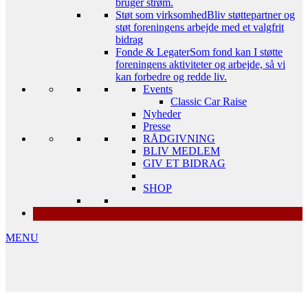
bruger strøm.
Støt som virksomhed
Bliv støttepartner og
støt foreningens arbejde med et valgfrit
bidrag
Fonde & Legater
Som fond kan I støtte
foreningens aktiviteter og arbejde, så vi
kan forbedre og redde liv.
Events
Classic Car Raise
Nyheder
Presse
RÅDGIVNING
BLIV MEDLEM
GIV ET BIDRAG
SHOP
MENU