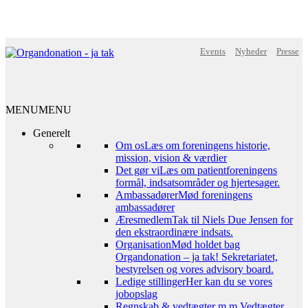
Events
Nyheder
Presse
MENU
MENU
Generelt
Om os
Læs om foreningens historie,
mission, vision & værdier
Det gør vi
Læs om patientforeningens
formål, indsatsområder og hjertesager.
Ambassadører
Mød foreningens
ambassadører
Æresmedlem
Tak til Niels Due Jensen for
den ekstraordinære indsats.
Organisation
Mød holdet bag
Organdonation – ja tak! Sekretariatet,
bestyrelsen og vores advisory board.
Ledige stillinger
Her kan du se vores
jobopslag
Regnskab & vedtægter m.m.
Vedtægter,