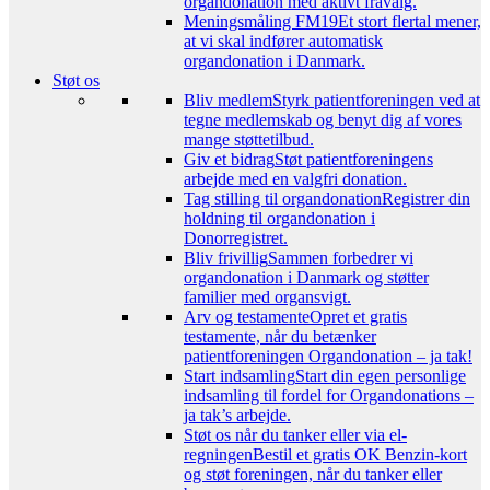
organdonation med aktivt fravalg.
Meningsmåling FM19
Et stort flertal mener,
at vi skal indfører automatisk
organdonation i Danmark.
Støt os
Bliv medlem
Styrk patientforeningen ved at
tegne medlemskab og benyt dig af vores
mange støttetilbud.
Giv et bidrag
Støt patientforeningens
arbejde med en valgfri donation.
Tag stilling til organdonation
Registrer din
holdning til organdonation i
Donorregistret.
Bliv frivillig
Sammen forbedrer vi
organdonation i Danmark og støtter
familier med organsvigt.
Arv og testamente
Opret et gratis
testamente, når du betænker
patientforeningen Organdonation – ja tak!
Start indsamling
Start din egen personlige
indsamling til fordel for Organdonations –
ja tak’s arbejde.
Støt os når du tanker eller via el-
regningen
Bestil et gratis OK Benzin-kort
og støt foreningen, når du tanker eller