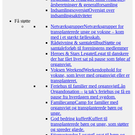
årsberetninger & generalforsamling
Indsamlingsoversigt
Oversigt over
indsamlingsaktiviteter
Få støtte
Netværksgrupper
Netværksgrupper for
transplanterede unge og voksne – kom
med i et stærkt fællesskab.
Rådgivning & samtaletilbud
Støtte og
samtaleforløb til foreningens medlemmer
Heroes & Stars Legatet
Legat til danskere
der har fået livet sat på pause som følge af
organsvigt.
Voksen Weekend
Weekendophold for
voksne, som lever med organsvigt eller er
transplanteret.
Feriehus til familier med organsvigt
Lån
Organdonation – ja tak’s feriehus og få en
pause fra hverdagen med sygdom.
Familiecamp
Camp for familier med
organsvigt og transplanterede børn og
unge.
God bedring kuffert
Kuffert til
transplanterede børn og unge, som støtter
og spreder glæde.
Stjernestunder Legatet
Legat til børn og