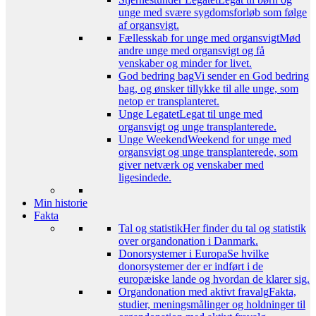
unge med svære sygdomsforløb som følge
af organsvigt.
Fællesskab for unge med organsvigt
Mød
andre unge med organsvigt og få
venskaber og minder for livet.
God bedring bag
Vi sender en God bedring
bag, og ønsker tillykke til alle unge, som
netop er transplanteret.
Unge Legatet
Legat til unge med
organsvigt og unge transplanterede.
Unge Weekend
Weekend for unge med
organsvigt og unge transplanterede, som
giver netværk og venskaber med
ligesindede.
Min historie
Fakta
Tal og statistik
Her finder du tal og statistik
over organdonation i Danmark.
Donorsystemer i Europa
Se hvilke
donorsystemer der er indført i de
europæiske lande og hvordan de klarer sig.
Organdonation med aktivt fravalg
Fakta,
studier, meningsmålinger og holdninger til