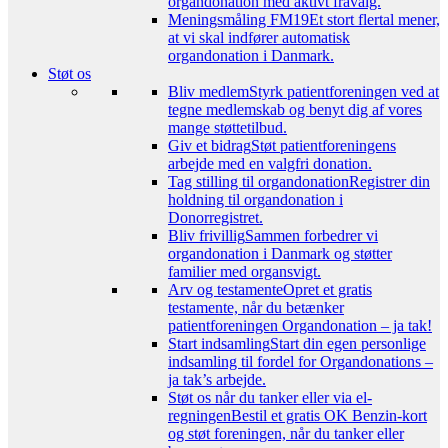
organdonation med aktivt fravalg.
Meningsmåling FM19
Et stort flertal mener,
at vi skal indfører automatisk
organdonation i Danmark.
Støt os
Bliv medlem
Styrk patientforeningen ved at
tegne medlemskab og benyt dig af vores
mange støttetilbud.
Giv et bidrag
Støt patientforeningens
arbejde med en valgfri donation.
Tag stilling til organdonation
Registrer din
holdning til organdonation i
Donorregistret.
Bliv frivillig
Sammen forbedrer vi
organdonation i Danmark og støtter
familier med organsvigt.
Arv og testamente
Opret et gratis
testamente, når du betænker
patientforeningen Organdonation – ja tak!
Start indsamling
Start din egen personlige
indsamling til fordel for Organdonations –
ja tak’s arbejde.
Støt os når du tanker eller via el-
regningen
Bestil et gratis OK Benzin-kort
og støt foreningen, når du tanker eller