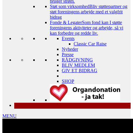
bruger strøm.
Støt som virksomhed
Bliv støttepartner og
støt foreningens arbejde med et valgfrit
bidrag
Fonde & Legater
Som fond kan I støtte
foreningens aktiviteter og arbejde, så vi
kan forbedre og redde liv.
Events
Classic Car Raise
Nyheder
Presse
RÅDGIVNING
BLIV MEDLEM
GIV ET BIDRAG
SHOP
MENU