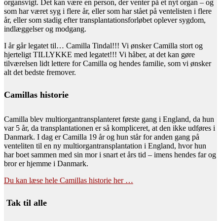
organsvigt. Det kan være en person, der venter på et nyt organ – og
som har været syg i flere år, eller som har stået på ventelisten i flere
år, eller som stadig efter transplantationsforløbet oplever sygdom,
indlæggelser og modgang.
I år går legatet til… Camilla Tindal!!! Vi ønsker Camilla stort og
hjerteligt TILLYKKE med legatet!!! Vi håber, at det kan gøre
tilværelsen lidt lettere for Camilla og hendes familie, som vi ønsker
alt det bedste fremover.
Camillas historie
Camilla blev multiorgantransplanteret første gang i England, da hun
var 5 år, da transplantationen er så kompliceret, at den ikke udføres i
Danmark. I dag er Camilla 19 år og hun står for anden gang på
venteliten til en ny multiorgantransplantation i England, hvor hun
har boet sammen med sin mor i snart et års tid – imens hendes far og
bror er hjemme i Danmark.
Du kan læse hele Camillas historie her …
Tak til alle