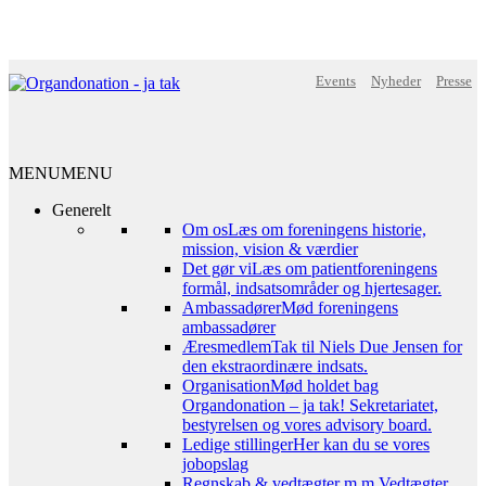
Events
Nyheder
Presse
MENU
MENU
Generelt
Om os
Læs om foreningens historie,
mission, vision & værdier
Det gør vi
Læs om patientforeningens
formål, indsatsområder og hjertesager.
Ambassadører
Mød foreningens
ambassadører
Æresmedlem
Tak til Niels Due Jensen for
den ekstraordinære indsats.
Organisation
Mød holdet bag
Organdonation – ja tak! Sekretariatet,
bestyrelsen og vores advisory board.
Ledige stillinger
Her kan du se vores
jobopslag
Regnskab & vedtægter m.m.
Vedtægter,