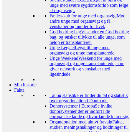
unge med svære sygdomsforløb som følge
af organsvigt.
Fællesskab for unge med organsvigt
Mød
andre unge med organsvigt og få
venskaber og minder for livet.
God bedring bag
Vi sender en God bedring
bag, og ønsker tillykke til alle unge, som
netop er transplanteret.
Unge Legatet
Legat til unge med
organsvigt og unge transplanterede.
Unge Weekend
Weekend for unge med
organsvigt og unge transplanterede, som
giver netværk og venskaber med
ligesindede.
Min historie
Fakta
Tal og statistik
Her finder du tal og statistik
over organdonation i Danmark.
Donorsystemer i Europa
Se hvilke
donorsystemer der er indført i de
europæiske lande og hvordan de klarer sig.
Organdonation med aktivt fravalg
Fakta,
studier, meningsmålinger og holdninger til