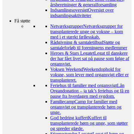
årsberetninger & generalforsamling
Indsamlingsoversigt
Oversigt over
indsamlingsaktiviteter
Få støtte
Netværksgrupper
Netværksgrupper for
transplanterede unge og voksne – kom
med i et stærkt fællesskab.
Rådgivning & samtaletilbud
Støtte og
samtaleforløb til foreningens medlemmer
Heroes & Stars Legatet
Legat til danskere
der har fået livet sat på pause som følge af
organsvigt.
Voksen Weekend
Weekendophold for
voksne, som lever med organsvigt eller er
transplanteret.
Feriehus til familier med organsvigt
Lån
Organdonation – ja tak’s feriehus og få en
pause fra hverdagen med sygdom.
Familiecamp
Camp for familier med
organsvigt og transplanterede børn og
unge.
God bedring kuffert
Kuffert til
transplanterede børn og unge, som støtter
og spreder glæde.
Stjernestunder Legatet
Legat til børn og