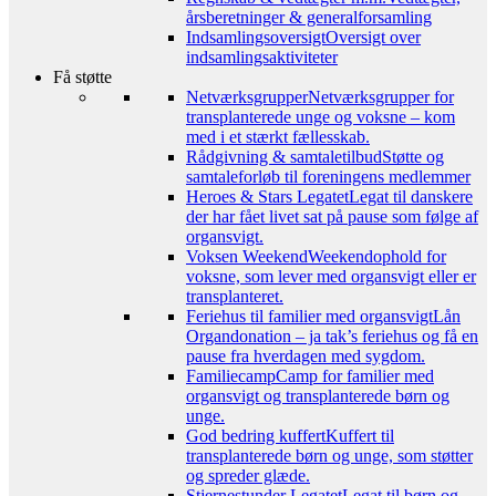
årsberetninger & generalforsamling
Indsamlingsoversigt
Oversigt over
indsamlingsaktiviteter
Få støtte
Netværksgrupper
Netværksgrupper for
transplanterede unge og voksne – kom
med i et stærkt fællesskab.
Rådgivning & samtaletilbud
Støtte og
samtaleforløb til foreningens medlemmer
Heroes & Stars Legatet
Legat til danskere
der har fået livet sat på pause som følge af
organsvigt.
Voksen Weekend
Weekendophold for
voksne, som lever med organsvigt eller er
transplanteret.
Feriehus til familier med organsvigt
Lån
Organdonation – ja tak’s feriehus og få en
pause fra hverdagen med sygdom.
Familiecamp
Camp for familier med
organsvigt og transplanterede børn og
unge.
God bedring kuffert
Kuffert til
transplanterede børn og unge, som støtter
og spreder glæde.
Stjernestunder Legatet
Legat til børn og