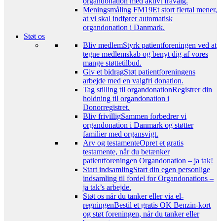
organdonation med aktivt fravalg.
Meningsmåling FM19
Et stort flertal mener,
at vi skal indfører automatisk
organdonation i Danmark.
Støt os
Bliv medlem
Styrk patientforeningen ved at
tegne medlemskab og benyt dig af vores
mange støttetilbud.
Giv et bidrag
Støt patientforeningens
arbejde med en valgfri donation.
Tag stilling til organdonation
Registrer din
holdning til organdonation i
Donorregistret.
Bliv frivillig
Sammen forbedrer vi
organdonation i Danmark og støtter
familier med organsvigt.
Arv og testamente
Opret et gratis
testamente, når du betænker
patientforeningen Organdonation – ja tak!
Start indsamling
Start din egen personlige
indsamling til fordel for Organdonations –
ja tak’s arbejde.
Støt os når du tanker eller via el-
regningen
Bestil et gratis OK Benzin-kort
og støt foreningen, når du tanker eller