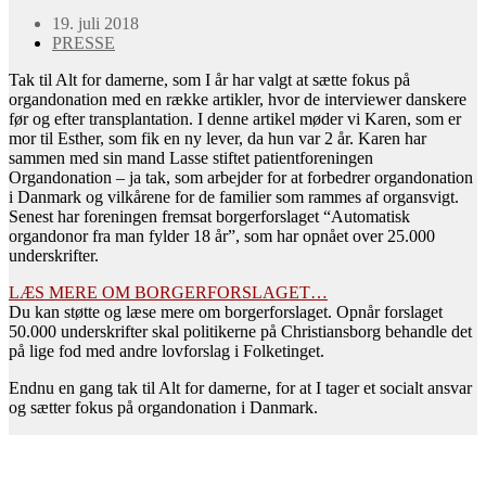
19. juli 2018
PRESSE
Tak til Alt for damerne, som I år har valgt at sætte fokus på
organdonation med en række artikler, hvor de interviewer danskere
før og efter transplantation. I denne artikel møder vi Karen, som er
mor til Esther, som fik en ny lever, da hun var 2 år. Karen har
sammen med sin mand Lasse stiftet patientforeningen
Organdonation – ja tak, som arbejder for at forbedrer organdonation
i Danmark og vilkårene for de familier som rammes af organsvigt.
Senest har foreningen fremsat borgerforslaget “Automatisk
organdonor fra man fylder 18 år”, som har opnået over 25.000
underskrifter.
LÆS MERE OM BORGERFORSLAGET…
Du kan støtte og læse mere om borgerforslaget. Opnår forslaget
50.000 underskrifter skal politikerne på Christiansborg behandle det
på lige fod med andre lovforslag i Folketinget.
Endnu en gang tak til Alt for damerne, for at I tager et socialt ansvar
og sætter fokus på organdonation i Danmark.