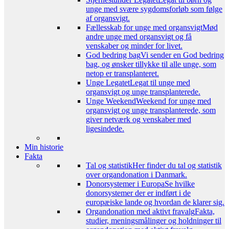
unge med svære sygdomsforløb som følge
af organsvigt.
Fællesskab for unge med organsvigt
Mød
andre unge med organsvigt og få
venskaber og minder for livet.
God bedring bag
Vi sender en God bedring
bag, og ønsker tillykke til alle unge, som
netop er transplanteret.
Unge Legatet
Legat til unge med
organsvigt og unge transplanterede.
Unge Weekend
Weekend for unge med
organsvigt og unge transplanterede, som
giver netværk og venskaber med
ligesindede.
Min historie
Fakta
Tal og statistik
Her finder du tal og statistik
over organdonation i Danmark.
Donorsystemer i Europa
Se hvilke
donorsystemer der er indført i de
europæiske lande og hvordan de klarer sig.
Organdonation med aktivt fravalg
Fakta,
studier, meningsmålinger og holdninger til