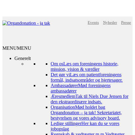
Events
Nyheder
Presse
MENU
MENU
Generelt
Om os
Læs om foreningens historie,
mission, vision & værdier
Det gør vi
Læs om patientforeningens
formål, indsatsområder og hjertesager.
Ambassadører
Mød foreningens
ambassadører
Æresmedlem
Tak til Niels Due Jensen for
den ekstraordinære indsats.
Organisation
Mød holdet bag
Organdonation – ja tak! Sekretariatet,
bestyrelsen og vores advisory board.
Ledige stillinger
Her kan du se vores
jobopslag
Regnskab & vedtægter m.m.
Vedtægter,