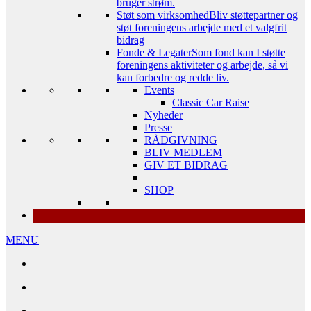
bruger strøm.
Støt som virksomhed
Bliv støttepartner og
støt foreningens arbejde med et valgfrit
bidrag
Fonde & Legater
Som fond kan I støtte
foreningens aktiviteter og arbejde, så vi
kan forbedre og redde liv.
Events
Classic Car Raise
Nyheder
Presse
RÅDGIVNING
BLIV MEDLEM
GIV ET BIDRAG
SHOP
MENU