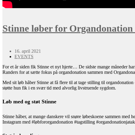
Stinne løber for Organdonation 
16. april 2021
EVENTS
For et år siden fik Stinne et nyt hjerte… De sidste mange måneder har
Randers for at sætte fokus på organdonation sammen med Organdonati
Med sit løb håber Stinne at få flere til at tage stilling til organdonat
støtte hun fik i en svær tid med alvorlig livstruende sygdom.
Løb med og støt Stinne
Stinne håber, at mange danskere vil snøre løbeskoene sammen med hend
Instagram med #løbfororgandonation #tagstilling #organdonationjatak