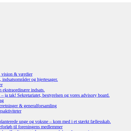
, vision & værdier
 indsatsområder og hjertesager.
er
n ekstraordinære indsats.
ja tak! Sekretariatet, bestyrelsen og vores advisory board.
ag
eretninger & generalforsamling
saktiviteter
lanterede unge og voksne – kom med i et stærkt fællesskab.
leforløb til foreningens medlemmer