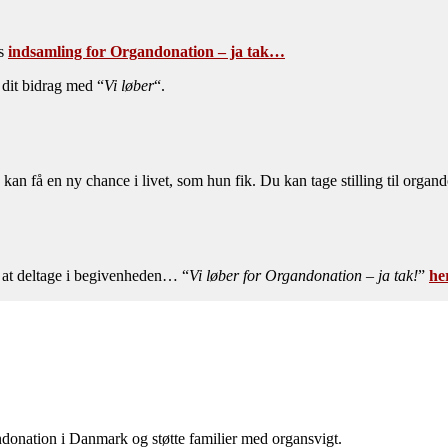
es
indsamling for Organdonation – ja tak…
dit bidrag med “
Vi løber
“.
dre kan få en ny chance i livet, som hun fik. Du kan tage stilling til org
 at deltage i begivenheden… “
Vi løber for Organdonation – ja tak!
”
he
donation i Danmark og støtte familier med organsvigt.