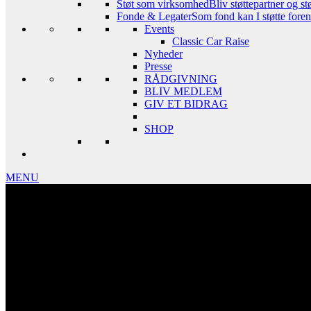
Støt som virksomhed
Bliv støttepartner og st
Fonde & Legater
Som fond kan I støtte foreni
Events
Classic Car Raise
Nyheder
Presse
RÅDGIVNING
BLIV MEDLEM
GIV ET BIDRAG
SHOP
MENU