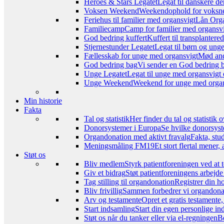
Heroes & Stars Legatet
Legat til danskere de
Voksen Weekend
Weekendophold for voksne, 
Feriehus til familier med organsvigt
Lån Orga
Familiecamp
Camp for familier med organsvi
God bedring kuffert
Kuffert til transplanter
Stjernestunder Legatet
Legat til børn og ung
Fællesskab for unge med organsvigt
Mød and
God bedring bag
Vi sender en God bedring ba
Unge Legatet
Legat til unge med organsvigt 
Unge Weekend
Weekend for unge med organs
Min historie
Fakta
Tal og statistik
Her finder du tal og statistik
Donorsystemer i Europa
Se hvilke donorsyst
Organdonation med aktivt fravalg
Fakta, stu
Meningsmåling FM19
Et stort flertal mener
Støt os
Bliv medlem
Styrk patientforeningen ved at 
Giv et bidrag
Støt patientforeningens arbejde
Tag stilling til organdonation
Registrer din h
Bliv frivillig
Sammen forbedrer vi organdonat
Arv og testamente
Opret et gratis testamente
Start indsamling
Start din egen personlige ind
Støt os når du tanker eller via el-regningen
Be