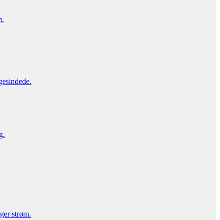
m.
gesindede.
g.
uger strøm.