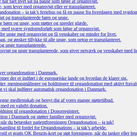
r har fået livet sat på pause som følge af organsvigt.
som lever med organsvigt eller er transplanteret.
ndonation – ja tak’s feriehus og få en pause fra hverdagen med sygdo
gt og transplanterede børn og unge.
ede børn og unge, som støtter og spreder glæde.
e med svære sygdomsforløb som følge af organsvigt.
re unge med organsvigt og få venskaber og minder for livet.
g, og ønsker tillykke til alle unge, som netop er transplanteret.
og unge transplanterede.
vigt og unge transplanterede, som giver netværk og venskaber med li
 over organdonation i Danmark.
emer der er indført i de europæiske lande og hvordan de klarer sig.
dier, meningsmålinger og holdninger til organdonation med aktivt fraval
, at vi skal indfører automatisk organdonation i Danmark.
tegne medlemskab og benyt dig af vores mange støttetilbud.
 med en valgfri donation.
oldning til organdonation i Donorregistret.
ion i Danmark og støtter familier med organsvigt.
, når du betænker patientforeningen Organdonation – ja tak!
samling til fordel for Organdonations – ja tak’s arbejde.
stil et gratis OK Benzin-kort og støt foreningen, når du tanker eller br