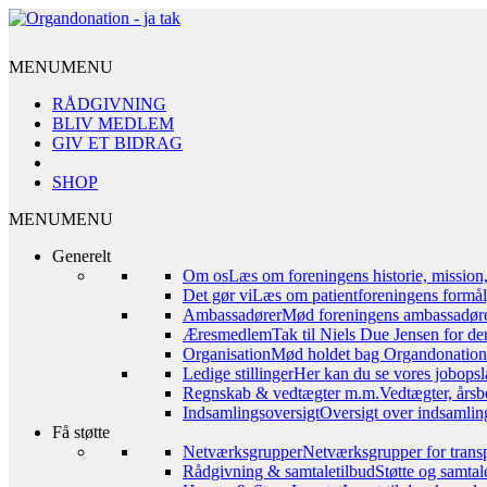
MENU
MENU
RÅDGIVNING
BLIV MEDLEM
GIV ET BIDRAG
SHOP
MENU
MENU
Generelt
Om os
Læs om foreningens historie, mission
Det gør vi
Læs om patientforeningens formål,
Ambassadører
Mød foreningens ambassadør
Æresmedlem
Tak til Niels Due Jensen for de
Organisation
Mød holdet bag Organdonation – 
Ledige stillinger
Her kan du se vores jobopsl
Regnskab & vedtægter m.m.
Vedtægter, årsb
Indsamlingsoversigt
Oversigt over indsamling
Få støtte
Netværksgrupper
Netværksgrupper for transp
Rådgivning & samtaletilbud
Støtte og samta