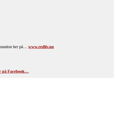
andonation her på…
www.redliv.nu
r på Facebook…