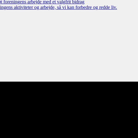
øt foreningens arbejde med et valgfrit bidrag
ngens aktiviteter og arbejde, så vi kan forbedre og redde liv.