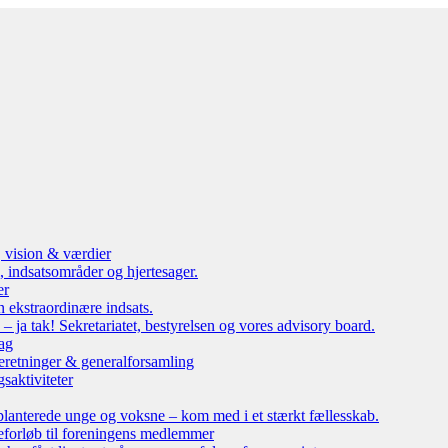
, vision & værdier
 indsatsområder og hjertesager.
er
n ekstraordinære indsats.
ja tak! Sekretariatet, bestyrelsen og vores advisory board.
ag
eretninger & generalforsamling
saktiviteter
lanterede unge og voksne – kom med i et stærkt fællesskab.
leforløb til foreningens medlemmer