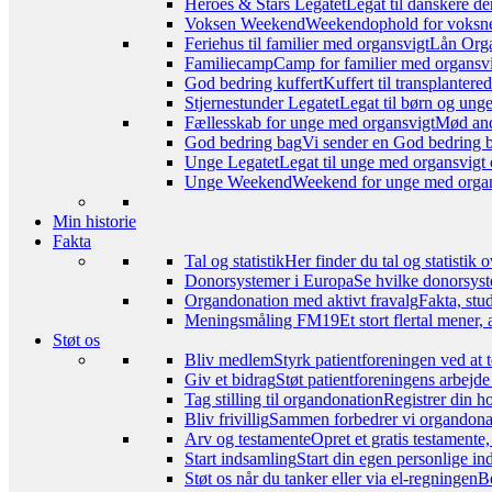
Heroes & Stars Legatet
Legat til danskere de
Voksen Weekend
Weekendophold for voksne, 
Feriehus til familier med organsvigt
Lån Orga
Familiecamp
Camp for familier med organsvi
God bedring kuffert
Kuffert til transplanter
Stjernestunder Legatet
Legat til børn og ung
Fællesskab for unge med organsvigt
Mød and
God bedring bag
Vi sender en God bedring ba
Unge Legatet
Legat til unge med organsvigt 
Unge Weekend
Weekend for unge med organs
Min historie
Fakta
Tal og statistik
Her finder du tal og statistik
Donorsystemer i Europa
Se hvilke donorsyst
Organdonation med aktivt fravalg
Fakta, stu
Meningsmåling FM19
Et stort flertal mener
Støt os
Bliv medlem
Styrk patientforeningen ved at 
Giv et bidrag
Støt patientforeningens arbejde
Tag stilling til organdonation
Registrer din h
Bliv frivillig
Sammen forbedrer vi organdonat
Arv og testamente
Opret et gratis testamente
Start indsamling
Start din egen personlige ind
Støt os når du tanker eller via el-regningen
Be