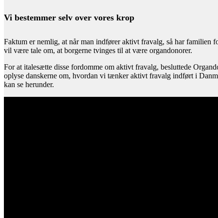
Vi bestemmer selv over vores krop
Faktum er nemlig, at når man indfører aktivt fravalg, så har familien fo
vil være tale om, at borgerne tvinges til at være organdonorer.
For at italesætte disse fordomme om aktivt fravalg, besluttede Organ
oplyse danskerne om, hvordan vi tænker aktivt fravalg indført i Da
kan se herunder.