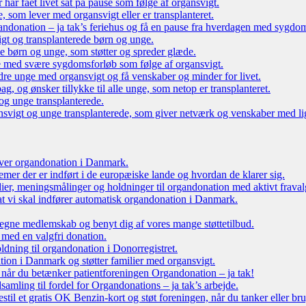
r har fået livet sat på pause som følge af organsvigt.
som lever med organsvigt eller er transplanteret.
ndonation – ja tak’s feriehus og få en pause fra hverdagen med sygdo
gt og transplanterede børn og unge.
ede børn og unge, som støtter og spreder glæde.
e med svære sygdomsforløb som følge af organsvigt.
re unge med organsvigt og få venskaber og minder for livet.
g, og ønsker tillykke til alle unge, som netop er transplanteret.
og unge transplanterede.
vigt og unge transplanterede, som giver netværk og venskaber med li
 over organdonation i Danmark.
emer der er indført i de europæiske lande og hvordan de klarer sig.
dier, meningsmålinger og holdninger til organdonation med aktivt fraval
, at vi skal indfører automatisk organdonation i Danmark.
tegne medlemskab og benyt dig af vores mange støttetilbud.
 med en valgfri donation.
oldning til organdonation i Donorregistret.
ion i Danmark og støtter familier med organsvigt.
, når du betænker patientforeningen Organdonation – ja tak!
samling til fordel for Organdonations – ja tak’s arbejde.
stil et gratis OK Benzin-kort og støt foreningen, når du tanker eller br