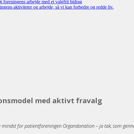
øt foreningens arbejde med et valgfrit bidrag
ngens aktiviteter og arbejde, så vi kan forbedre og redde liv.
onsmodel med aktivt fravalg
 mindst for patientforeningen Organdonation – ja tak, som gennem