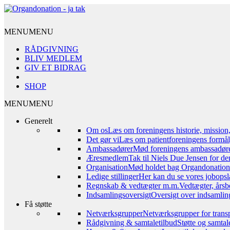
MENU
MENU
RÅDGIVNING
BLIV MEDLEM
GIV ET BIDRAG
SHOP
MENU
MENU
Generelt
Om os
Læs om foreningens historie, mission
Det gør vi
Læs om patientforeningens formål,
Ambassadører
Mød foreningens ambassadør
Æresmedlem
Tak til Niels Due Jensen for de
Organisation
Mød holdet bag Organdonation – 
Ledige stillinger
Her kan du se vores jobopsl
Regnskab & vedtægter m.m.
Vedtægter, årsb
Indsamlingsoversigt
Oversigt over indsamling
Få støtte
Netværksgrupper
Netværksgrupper for transp
Rådgivning & samtaletilbud
Støtte og samta