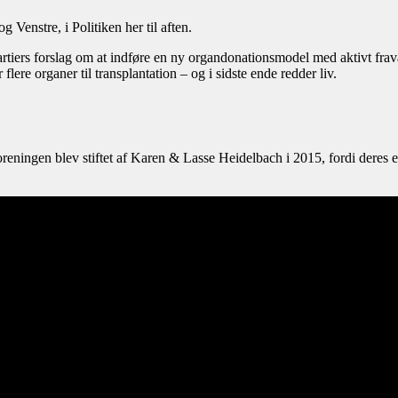
 Venstre, i Politiken her til aften.
spartiers forslag om at indføre en ny organdonationsmodel med aktivt fr
er flere organer til transplantation – og i sidste ende redder liv.
ningen blev stiftet af Karen & Lasse Heidelbach i 2015, fordi deres egen