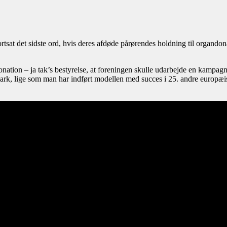
rtsat det sidste ord, hvis deres afdøde pårørendes holdning til organdona
donation – ja tak’s bestyrelse, at foreningen skulle udarbejde en kampa
nmark, lige som man har indført modellen med succes i 25. andre europ