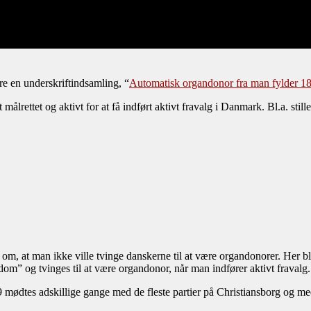
dre en underskriftindsamling, “
Automatisk organdonor fra man fylder 18
 målrettet og aktivt for at få indført aktivt fravalg i Danmark. Bl.a. still
m, at man ikke ville tvinge danskerne til at være organdonorer. Her ble
om” og tvinges til at være organdonor, når man indfører aktivt fravalg.
 mødtes adskillige gange med de fleste partier på Christiansborg og med 