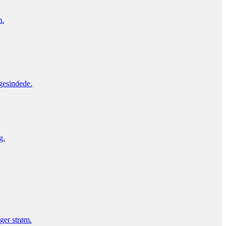
m.
gesindede.
g.
uger strøm.