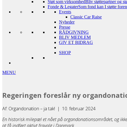
Støt som virksomhed
Bliv støttepartner og st
Fonde & Legater
Som fond kan I støtte foreni
Events
Classic Car Raise
Nyheder
Presse
RÅDGIVNING
BLIV MEDLEM
GIV ET BIDRAG
SHOP
MENU
Regeringen foreslår ny organdonati
Af: Organdonation – ja tak! | 10. februar 2024
En historisk milepæl et nået på organdonationsområdet, og ikke
at få indført aktivt fravalg i Danmark.