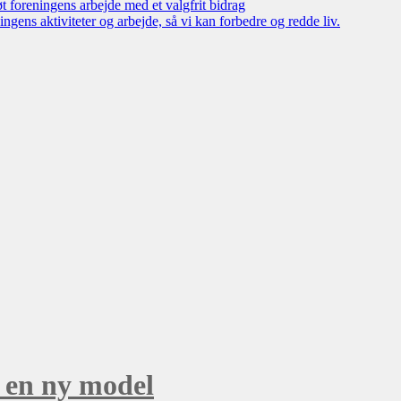
øt foreningens arbejde med et valgfrit bidrag
ngens aktiviteter og arbejde, så vi kan forbedre og redde liv.
 en ny model