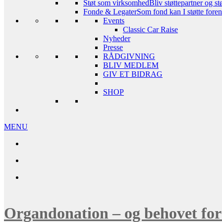
Støt som virksomhed
Bliv støttepartner og st
Fonde & Legater
Som fond kan I støtte foreni
Events
Classic Car Raise
Nyheder
Presse
RÅDGIVNING
BLIV MEDLEM
GIV ET BIDRAG
SHOP
MENU
Organdonation – og behovet for