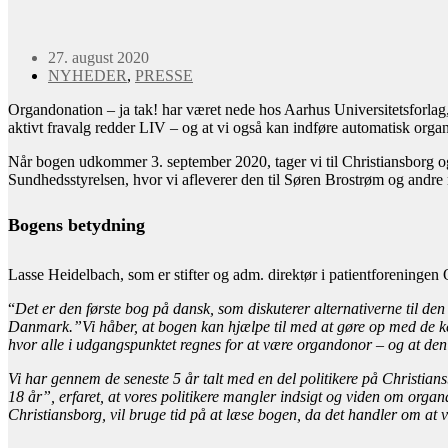
27. august 2020
NYHEDER
,
PRESSE
Organdonation – ja tak! har været nede hos Aarhus Universitetsforla
aktivt fravalg redder LIV – og at vi også kan indføre automatisk orga
Når bogen udkommer 3. september 2020, tager vi til Christiansborg og af
Sundhedsstyrelsen, hvor vi afleverer den til Søren Brostrøm og andre
Bogens betydning
Lasse Heidelbach, som er stifter og adm. direktør i patientforeningen 
“
Det er den første bog på dansk, som diskuterer alternativerne til d
Danmark.”Vi håber, at bogen kan hjælpe til med at gøre op med de k
hvor alle i udgangspunktet regnes for at være organdonor – og at den i
Vi har gennem de seneste 5 år talt med en del politikere på Christia
18 år”, erfaret, at vores politikere mangler indsigt og viden om orga
Christiansborg, vil bruge tid på at læse bogen, da det handler om at 