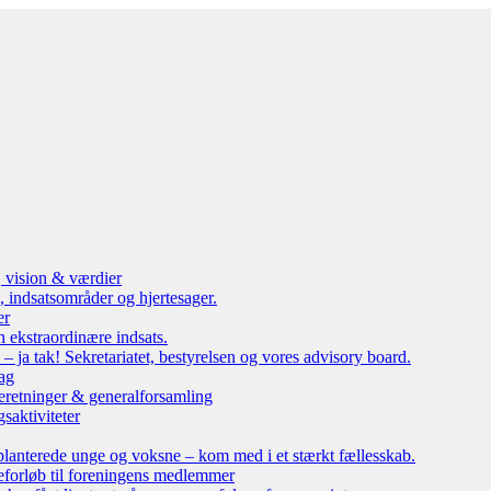
, vision & værdier
 indsatsområder og hjertesager.
er
n ekstraordinære indsats.
ja tak! Sekretariatet, bestyrelsen og vores advisory board.
ag
eretninger & generalforsamling
saktiviteter
lanterede unge og voksne – kom med i et stærkt fællesskab.
leforløb til foreningens medlemmer