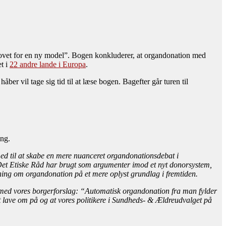
hovet for en ny model”. Bogen konkluderer, at organdonation med
et i
22 andre lande i Europa
.
er vil tage sig tid til at læse bogen. Bagefter går turen til
ing.
med til at skabe en mere nuanceret organdonationsdebat i
Det Etiske Råd har brugt som argumenter imod et nyt donorsystem,
utning om organdonation på et mere oplyst grundlag i fremtiden.
se med vores borgerforslag: “Automatisk organdonation fra man fylder
at lave om på og at vores politikere i Sundheds- & Ældreudvalget på