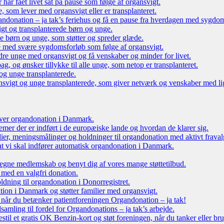
r har fået livet sat på pause som følge af organsvigt.
som lever med organsvigt eller er transplanteret.
ndonation – ja tak’s feriehus og få en pause fra hverdagen med sygdo
gt og transplanterede børn og unge.
ede børn og unge, som støtter og spreder glæde.
e med svære sygdomsforløb som følge af organsvigt.
re unge med organsvigt og få venskaber og minder for livet.
g, og ønsker tillykke til alle unge, som netop er transplanteret.
og unge transplanterede.
vigt og unge transplanterede, som giver netværk og venskaber med li
 over organdonation i Danmark.
emer der er indført i de europæiske lande og hvordan de klarer sig.
dier, meningsmålinger og holdninger til organdonation med aktivt fraval
, at vi skal indfører automatisk organdonation i Danmark.
tegne medlemskab og benyt dig af vores mange støttetilbud.
 med en valgfri donation.
oldning til organdonation i Donorregistret.
ion i Danmark og støtter familier med organsvigt.
, når du betænker patientforeningen Organdonation – ja tak!
samling til fordel for Organdonations – ja tak’s arbejde.
stil et gratis OK Benzin-kort og støt foreningen, når du tanker eller br