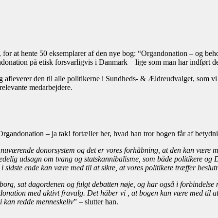
g, for at hente 50 eksemplarer af den nye bog: “Organdonation – og be
ndonation på etisk forsvarligvis i Danmark – lige som man har indført d
leverer den til alle politikerne i Sundheds- & Ældreudvalget, som vi håb
 relevante medarbejdere.
Organdonation – ja tak! fortæller her, hvad han tror bogen får af betydn
en nuværende donorsystem og det er vores forhåbning, at den kan være 
edelig udsagn om tvang og statskannibalisme, som både politikere og 
 sidste ende kan være med til at sikre, at vores politikere træffer besl
nsborg, sat dagordenen og fulgt debatten nøje, og har også i forbindel
ndonation med aktivt fravalg. Det håber vi , at bogen kan være med til 
vi kan redde menneskeliv
” – slutter han.