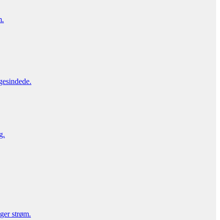
m.
gesindede.
g.
uger strøm.