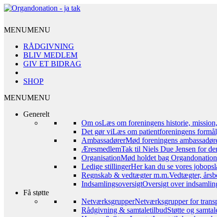
MENU
MENU
RÅDGIVNING
BLIV MEDLEM
GIV ET BIDRAG
SHOP
MENU
MENU
Generelt
Om os
Læs om foreningens historie, mission
Det gør vi
Læs om patientforeningens formål,
Ambassadører
Mød foreningens ambassadør
Æresmedlem
Tak til Niels Due Jensen for de
Organisation
Mød holdet bag Organdonation – 
Ledige stillinger
Her kan du se vores jobopsl
Regnskab & vedtægter m.m.
Vedtægter, årsb
Indsamlingsoversigt
Oversigt over indsamling
Få støtte
Netværksgrupper
Netværksgrupper for transp
Rådgivning & samtaletilbud
Støtte og samta