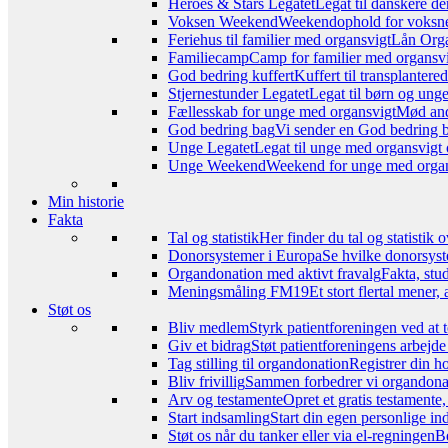
Heroes & Stars Legatet
Legat til danskere de
Voksen Weekend
Weekendophold for voksne, 
Feriehus til familier med organsvigt
Lån Orga
Familiecamp
Camp for familier med organsvi
God bedring kuffert
Kuffert til transplanter
Stjernestunder Legatet
Legat til børn og ung
Fællesskab for unge med organsvigt
Mød and
God bedring bag
Vi sender en God bedring ba
Unge Legatet
Legat til unge med organsvigt 
Unge Weekend
Weekend for unge med organs
Min historie
Fakta
Tal og statistik
Her finder du tal og statistik
Donorsystemer i Europa
Se hvilke donorsyst
Organdonation med aktivt fravalg
Fakta, stu
Meningsmåling FM19
Et stort flertal mener
Støt os
Bliv medlem
Styrk patientforeningen ved at 
Giv et bidrag
Støt patientforeningens arbejde
Tag stilling til organdonation
Registrer din h
Bliv frivillig
Sammen forbedrer vi organdonat
Arv og testamente
Opret et gratis testamente
Start indsamling
Start din egen personlige ind
Støt os når du tanker eller via el-regningen
Be