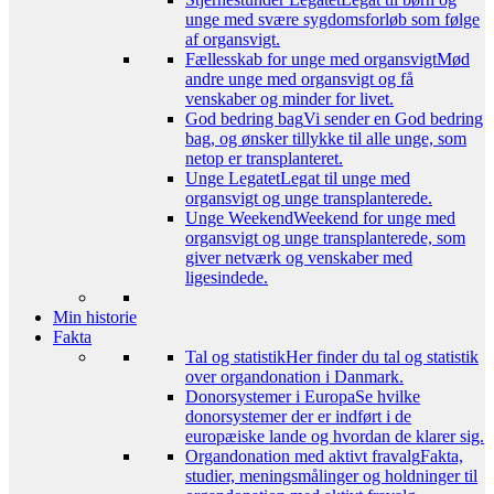
unge med svære sygdomsforløb som følge
af organsvigt.
Fællesskab for unge med organsvigt
Mød
andre unge med organsvigt og få
venskaber og minder for livet.
God bedring bag
Vi sender en God bedring
bag, og ønsker tillykke til alle unge, som
netop er transplanteret.
Unge Legatet
Legat til unge med
organsvigt og unge transplanterede.
Unge Weekend
Weekend for unge med
organsvigt og unge transplanterede, som
giver netværk og venskaber med
ligesindede.
Min historie
Fakta
Tal og statistik
Her finder du tal og statistik
over organdonation i Danmark.
Donorsystemer i Europa
Se hvilke
donorsystemer der er indført i de
europæiske lande og hvordan de klarer sig.
Organdonation med aktivt fravalg
Fakta,
studier, meningsmålinger og holdninger til