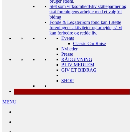
bruger strøm.
Støt som virksomhed
Bliv støttepartner og
støt foreningens arbejde med et valgfrit
bidrag
Fonde & Legater
Som fond kan I støtte
foreningens aktiviteter og arbejde, så vi
kan forbedre og redde liv.
Events
Classic Car Raise
Nyheder
Presse
RÅDGIVNING
BLIV MEDLEM
GIV ET BIDRAG
SHOP
MENU