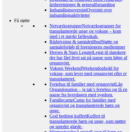
årsberetninger & generalforsamling
Indsamlingsoversigt
Oversigt over
indsamlingsaktiviteter
Få støtte
Netværksgrupper
Netværksgrupper for
transplanterede unge og voksne – kom
med i et stærkt fællesskab.
Rådgivning & samtaletilbud
Støtte og
samtaleforløb til foreningens medlemmer
Heroes & Stars Legatet
Legat til danskere
der har fået livet sat på pause som følge af
organsvigt.
Voksen Weekend
Weekendophold for
voksne, som lever med organsvigt eller er
transplanteret.
Feriehus til familier med organsvigt
Lån
Organdonation – ja tak’s feriehus og få en
pause fra hverdagen med sygdom.
Familiecamp
Camp for familier med
organsvigt og transplanterede børn og
unge.
God bedring kuffert
Kuffert til
transplanterede børn og unge, som støtter
og spreder glæde.
Stjernestunder Legatet
Legat til børn og