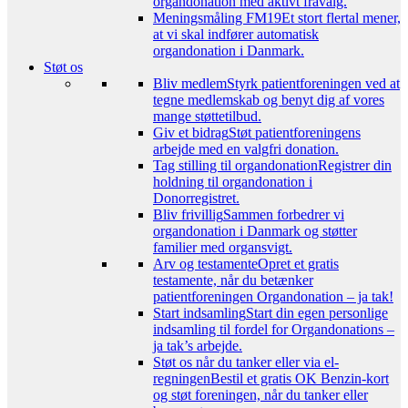
organdonation med aktivt fravalg.
Meningsmåling FM19
Et stort flertal mener,
at vi skal indfører automatisk
organdonation i Danmark.
Støt os
Bliv medlem
Styrk patientforeningen ved at
tegne medlemskab og benyt dig af vores
mange støttetilbud.
Giv et bidrag
Støt patientforeningens
arbejde med en valgfri donation.
Tag stilling til organdonation
Registrer din
holdning til organdonation i
Donorregistret.
Bliv frivillig
Sammen forbedrer vi
organdonation i Danmark og støtter
familier med organsvigt.
Arv og testamente
Opret et gratis
testamente, når du betænker
patientforeningen Organdonation – ja tak!
Start indsamling
Start din egen personlige
indsamling til fordel for Organdonations –
ja tak’s arbejde.
Støt os når du tanker eller via el-
regningen
Bestil et gratis OK Benzin-kort
og støt foreningen, når du tanker eller