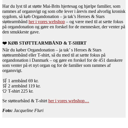
Har du lyst til at støtte Mai-Brits hjertesag og hjælpe familier, som
rammes af organsvigt og som ofte lever i årevis med alvorlig kronisk
sygdom, så køb Organdonation – ja tak’s Heroes & Stars
støttearmbånd
her i vores webshop
– og være med til at sætte fokus
på organdonation og gøre en forskel for de mennesker, der venter på
den smukkeste gave.
❤️
KØB STØTTEARMBÅND & T-SHIRT
Når du køber Organdonation – ja tak’ s Heroes & Stars
støttearmbånd eller T-shirt, så du med til at sætte fokus på
organdonation i Danmark – og
gøre en forskel for de 451 danskere
som venter på et nyt organ og for de familier som rammes af
organsvigt.
🛒
1 armbånd 69 kr.
🛒
2 armbånd 119 kr.
👕
T-shirt 225 kr.
Se støttearbånd & T-shirt
her i vores webshop…
Foto:
Jacqueline Fluri