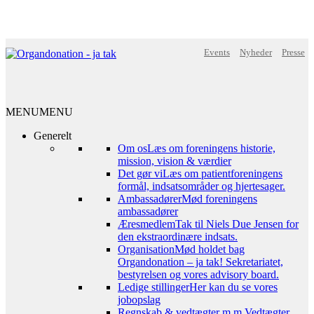
Events
Nyheder
Presse
MENU
MENU
Generelt
Om os
Læs om foreningens historie,
mission, vision & værdier
Det gør vi
Læs om patientforeningens
formål, indsatsområder og hjertesager.
Ambassadører
Mød foreningens
ambassadører
Æresmedlem
Tak til Niels Due Jensen for
den ekstraordinære indsats.
Organisation
Mød holdet bag
Organdonation – ja tak! Sekretariatet,
bestyrelsen og vores advisory board.
Ledige stillinger
Her kan du se vores
jobopslag
Regnskab & vedtægter m.m.
Vedtægter,