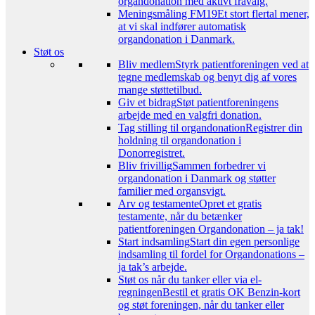
organdonation med aktivt fravalg.
Meningsmåling FM19
Et stort flertal mener,
at vi skal indfører automatisk
organdonation i Danmark.
Støt os
Bliv medlem
Styrk patientforeningen ved at
tegne medlemskab og benyt dig af vores
mange støttetilbud.
Giv et bidrag
Støt patientforeningens
arbejde med en valgfri donation.
Tag stilling til organdonation
Registrer din
holdning til organdonation i
Donorregistret.
Bliv frivillig
Sammen forbedrer vi
organdonation i Danmark og støtter
familier med organsvigt.
Arv og testamente
Opret et gratis
testamente, når du betænker
patientforeningen Organdonation – ja tak!
Start indsamling
Start din egen personlige
indsamling til fordel for Organdonations –
ja tak’s arbejde.
Støt os når du tanker eller via el-
regningen
Bestil et gratis OK Benzin-kort
og støt foreningen, når du tanker eller