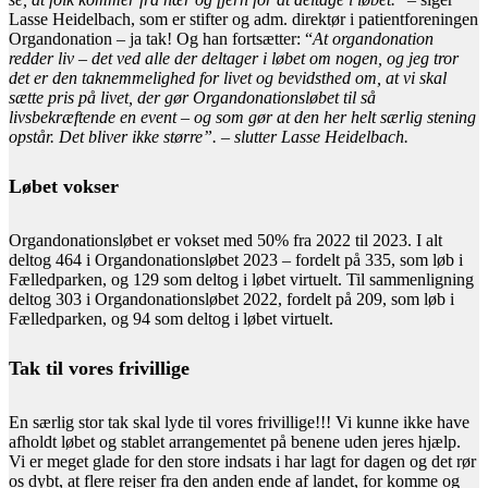
Lasse Heidelbach, som er stifter og adm. direktør i patientforeningen
Organdonation – ja tak! Og han fortsætter: “
At organdonation
redder liv – det ved alle der deltager i løbet om nogen, og jeg tror
det er den taknemmelighed for livet og bevidsthed om, at vi skal
sætte pris på livet, der gør Organdonationsløbet til så
livsbekræftende en event – og som gør at den her helt særlig stening
opstår. Det bliver ikke større”. – slutter Lasse Heidelbach.
Løbet vokser
Organdonationsløbet er vokset med 50% fra 2022 til 2023. I alt
deltog 464 i Organdonationsløbet 2023 – fordelt på 335, som løb i
Fælledparken, og 129 som deltog i løbet virtuelt. Til sammenligning
deltog 303 i Organdonationsløbet 2022, fordelt på 209, som løb i
Fælledparken, og 94 som deltog i løbet virtuelt.
Tak til vores frivillige
En særlig stor tak skal lyde til vores frivillige!!! Vi kunne ikke have
afholdt løbet og stablet arrangementet på benene uden jeres hjælp.
Vi er meget glade for den store indsats i har lagt for dagen og det rør
os dybt, at flere rejser fra den anden ende af landet, for komme og