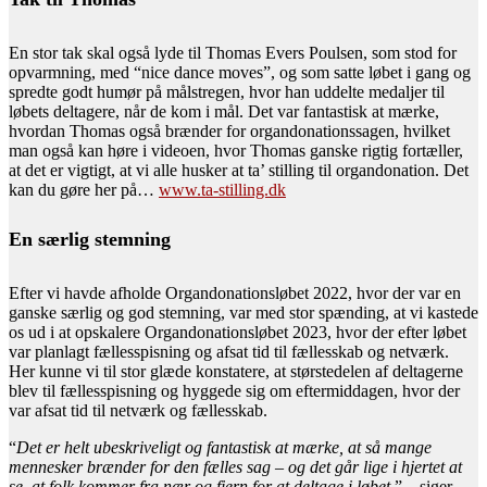
En stor tak skal også lyde til Thomas Evers Poulsen, som stod for
opvarmning, med “nice dance moves”, og som satte løbet i gang og
spredte godt humør på målstregen, hvor han uddelte medaljer til
løbets deltagere, når de kom i mål. Det var fantastisk at mærke,
hvordan Thomas også brænder for organdonationssagen, hvilket
man også kan høre i videoen, hvor Thomas ganske rigtig fortæller,
at det er vigtigt, at vi alle husker at ta’ stilling til organdonation. Det
kan du gøre her på…
www.ta-stilling.dk
En særlig stemning
Efter vi havde afholde Organdonationsløbet 2022, hvor der var en
ganske særlig og god stemning, var med stor spænding, at vi kastede
os ud i at opskalere Organdonationsløbet 2023, hvor der efter løbet
var planlagt fællesspisning og afsat tid til fællesskab og netværk.
Her kunne vi til stor glæde konstatere, at størstedelen af deltagerne
blev til fællesspisning og hyggede sig om eftermiddagen, hvor der
var afsat tid til netværk og fællesskab.
“
Det er helt ubeskriveligt og fantastisk at mærke, at så mange
mennesker brænder for den fælles sag – og det går lige i hjertet at
se, at folk kommer fra nær og fjern for at deltage i løbet.
” – siger