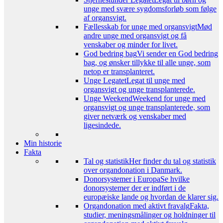
unge med svære sygdomsforløb som følge
af organsvigt.
Fællesskab for unge med organsvigt
Mød
andre unge med organsvigt og få
venskaber og minder for livet.
God bedring bag
Vi sender en God bedring
bag, og ønsker tillykke til alle unge, som
netop er transplanteret.
Unge Legatet
Legat til unge med
organsvigt og unge transplanterede.
Unge Weekend
Weekend for unge med
organsvigt og unge transplanterede, som
giver netværk og venskaber med
ligesindede.
Min historie
Fakta
Tal og statistik
Her finder du tal og statistik
over organdonation i Danmark.
Donorsystemer i Europa
Se hvilke
donorsystemer der er indført i de
europæiske lande og hvordan de klarer sig.
Organdonation med aktivt fravalg
Fakta,
studier, meningsmålinger og holdninger til