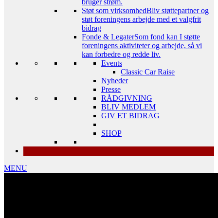
bruger strøm.
Støt som virksomhed
Bliv støttepartner og
støt foreningens arbejde med et valgfrit
bidrag
Fonde & Legater
Som fond kan I støtte
foreningens aktiviteter og arbejde, så vi
kan forbedre og redde liv.
Events
Classic Car Raise
Nyheder
Presse
RÅDGIVNING
BLIV MEDLEM
GIV ET BIDRAG
SHOP
MENU