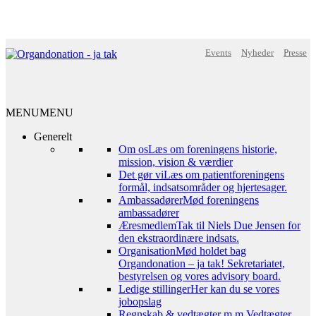
Events
Nyheder
Presse
MENU
MENU
Generelt
Om os
Læs om foreningens historie,
mission, vision & værdier
Det gør vi
Læs om patientforeningens
formål, indsatsområder og hjertesager.
Ambassadører
Mød foreningens
ambassadører
Æresmedlem
Tak til Niels Due Jensen for
den ekstraordinære indsats.
Organisation
Mød holdet bag
Organdonation – ja tak! Sekretariatet,
bestyrelsen og vores advisory board.
Ledige stillinger
Her kan du se vores
jobopslag
Regnskab & vedtægter m.m.
Vedtægter,