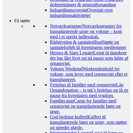
årsberetninger & generalforsamling
Indsamlingsoversigt
Oversigt over
indsamlingsaktiviteter
Få støtte
Netværksgrupper
Netværksgrupper for
transplanterede unge og voksne – kom
med i et stærkt fællesskab.
Rådgivning & samtaletilbud
Støtte og
samtaleforløb til foreningens medlemmer
Heroes & Stars Legatet
Legat til danskere
der har fået livet sat på pause som følge af
organsvigt.
Voksen Weekend
Weekendophold for
voksne, som lever med organsvigt eller er
transplanteret.
Feriehus til familier med organsvigt
Lån
Organdonation – ja tak’s feriehus og få en
pause fra hverdagen med sygdom.
Familiecamp
Camp for familier med
organsvigt og transplanterede børn og
unge.
God bedring kuffert
Kuffert til
transplanterede børn og unge, som støtter
og spreder glæde.
Stjernestunder Legatet
Legat til børn og