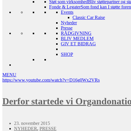
Støt som virksomhed
Bliv støttepartner og st
Fonde & Legater
Som fond kan I støtte foreni
Events
Classic Car Raise
Nyheder
Presse
RÅDGIVNING
BLIV MEDLEM
GIV ET BIDRAG
SHOP
MENU
https://www.youtube.com/watch?v=D16g0Wx2VRs
Derfor startede vi Organdonatio
23. november 2015
NYHEDER
,
PRESSE