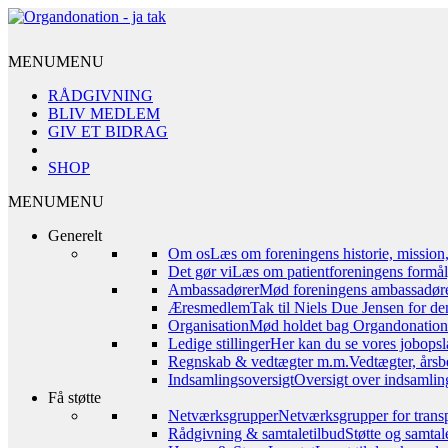
MENU
MENU
RÅDGIVNING
BLIV MEDLEM
GIV ET BIDRAG
SHOP
MENU
MENU
Generelt
Om os
Læs om foreningens historie, mission
Det gør vi
Læs om patientforeningens formål,
Ambassadører
Mød foreningens ambassadør
Æresmedlem
Tak til Niels Due Jensen for de
Organisation
Mød holdet bag Organdonation – 
Ledige stillinger
Her kan du se vores jobopsl
Regnskab & vedtægter m.m.
Vedtægter, årsb
Indsamlingsoversigt
Oversigt over indsamling
Få støtte
Netværksgrupper
Netværksgrupper for transp
Rådgivning & samtaletilbud
Støtte og samta