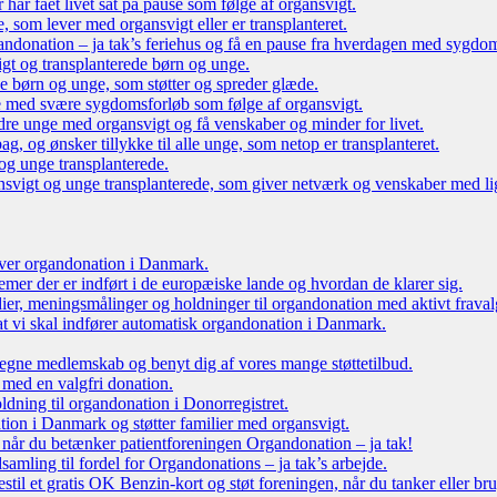
r har fået livet sat på pause som følge af organsvigt.
som lever med organsvigt eller er transplanteret.
ndonation – ja tak’s feriehus og få en pause fra hverdagen med sygdo
gt og transplanterede børn og unge.
ede børn og unge, som støtter og spreder glæde.
e med svære sygdomsforløb som følge af organsvigt.
re unge med organsvigt og få venskaber og minder for livet.
g, og ønsker tillykke til alle unge, som netop er transplanteret.
og unge transplanterede.
vigt og unge transplanterede, som giver netværk og venskaber med li
 over organdonation i Danmark.
emer der er indført i de europæiske lande og hvordan de klarer sig.
dier, meningsmålinger og holdninger til organdonation med aktivt fraval
, at vi skal indfører automatisk organdonation i Danmark.
tegne medlemskab og benyt dig af vores mange støttetilbud.
 med en valgfri donation.
oldning til organdonation i Donorregistret.
ion i Danmark og støtter familier med organsvigt.
, når du betænker patientforeningen Organdonation – ja tak!
samling til fordel for Organdonations – ja tak’s arbejde.
stil et gratis OK Benzin-kort og støt foreningen, når du tanker eller br