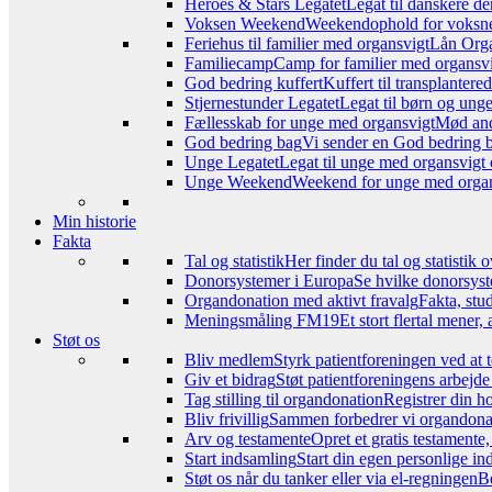
Heroes & Stars Legatet
Legat til danskere de
Voksen Weekend
Weekendophold for voksne, 
Feriehus til familier med organsvigt
Lån Orga
Familiecamp
Camp for familier med organsvi
God bedring kuffert
Kuffert til transplanter
Stjernestunder Legatet
Legat til børn og ung
Fællesskab for unge med organsvigt
Mød and
God bedring bag
Vi sender en God bedring ba
Unge Legatet
Legat til unge med organsvigt 
Unge Weekend
Weekend for unge med organs
Min historie
Fakta
Tal og statistik
Her finder du tal og statistik
Donorsystemer i Europa
Se hvilke donorsyst
Organdonation med aktivt fravalg
Fakta, stu
Meningsmåling FM19
Et stort flertal mener
Støt os
Bliv medlem
Styrk patientforeningen ved at 
Giv et bidrag
Støt patientforeningens arbejde
Tag stilling til organdonation
Registrer din h
Bliv frivillig
Sammen forbedrer vi organdonat
Arv og testamente
Opret et gratis testamente
Start indsamling
Start din egen personlige ind
Støt os når du tanker eller via el-regningen
Be