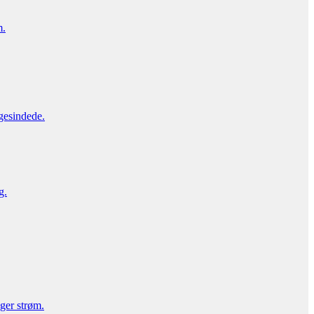
m.
gesindede.
g.
uger strøm.