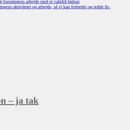
øt foreningens arbejde med et valgfrit bidrag
ngens aktiviteter og arbejde, så vi kan forbedre og redde liv.
n – ja tak