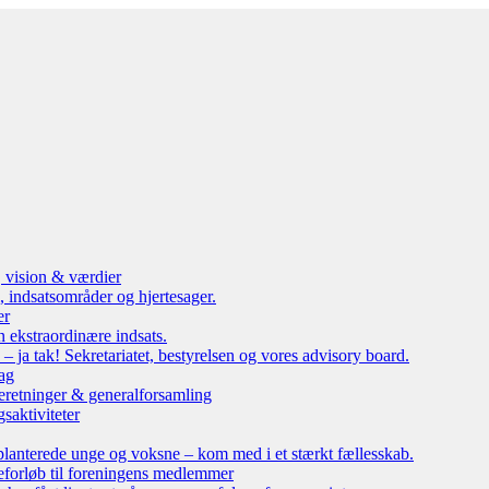
, vision & værdier
 indsatsområder og hjertesager.
er
n ekstraordinære indsats.
ja tak! Sekretariatet, bestyrelsen og vores advisory board.
ag
eretninger & generalforsamling
saktiviteter
lanterede unge og voksne – kom med i et stærkt fællesskab.
leforløb til foreningens medlemmer