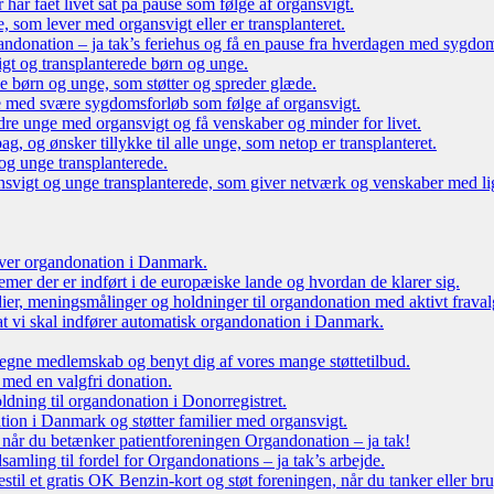
r har fået livet sat på pause som følge af organsvigt.
som lever med organsvigt eller er transplanteret.
ndonation – ja tak’s feriehus og få en pause fra hverdagen med sygdo
gt og transplanterede børn og unge.
ede børn og unge, som støtter og spreder glæde.
e med svære sygdomsforløb som følge af organsvigt.
re unge med organsvigt og få venskaber og minder for livet.
g, og ønsker tillykke til alle unge, som netop er transplanteret.
og unge transplanterede.
vigt og unge transplanterede, som giver netværk og venskaber med li
 over organdonation i Danmark.
emer der er indført i de europæiske lande og hvordan de klarer sig.
dier, meningsmålinger og holdninger til organdonation med aktivt fraval
, at vi skal indfører automatisk organdonation i Danmark.
tegne medlemskab og benyt dig af vores mange støttetilbud.
 med en valgfri donation.
oldning til organdonation i Donorregistret.
ion i Danmark og støtter familier med organsvigt.
, når du betænker patientforeningen Organdonation – ja tak!
samling til fordel for Organdonations – ja tak’s arbejde.
stil et gratis OK Benzin-kort og støt foreningen, når du tanker eller br