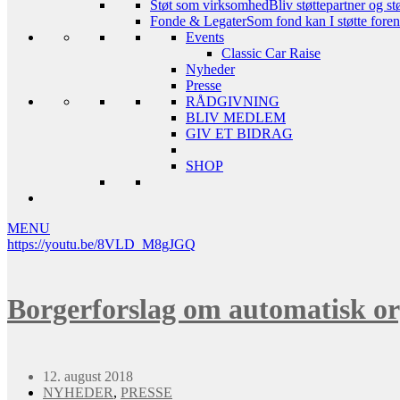
Støt som virksomhed
Bliv støttepartner og st
Fonde & Legater
Som fond kan I støtte foreni
Events
Classic Car Raise
Nyheder
Presse
RÅDGIVNING
BLIV MEDLEM
GIV ET BIDRAG
SHOP
MENU
https://youtu.be/8VLD_M8gJGQ
Borgerforslag om automatisk or
12. august 2018
NYHEDER
,
PRESSE