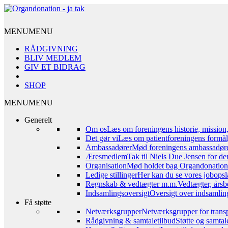
MENU
MENU
RÅDGIVNING
BLIV MEDLEM
GIV ET BIDRAG
SHOP
MENU
MENU
Generelt
Om os
Læs om foreningens historie, mission
Det gør vi
Læs om patientforeningens formål,
Ambassadører
Mød foreningens ambassadør
Æresmedlem
Tak til Niels Due Jensen for de
Organisation
Mød holdet bag Organdonation – 
Ledige stillinger
Her kan du se vores jobopsl
Regnskab & vedtægter m.m.
Vedtægter, årsb
Indsamlingsoversigt
Oversigt over indsamling
Få støtte
Netværksgrupper
Netværksgrupper for transp
Rådgivning & samtaletilbud
Støtte og samta