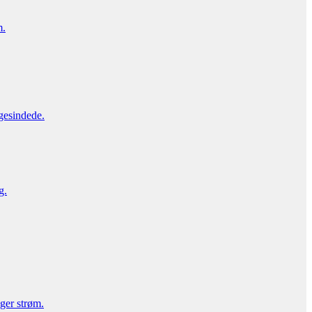
m.
gesindede.
g.
uger strøm.