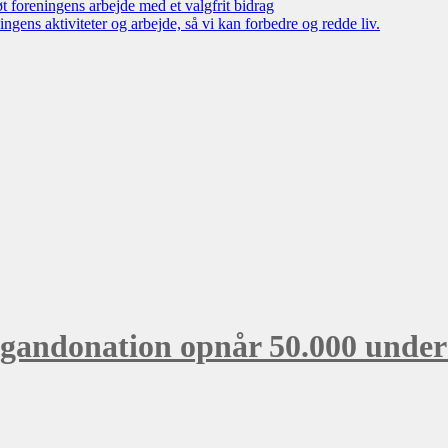
øt foreningens arbejde med et valgfrit bidrag
ngens aktiviteter og arbejde, så vi kan forbedre og redde liv.
gandonation opnår 50.000 under