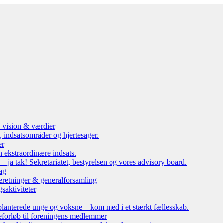
, vision & værdier
 indsatsområder og hjertesager.
er
n ekstraordinære indsats.
ja tak! Sekretariatet, bestyrelsen og vores advisory board.
ag
eretninger & generalforsamling
saktiviteter
lanterede unge og voksne – kom med i et stærkt fællesskab.
leforløb til foreningens medlemmer