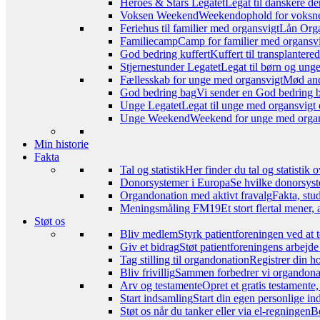
Heroes & Stars Legatet
Legat til danskere de
Voksen Weekend
Weekendophold for voksne, 
Feriehus til familier med organsvigt
Lån Orga
Familiecamp
Camp for familier med organsvi
God bedring kuffert
Kuffert til transplanter
Stjernestunder Legatet
Legat til børn og ung
Fællesskab for unge med organsvigt
Mød and
God bedring bag
Vi sender en God bedring ba
Unge Legatet
Legat til unge med organsvigt 
Unge Weekend
Weekend for unge med organs
Min historie
Fakta
Tal og statistik
Her finder du tal og statistik
Donorsystemer i Europa
Se hvilke donorsyst
Organdonation med aktivt fravalg
Fakta, stu
Meningsmåling FM19
Et stort flertal mener
Støt os
Bliv medlem
Styrk patientforeningen ved at 
Giv et bidrag
Støt patientforeningens arbejde
Tag stilling til organdonation
Registrer din h
Bliv frivillig
Sammen forbedrer vi organdonat
Arv og testamente
Opret et gratis testamente
Start indsamling
Start din egen personlige ind
Støt os når du tanker eller via el-regningen
Be