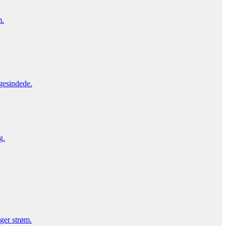
m.
gesindede.
g.
uger strøm.