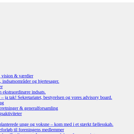
, vision & værdier
 indsatsområder og hjertesager.
er
n ekstraordinære indsats.
ja tak! Sekretariatet, bestyrelsen og vores advisory board.
ag
eretninger & generalforsamling
saktiviteter
lanterede unge og voksne – kom med i et stærkt fællesskab.
leforløb til foreningens medlemmer