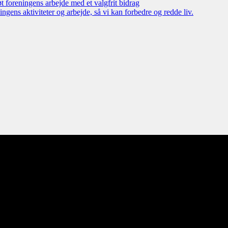
øt foreningens arbejde med et valgfrit bidrag
ngens aktiviteter og arbejde, så vi kan forbedre og redde liv.