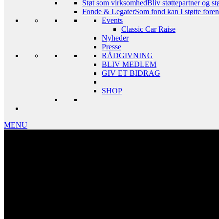
Støt som virksomhed
Bliv støttepartner og st
Fonde & Legater
Som fond kan I støtte foreni
Events
Classic Car Raise
Nyheder
Presse
RÅDGIVNING
BLIV MEDLEM
GIV ET BIDRAG
SHOP
MENU