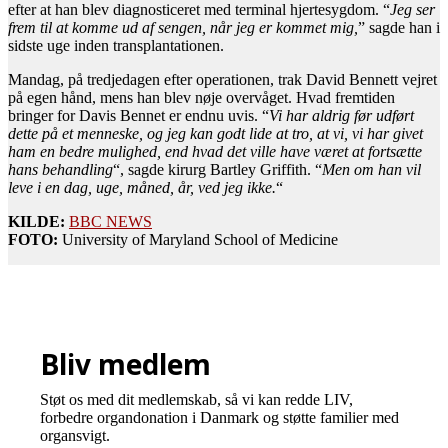
efter at han blev diagnosticeret med terminal hjertesygdom. “
Jeg ser
frem til at komme ud af sengen, når jeg er kommet mig,
” sagde han i
sidste uge inden transplantationen.
Mandag, på tredjedagen efter operationen, trak David Bennett vejret
på egen hånd, mens han blev nøje overvåget. Hvad fremtiden
bringer for Davis Bennet er endnu uvis. “
Vi har aldrig før udført
dette på et menneske, og jeg kan godt lide at tro, at vi, vi har givet
ham en bedre mulighed, end hvad det ville have været at fortsætte
hans behandling
“, sagde kirurg Bartley Griffith. “
Men om han vil
leve i en dag, uge, måned, år, ved jeg ikke.
“
KILDE:
BBC NEWS
FOTO:
University of Maryland School of Medicine
Bliv medlem
Støt os med dit medlemskab, så vi kan redde LIV,
forbedre organdonation i Danmark og støtte familier med
organsvigt.