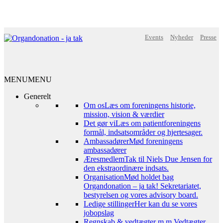
Events
Nyheder
Presse
MENU
MENU
Generelt
Om os
Læs om foreningens historie,
mission, vision & værdier
Det gør vi
Læs om patientforeningens
formål, indsatsområder og hjertesager.
Ambassadører
Mød foreningens
ambassadører
Æresmedlem
Tak til Niels Due Jensen for
den ekstraordinære indsats.
Organisation
Mød holdet bag
Organdonation – ja tak! Sekretariatet,
bestyrelsen og vores advisory board.
Ledige stillinger
Her kan du se vores
jobopslag
Regnskab & vedtægter m.m.
Vedtægter,