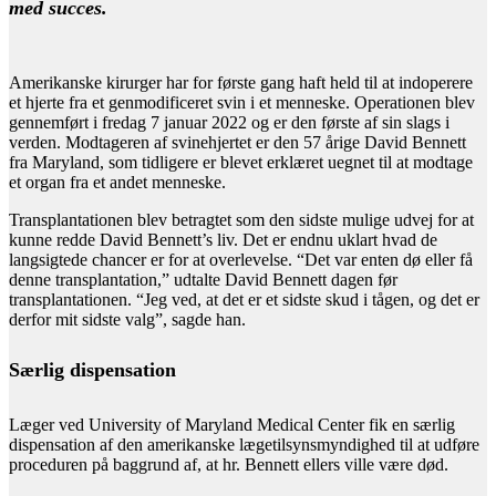
med succes.
_
Amerikanske kirurger har for første gang haft held til at indoperere
et hjerte fra et genmodificeret svin i et menneske. Operationen blev
gennemført i fredag 7 januar 2022 og er den første af sin slags i
verden. Modtageren af svinehjertet er den 57 årige David Bennett
fra Maryland, som tidligere er blevet erklæret uegnet til at modtage
et organ fra et andet menneske.
Transplantationen blev betragtet som den sidste mulige udvej for at
kunne redde David Bennett’s liv. Det er endnu uklart hvad de
langsigtede chancer er for at overlevelse. “Det var enten dø eller få
denne transplantation,” udtalte David Bennett dagen før
transplantationen. “Jeg ved, at det er et sidste skud i tågen, og det er
derfor mit sidste valg”, sagde han.
Særlig dispensation
Læger ved University of Maryland Medical Center fik en særlig
dispensation af den amerikanske lægetilsynsmyndighed til at udføre
proceduren på baggrund af, at hr. Bennett ellers ville være død.