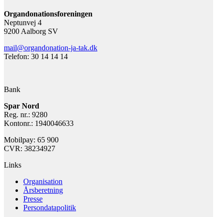
Organdonationsforeningen
Neptunvej 4
9200 Aalborg SV
mail@organdonation-ja-tak.dk
Telefon: 30 14 14 14
Bank
Spar Nord
Reg. nr.: 9280
Kontonr.: 1940046633
Mobilpay: 65 900
CVR: 38234927
Links
Organisation
Årsberetning
Presse
Persondatapolitik