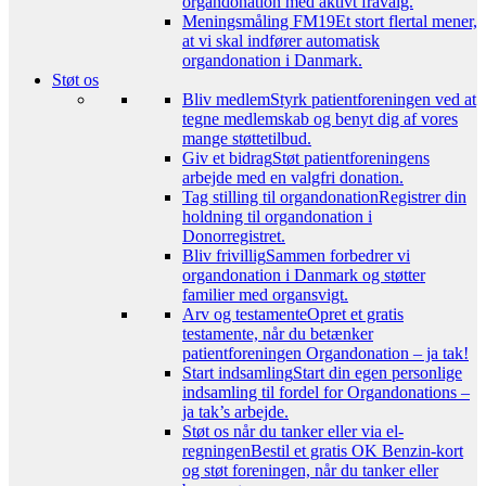
organdonation med aktivt fravalg.
Meningsmåling FM19
Et stort flertal mener,
at vi skal indfører automatisk
organdonation i Danmark.
Støt os
Bliv medlem
Styrk patientforeningen ved at
tegne medlemskab og benyt dig af vores
mange støttetilbud.
Giv et bidrag
Støt patientforeningens
arbejde med en valgfri donation.
Tag stilling til organdonation
Registrer din
holdning til organdonation i
Donorregistret.
Bliv frivillig
Sammen forbedrer vi
organdonation i Danmark og støtter
familier med organsvigt.
Arv og testamente
Opret et gratis
testamente, når du betænker
patientforeningen Organdonation – ja tak!
Start indsamling
Start din egen personlige
indsamling til fordel for Organdonations –
ja tak’s arbejde.
Støt os når du tanker eller via el-
regningen
Bestil et gratis OK Benzin-kort
og støt foreningen, når du tanker eller