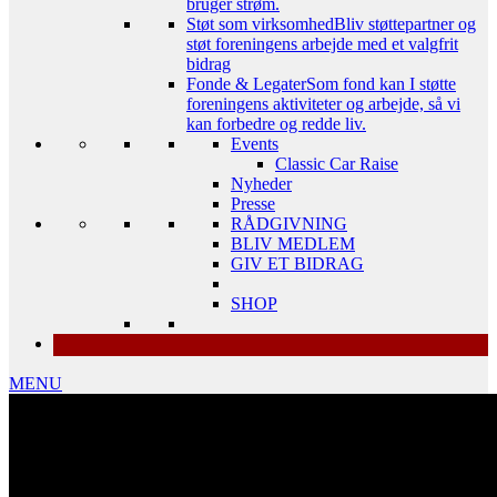
bruger strøm.
Støt som virksomhed
Bliv støttepartner og
støt foreningens arbejde med et valgfrit
bidrag
Fonde & Legater
Som fond kan I støtte
foreningens aktiviteter og arbejde, så vi
kan forbedre og redde liv.
Events
Classic Car Raise
Nyheder
Presse
RÅDGIVNING
BLIV MEDLEM
GIV ET BIDRAG
SHOP
MENU