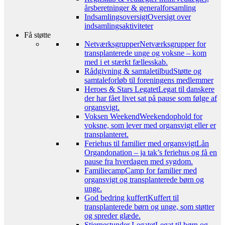
årsberetninger & generalforsamling
Indsamlingsoversigt
Oversigt over
indsamlingsaktiviteter
Få støtte
Netværksgrupper
Netværksgrupper for
transplanterede unge og voksne – kom
med i et stærkt fællesskab.
Rådgivning & samtaletilbud
Støtte og
samtaleforløb til foreningens medlemmer
Heroes & Stars Legatet
Legat til danskere
der har fået livet sat på pause som følge af
organsvigt.
Voksen Weekend
Weekendophold for
voksne, som lever med organsvigt eller er
transplanteret.
Feriehus til familier med organsvigt
Lån
Organdonation – ja tak’s feriehus og få en
pause fra hverdagen med sygdom.
Familiecamp
Camp for familier med
organsvigt og transplanterede børn og
unge.
God bedring kuffert
Kuffert til
transplanterede børn og unge, som støtter
og spreder glæde.
Stjernestunder Legatet
Legat til børn og