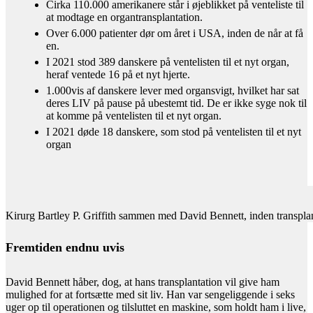
Cirka 110.000 amerikanere står i øjeblikket på venteliste til
at modtage en organtransplantation.
Over 6.000 patienter dør om året i USA, inden de når at få
en.
I 2021 stod 389 danskere på ventelisten til et nyt organ,
heraf ventede 16 på et nyt hjerte.
1.000vis af danskere lever med organsvigt, hvilket har sat
deres LIV på pause på ubestemt tid. De er ikke syge nok til
at komme på ventelisten til et nyt organ.
I 2021 døde 18 danskere, som stod på ventelisten til et nyt
organ
_
Kirurg Bartley P. Griffith sammen med David Bennett, inden transpla
Fremtiden endnu uvis
David Bennett håber, dog, at hans transplantation vil give ham
mulighed for at fortsætte med sit liv. Han var sengeliggende i seks
uger op til operationen og tilsluttet en maskine, som holdt ham i live,