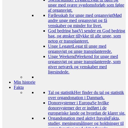
unge med svære sygdomsforløb som følge
af organsvigt.
Fællesskab for unge med organsvigt
Mød
andre unge med organsvigt og få
venskaber og minder for livet.
God bedring bag
Vi sender en God bedring
bag, og ønsker tillykke til alle unge, som
netop er transplanteret.
Unge Legatet
Legat til unge med
organsvigt og unge transplanterede.
Unge Weekend
Weekend for unge med
organsvigt og unge transplanterede, som
giver netværk og venskaber med
ligesindede.
Min historie
Fakta
Tal og statistik
Her finder du tal og statistik
over organdonation i Danmark.
Donorsystemer i Europa
Se hvilke
donorsystemer der er indført i de
europæiske lande og hvordan de klarer sig.
Organdonation med aktivt fravalg
Fakta,
studier, meningsmålinger og holdninger til