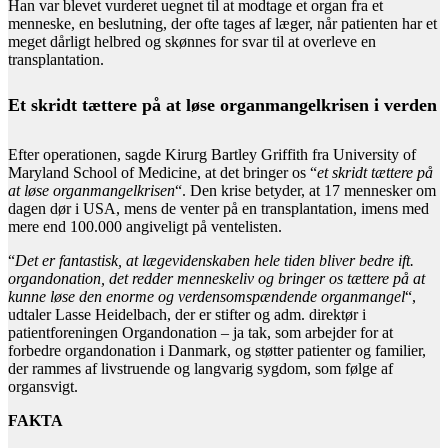
Han var blevet vurderet uegnet til at modtage et organ fra et
menneske, en beslutning, der ofte tages af læger, når patienten har et
meget dårligt helbred og skønnes for svar til at overleve en
transplantation.
Et skridt tættere på at løse organmangelkrisen i verden
Efter operationen, sagde Kirurg Bartley Griffith fra University of
Maryland School of Medicine, at det bringer os “
et skridt tættere på
at løse organmangelkrisen
“. Den krise betyder, at 17 mennesker om
dagen dør i USA, mens de venter på en transplantation, imens med
mere end 100.000 angiveligt på ventelisten.
“
Det er fantastisk, at lægevidenskaben hele tiden bliver bedre ift.
organdonation, det redder menneskeliv og bringer os tættere på at
kunne løse den enorme og verdensomspændende organmangel
“,
udtaler Lasse Heidelbach, der er stifter og adm. direktør i
patientforeningen Organdonation – ja tak, som arbejder for at
forbedre organdonation i Danmark, og støtter patienter og familier,
der rammes af livstruende og langvarig sygdom, som følge af
organsvigt.
FAKTA