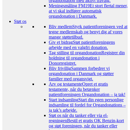
organdonation med aktivt fravalg.
Meningsmåling FM19
Et stort flertal mener,
at vi skal indfører automatisk
organdonation i Danmark.
Støt os
Bliv medlem
Styrk patientforeningen ved at
tegne medlemskab og benyt dig af vores
mange støttetilbud.
Giv et bidrag
Støt patientforeningens
arbejde med en valgfri donation.
Tag stilling til organdonation
Registrer din
holdning til organdonation i
Donorregistret.
Bliv frivillig
Sammen forbedrer vi
organdonation i Danmark og støtter
familier med organsvigt.
Arv og testamente
Opret et gratis
testamente, når du betænker
patientforeningen Organdonation – ja tak!
Start indsamling
Start din egen personlige
indsamling til fordel for Organdonations –
ja tak’s arbejde.
Støt os når du tanker eller via el-
regningen
Bestil et gratis OK Benzin-kort
og støt foreningen, når du tanker eller