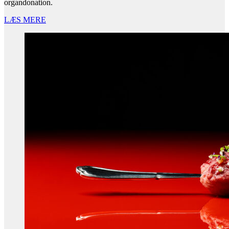
organdonation.
LÆS MERE