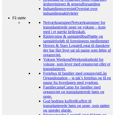
årsberetninger & generalforsamling
Indsamlingsoversigt
Oversigt over
indsamlingsaktiviteter
Få støtte
Netværksgrupper
Netværksgrupper for
transplanterede unge og voksne – kom
med i et stærkt fællesskab.
Rådgivning & samtaletilbud
Støtte og
samtaleforløb til foreningens medlemmer
Heroes & Stars Legatet
Legat til danskere
der har fået livet sat på pause som følge af
organsvigt.
Voksen Weekend
Weekendophold for
voksne, som lever med organsvigt eller er
transplanteret.
Feriehus til familier med organsvigt
Lån
Organdonation – ja tak’s feriehus og få en
pause fra hverdagen med sygdom.
Familiecamp
Camp for familier med
organsvigt og transplanterede børn og
unge.
God bedring kuffert
Kuffert til
transplanterede børn og unge, som støtter
og spreder glæde.
Stjernestunder Legatet
Legat til børn og