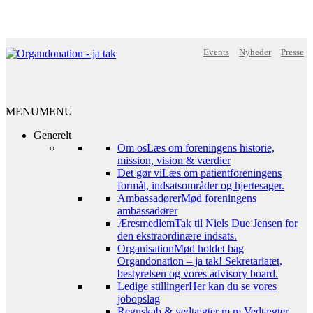
Events
Nyheder
Presse
MENU
MENU
Generelt
Om os
Læs om foreningens historie,
mission, vision & værdier
Det gør vi
Læs om patientforeningens
formål, indsatsområder og hjertesager.
Ambassadører
Mød foreningens
ambassadører
Æresmedlem
Tak til Niels Due Jensen for
den ekstraordinære indsats.
Organisation
Mød holdet bag
Organdonation – ja tak! Sekretariatet,
bestyrelsen og vores advisory board.
Ledige stillinger
Her kan du se vores
jobopslag
Regnskab & vedtægter m.m.
Vedtægter,