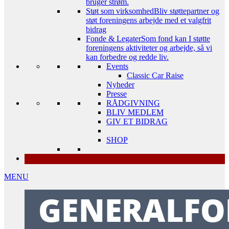
bruger strøm.
Støt som virksomhed
Bliv støttepartner og
støt foreningens arbejde med et valgfrit
bidrag
Fonde & Legater
Som fond kan I støtte
foreningens aktiviteter og arbejde, så vi
kan forbedre og redde liv.
Events
Classic Car Raise
Nyheder
Presse
RÅDGIVNING
BLIV MEDLEM
GIV ET BIDRAG
SHOP
MENU