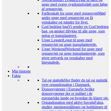
unge med svære sygdomsforløb som følge
af organsvigt.
Fællesskab for unge med organsvigt
Mød
andre unge med organsvigt og få
venskaber og minder for livet.
God bedring bag
Vi sender en God bedring
bag, og ønsker tillykke til alle unge, som
netop er transplanteret.
Unge Legatet
Legat til unge med
organsvigt og unge transplanterede.
Unge Weekend
Weekend for unge med
organsvigt og unge transplanterede, som
giver netværk og venskaber med
ligesindede.
Min historie
Fakta
Tal og statistik
Her finder du tal og statistik
over organdonation i Danmark.
Donorsystemer i Europa
Se hvilke
donorsystemer der er indført i de
europæiske lande og hvordan de klarer sig.
Organdonation med aktivt fravalg
Fakta,
studier, meningsmålinger og holdninger til