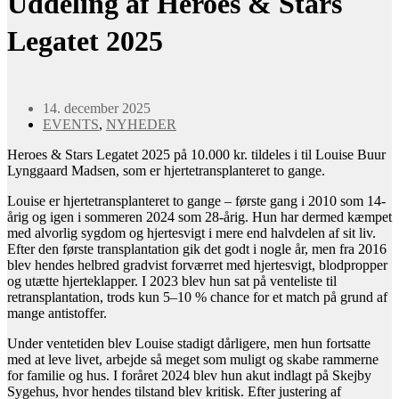
Uddeling af Heroes & Stars
Legatet 2025
14. december 2025
EVENTS
,
NYHEDER
Heroes & Stars Legatet 2025 på 10.000 kr. tildeles i til Louise Buur
Lynggaard Madsen, som er hjertetransplanteret to gange.
Louise er hjertetransplanteret to gange – første gang i 2010 som 14-
årig og igen i sommeren 2024 som 28-årig. Hun har dermed kæmpet
med alvorlig sygdom og hjertesvigt i mere end halvdelen af sit liv.
Efter den første transplantation gik det godt i nogle år, men fra 2016
blev hendes helbred gradvist forværret med hjertesvigt, blodpropper
og utætte hjerteklapper. I 2023 blev hun sat på venteliste til
retransplantation, trods kun 5–10 % chance for et match på grund af
mange antistoffer.
Under ventetiden blev Louise stadigt dårligere, men hun fortsatte
med at leve livet, arbejde så meget som muligt og skabe rammerne
for familie og hus. I foråret 2024 blev hun akut indlagt på Skejby
Sygehus, hvor hendes tilstand blev kritisk. Efter justering af