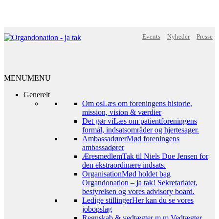
Events
Nyheder
Presse
MENU
MENU
Generelt
Om os
Læs om foreningens historie,
mission, vision & værdier
Det gør vi
Læs om patientforeningens
formål, indsatsområder og hjertesager.
Ambassadører
Mød foreningens
ambassadører
Æresmedlem
Tak til Niels Due Jensen for
den ekstraordinære indsats.
Organisation
Mød holdet bag
Organdonation – ja tak! Sekretariatet,
bestyrelsen og vores advisory board.
Ledige stillinger
Her kan du se vores
jobopslag
Regnskab & vedtægter m.m.
Vedtægter,