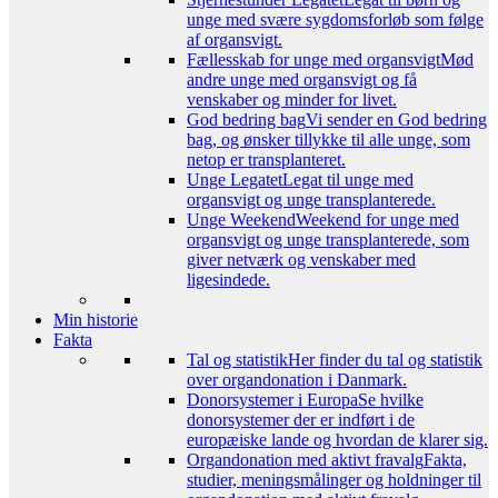
unge med svære sygdomsforløb som følge
af organsvigt.
Fællesskab for unge med organsvigt
Mød
andre unge med organsvigt og få
venskaber og minder for livet.
God bedring bag
Vi sender en God bedring
bag, og ønsker tillykke til alle unge, som
netop er transplanteret.
Unge Legatet
Legat til unge med
organsvigt og unge transplanterede.
Unge Weekend
Weekend for unge med
organsvigt og unge transplanterede, som
giver netværk og venskaber med
ligesindede.
Min historie
Fakta
Tal og statistik
Her finder du tal og statistik
over organdonation i Danmark.
Donorsystemer i Europa
Se hvilke
donorsystemer der er indført i de
europæiske lande og hvordan de klarer sig.
Organdonation med aktivt fravalg
Fakta,
studier, meningsmålinger og holdninger til