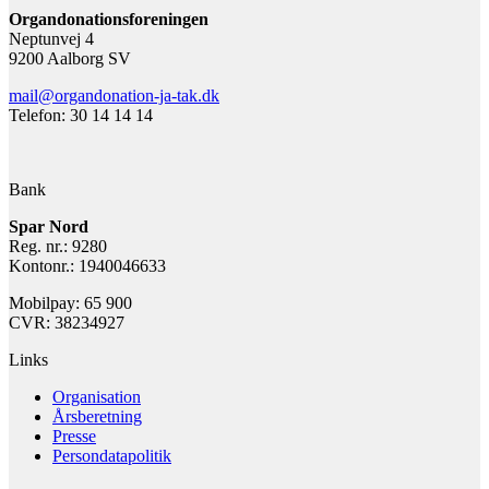
Organdonationsforeningen
Neptunvej 4
9200 Aalborg SV
mail@organdonation-ja-tak.dk
Telefon: 30 14 14 14
Bank
Spar Nord
Reg. nr.: 9280
Kontonr.: 1940046633
Mobilpay: 65 900
CVR: 38234927
Links
Organisation
Årsberetning
Presse
Persondatapolitik