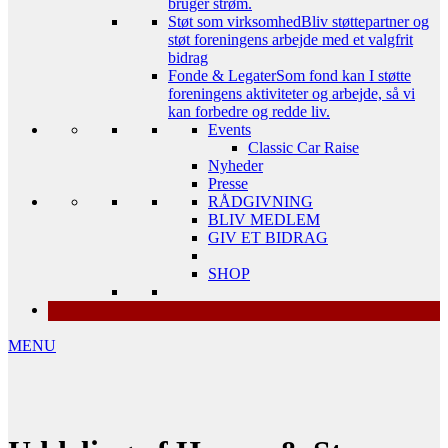
bruger strøm.
Støt som virksomhed
Bliv støttepartner og
støt foreningens arbejde med et valgfrit
bidrag
Fonde & Legater
Som fond kan I støtte
foreningens aktiviteter og arbejde, så vi
kan forbedre og redde liv.
Events
Classic Car Raise
Nyheder
Presse
RÅDGIVNING
BLIV MEDLEM
GIV ET BIDRAG
SHOP
MENU