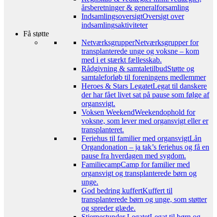
årsberetninger & generalforsamling
Indsamlingsoversigt
Oversigt over
indsamlingsaktiviteter
Få støtte
Netværksgrupper
Netværksgrupper for
transplanterede unge og voksne – kom
med i et stærkt fællesskab.
Rådgivning & samtaletilbud
Støtte og
samtaleforløb til foreningens medlemmer
Heroes & Stars Legatet
Legat til danskere
der har fået livet sat på pause som følge af
organsvigt.
Voksen Weekend
Weekendophold for
voksne, som lever med organsvigt eller er
transplanteret.
Feriehus til familier med organsvigt
Lån
Organdonation – ja tak’s feriehus og få en
pause fra hverdagen med sygdom.
Familiecamp
Camp for familier med
organsvigt og transplanterede børn og
unge.
God bedring kuffert
Kuffert til
transplanterede børn og unge, som støtter
og spreder glæde.
Stjernestunder Legatet
Legat til børn og