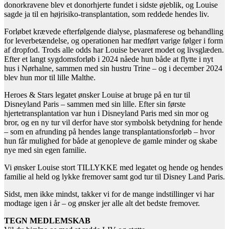
donorkravene blev et donorhjerte fundet i sidste øjeblik, og Louise
sagde ja til en højrisiko-transplantation, som reddede hendes liv.
Forløbet krævede efterfølgende dialyse, plasmaferese og behandling
for leverbetændelse, og operationen har medført varige følger i form
af dropfod. Trods alle odds har Louise bevaret modet og livsglæden.
Efter et langt sygdomsforløb i 2024 nåede hun både at flytte i nyt
hus i Nørhalne, sammen med sin hustru Trine – og i december 2024
blev hun mor til lille Malthe.
Heroes & Stars legatet ønsker Louise at bruge på en tur til
Disneyland Paris – sammen med sin lille. Efter sin første
hjertetransplantation var hun i Disneyland Paris med sin mor og
bror, og en ny tur vil derfor have stor symbolsk betydning for hende
– som en afrunding på hendes lange transplantationsforløb – hvor
hun får mulighed for både at genopleve de gamle minder og skabe
nye med sin egen familie.
Vi ønsker Louise stort TILLYKKE med legatet og hende og hendes
familie al held og lykke fremover samt god tur til Disney Land Paris.
Sidst, men ikke mindst, takker vi for de mange indstillinger vi har
modtage igen i år – og ønsker jer alle alt det bedste fremover.
TEGN MEDLEMSKAB