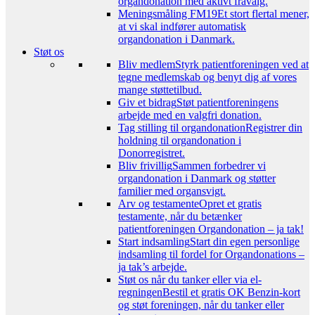
organdonation med aktivt fravalg.
Meningsmåling FM19
Et stort flertal mener,
at vi skal indfører automatisk
organdonation i Danmark.
Støt os
Bliv medlem
Styrk patientforeningen ved at
tegne medlemskab og benyt dig af vores
mange støttetilbud.
Giv et bidrag
Støt patientforeningens
arbejde med en valgfri donation.
Tag stilling til organdonation
Registrer din
holdning til organdonation i
Donorregistret.
Bliv frivillig
Sammen forbedrer vi
organdonation i Danmark og støtter
familier med organsvigt.
Arv og testamente
Opret et gratis
testamente, når du betænker
patientforeningen Organdonation – ja tak!
Start indsamling
Start din egen personlige
indsamling til fordel for Organdonations –
ja tak’s arbejde.
Støt os når du tanker eller via el-
regningen
Bestil et gratis OK Benzin-kort
og støt foreningen, når du tanker eller