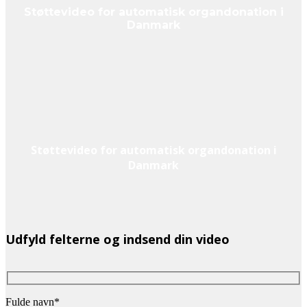
Støttevideo for automatisk organdonation i
Danmark
Støttevideo for automatisk organdonation i
Danmark
Udfyld felterne og indsend din video
Fulde navn*