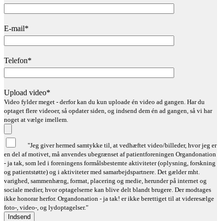
E-mail*
Telefon*
Upload video*
Video fylder meget - derfor kan du kun uploade én video ad gangen. Har du
optaget flere videoer, så opdater siden, og indsend dem én ad gangen, så vi har
noget at vælge imellem.
"Jeg giver hermed samtykke til, at vedhæftet video/billeder, hvor jeg er
en del af motivet, må anvendes ubegrænset af patientforeningen Organdonation
- ja tak, som led i foreningens formålsbestemte aktiviteter (oplysning, forskning
og patientstøtte) og i aktiviteter med samarbejdspartnere. Det gælder mht.
varighed, sammenhæng, format, placering og medie, herunder på internet og
sociale medier, hvor optagelserne kan blive delt blandt brugere. Der modtages
ikke honorar herfor. Organdonation - ja tak! er ikke berettiget til at videresælge
foto-, video-, og lydoptagelser."