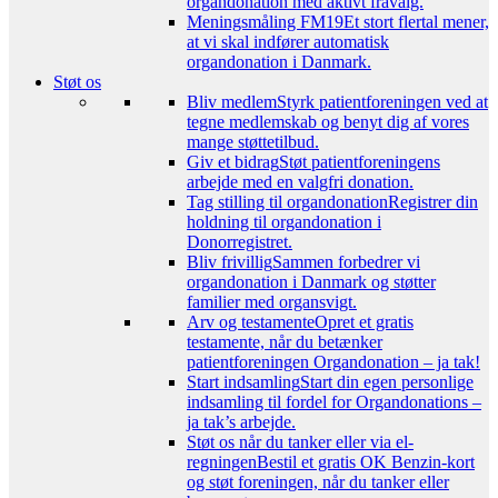
organdonation med aktivt fravalg.
Meningsmåling FM19
Et stort flertal mener,
at vi skal indfører automatisk
organdonation i Danmark.
Støt os
Bliv medlem
Styrk patientforeningen ved at
tegne medlemskab og benyt dig af vores
mange støttetilbud.
Giv et bidrag
Støt patientforeningens
arbejde med en valgfri donation.
Tag stilling til organdonation
Registrer din
holdning til organdonation i
Donorregistret.
Bliv frivillig
Sammen forbedrer vi
organdonation i Danmark og støtter
familier med organsvigt.
Arv og testamente
Opret et gratis
testamente, når du betænker
patientforeningen Organdonation – ja tak!
Start indsamling
Start din egen personlige
indsamling til fordel for Organdonations –
ja tak’s arbejde.
Støt os når du tanker eller via el-
regningen
Bestil et gratis OK Benzin-kort
og støt foreningen, når du tanker eller