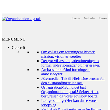
Events
Nyheder
Presse
MENU
MENU
Generelt
Om os
Læs om foreningens historie,
mission, vision & værdier
Det gør vi
Læs om patientforeningens
formål, indsatsområder og hjertesager.
Ambassadører
Mød foreningens
ambassadører
Æresmedlem
Tak til Niels Due Jensen for
den ekstraordinære indsats.
Organisation
Mød holdet bag
Organdonation – ja tak! Sekretariatet,
bestyrelsen og vores advisory board.
Ledige stillinger
Her kan du se vores
jobopslag
Regnskab & vedtægter m.m.
Vedtægter,