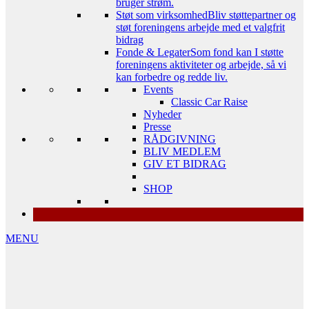
bruger strøm.
Støt som virksomhed
Bliv støttepartner og
støt foreningens arbejde med et valgfrit
bidrag
Fonde & Legater
Som fond kan I støtte
foreningens aktiviteter og arbejde, så vi
kan forbedre og redde liv.
Events
Classic Car Raise
Nyheder
Presse
RÅDGIVNING
BLIV MEDLEM
GIV ET BIDRAG
SHOP
MENU