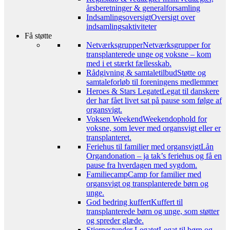
årsberetninger & generalforsamling
Indsamlingsoversigt
Oversigt over
indsamlingsaktiviteter
Få støtte
Netværksgrupper
Netværksgrupper for
transplanterede unge og voksne – kom
med i et stærkt fællesskab.
Rådgivning & samtaletilbud
Støtte og
samtaleforløb til foreningens medlemmer
Heroes & Stars Legatet
Legat til danskere
der har fået livet sat på pause som følge af
organsvigt.
Voksen Weekend
Weekendophold for
voksne, som lever med organsvigt eller er
transplanteret.
Feriehus til familier med organsvigt
Lån
Organdonation – ja tak’s feriehus og få en
pause fra hverdagen med sygdom.
Familiecamp
Camp for familier med
organsvigt og transplanterede børn og
unge.
God bedring kuffert
Kuffert til
transplanterede børn og unge, som støtter
og spreder glæde.
Stjernestunder Legatet
Legat til børn og