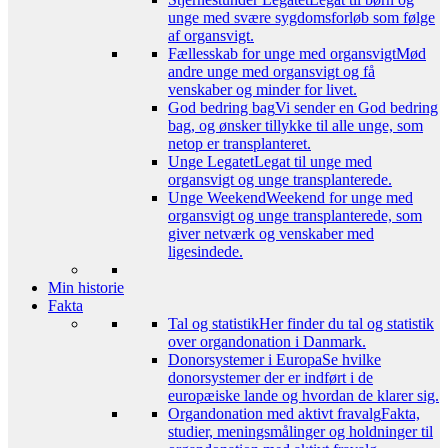
unge med svære sygdomsforløb som følge
af organsvigt.
Fællesskab for unge med organsvigt
Mød
andre unge med organsvigt og få
venskaber og minder for livet.
God bedring bag
Vi sender en God bedring
bag, og ønsker tillykke til alle unge, som
netop er transplanteret.
Unge Legatet
Legat til unge med
organsvigt og unge transplanterede.
Unge Weekend
Weekend for unge med
organsvigt og unge transplanterede, som
giver netværk og venskaber med
ligesindede.
Min historie
Fakta
Tal og statistik
Her finder du tal og statistik
over organdonation i Danmark.
Donorsystemer i Europa
Se hvilke
donorsystemer der er indført i de
europæiske lande og hvordan de klarer sig.
Organdonation med aktivt fravalg
Fakta,
studier, meningsmålinger og holdninger til