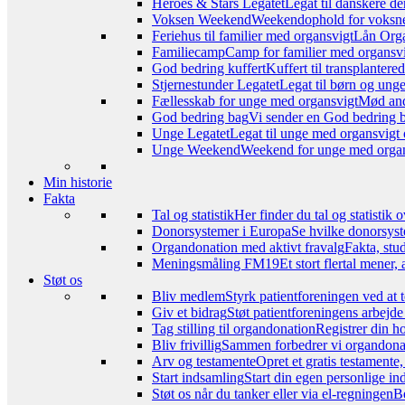
Heroes & Stars Legatet
Legat til danskere de
Voksen Weekend
Weekendophold for voksne, 
Feriehus til familier med organsvigt
Lån Orga
Familiecamp
Camp for familier med organsvi
God bedring kuffert
Kuffert til transplanter
Stjernestunder Legatet
Legat til børn og ung
Fællesskab for unge med organsvigt
Mød and
God bedring bag
Vi sender en God bedring ba
Unge Legatet
Legat til unge med organsvigt 
Unge Weekend
Weekend for unge med organs
Min historie
Fakta
Tal og statistik
Her finder du tal og statistik
Donorsystemer i Europa
Se hvilke donorsyst
Organdonation med aktivt fravalg
Fakta, stu
Meningsmåling FM19
Et stort flertal mener
Støt os
Bliv medlem
Styrk patientforeningen ved at 
Giv et bidrag
Støt patientforeningens arbejde
Tag stilling til organdonation
Registrer din h
Bliv frivillig
Sammen forbedrer vi organdonat
Arv og testamente
Opret et gratis testamente
Start indsamling
Start din egen personlige ind
Støt os når du tanker eller via el-regningen
Be