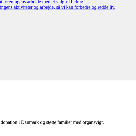
øt foreningens arbejde med et valgfrit bidrag
ngens aktiviteter og arbejde, så vi kan forbedre og redde liv.
donation i Danmark og støtte familier med organsvigt.