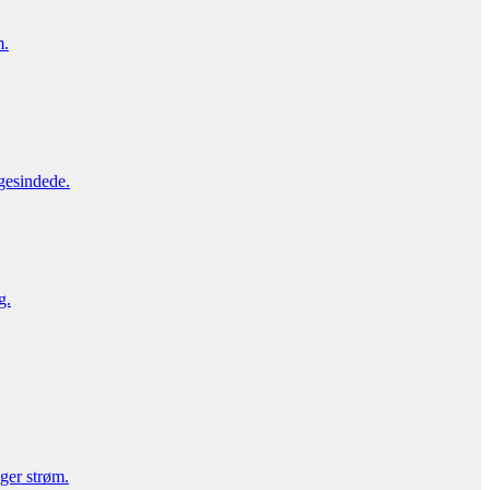
m.
gesindede.
g.
uger strøm.