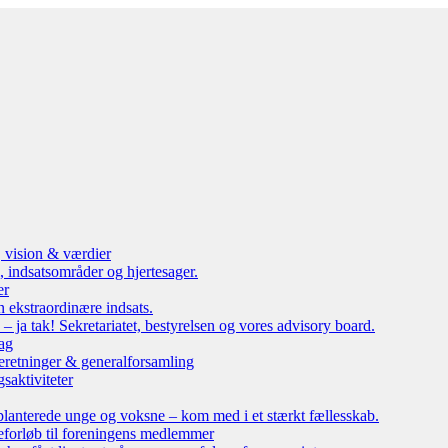
, vision & værdier
 indsatsområder og hjertesager.
er
n ekstraordinære indsats.
ja tak! Sekretariatet, bestyrelsen og vores advisory board.
ag
eretninger & generalforsamling
saktiviteter
lanterede unge og voksne – kom med i et stærkt fællesskab.
leforløb til foreningens medlemmer