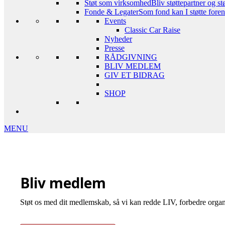
Støt som virksomhed
Bliv støttepartner og st
Fonde & Legater
Som fond kan I støtte foreni
Events
Classic Car Raise
Nyheder
Presse
RÅDGIVNING
BLIV MEDLEM
GIV ET BIDRAG
SHOP
MENU
Bliv medlem
Støt os med dit medlemskab, så vi kan redde LIV, forbedre organ