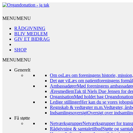
MENU
MENU
RÅDGIVNING
BLIV MEDLEM
GIV ET BIDRAG
SHOP
MENU
MENU
Generelt
Om os
Læs om foreningens historie, mission
Det gør vi
Læs om patientforeningens formål,
Ambassadører
Mød foreningens ambassadør
Æresmedlem
Tak til Niels Due Jensen for de
Organisation
Mød holdet bag Organdonation – 
Ledige stillinger
Her kan du se vores jobopsl
Regnskab & vedtægter m.m.
Vedtægter, årsb
Indsamlingsoversigt
Oversigt over indsamling
Få støtte
Netværksgrupper
Netværksgrupper for transp
Rådgivning & samtaletilbud
Støtte og samta