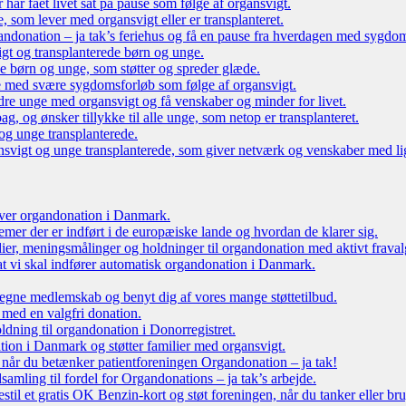
r har fået livet sat på pause som følge af organsvigt.
som lever med organsvigt eller er transplanteret.
ndonation – ja tak’s feriehus og få en pause fra hverdagen med sygdo
gt og transplanterede børn og unge.
ede børn og unge, som støtter og spreder glæde.
e med svære sygdomsforløb som følge af organsvigt.
re unge med organsvigt og få venskaber og minder for livet.
g, og ønsker tillykke til alle unge, som netop er transplanteret.
og unge transplanterede.
vigt og unge transplanterede, som giver netværk og venskaber med li
 over organdonation i Danmark.
emer der er indført i de europæiske lande og hvordan de klarer sig.
dier, meningsmålinger og holdninger til organdonation med aktivt fraval
, at vi skal indfører automatisk organdonation i Danmark.
tegne medlemskab og benyt dig af vores mange støttetilbud.
 med en valgfri donation.
oldning til organdonation i Donorregistret.
ion i Danmark og støtter familier med organsvigt.
, når du betænker patientforeningen Organdonation – ja tak!
samling til fordel for Organdonations – ja tak’s arbejde.
stil et gratis OK Benzin-kort og støt foreningen, når du tanker eller br