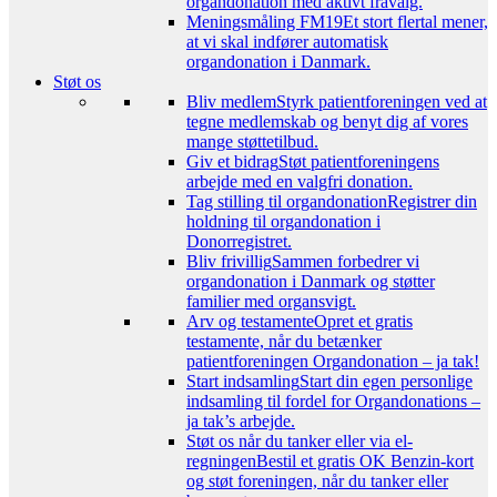
organdonation med aktivt fravalg.
Meningsmåling FM19
Et stort flertal mener,
at vi skal indfører automatisk
organdonation i Danmark.
Støt os
Bliv medlem
Styrk patientforeningen ved at
tegne medlemskab og benyt dig af vores
mange støttetilbud.
Giv et bidrag
Støt patientforeningens
arbejde med en valgfri donation.
Tag stilling til organdonation
Registrer din
holdning til organdonation i
Donorregistret.
Bliv frivillig
Sammen forbedrer vi
organdonation i Danmark og støtter
familier med organsvigt.
Arv og testamente
Opret et gratis
testamente, når du betænker
patientforeningen Organdonation – ja tak!
Start indsamling
Start din egen personlige
indsamling til fordel for Organdonations –
ja tak’s arbejde.
Støt os når du tanker eller via el-
regningen
Bestil et gratis OK Benzin-kort
og støt foreningen, når du tanker eller