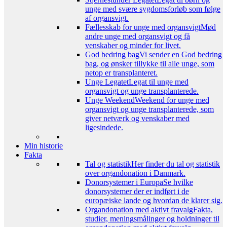
unge med svære sygdomsforløb som følge
af organsvigt.
Fællesskab for unge med organsvigt
Mød
andre unge med organsvigt og få
venskaber og minder for livet.
God bedring bag
Vi sender en God bedring
bag, og ønsker tillykke til alle unge, som
netop er transplanteret.
Unge Legatet
Legat til unge med
organsvigt og unge transplanterede.
Unge Weekend
Weekend for unge med
organsvigt og unge transplanterede, som
giver netværk og venskaber med
ligesindede.
Min historie
Fakta
Tal og statistik
Her finder du tal og statistik
over organdonation i Danmark.
Donorsystemer i Europa
Se hvilke
donorsystemer der er indført i de
europæiske lande og hvordan de klarer sig.
Organdonation med aktivt fravalg
Fakta,
studier, meningsmålinger og holdninger til