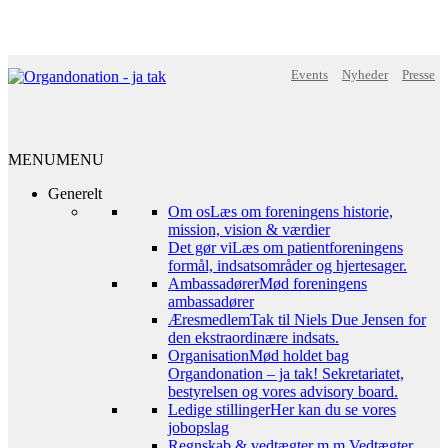
Events
Nyheder
Presse
MENU
MENU
Generelt
Om os
Læs om foreningens historie,
mission, vision & værdier
Det gør vi
Læs om patientforeningens
formål, indsatsområder og hjertesager.
Ambassadører
Mød foreningens
ambassadører
Æresmedlem
Tak til Niels Due Jensen for
den ekstraordinære indsats.
Organisation
Mød holdet bag
Organdonation – ja tak! Sekretariatet,
bestyrelsen og vores advisory board.
Ledige stillinger
Her kan du se vores
jobopslag
Regnskab & vedtægter m.m.
Vedtægter,