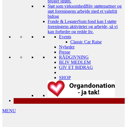
bruger strøm.
Støt som virksomhed
Bliv støttepartner og
støt foreningens arbejde med et valgfrit
bidrag
Fonde & Legater
Som fond kan I støtte
foreningens aktiviteter og arbejde, så vi
kan forbedre og redde liv.
Events
Classic Car Raise
Nyheder
Presse
RÅDGIVNING
BLIV MEDLEM
GIV ET BIDRAG
SHOP
MENU