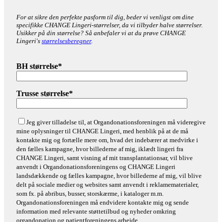
For at sikre den perfekte pasform til dig, beder vi venligst om dine
specifikke CHANGE Lingeri-størrelser, da vi tilbyder halve størrelser.
Usikker på din størrelse? Så anbefaler vi at du prøve CHANGE
Lingeri's
størrelsesberegner
.
BH størrelse*
Trusse størrelse*
Jeg giver tilladelse til, at Organdonationsforeningen må videregive
mine oplysninger til CHANGE Lingeri, med henblik på at de må
kontakte mig og fortælle mere om, hvad det indebærer at medvirke i
den fælles kampagne, hvor billederne af mig, iklædt lingeri fra
CHANGE Lingeri, samt visning af mit transplantationsar, vil blive
anvendt i Organdonationsforeningens og CHANGE Lingeri
landsdækkende og fælles kampagne, hvor billederne af mig, vil blive
delt på sociale medier og websites samt anvendt i reklamematerialer,
som fx. på abribus, busser, storskærme, i kataloger m.m.
Organdonationsforeningen må endvidere kontakte mig og sende
information med relevante støttetilbud og nyheder omkring
organdonation og patientforeningens arbejde.