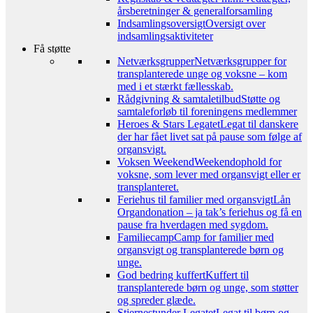
årsberetninger & generalforsamling
Indsamlingsoversigt
Oversigt over
indsamlingsaktiviteter
Få støtte
Netværksgrupper
Netværksgrupper for
transplanterede unge og voksne – kom
med i et stærkt fællesskab.
Rådgivning & samtaletilbud
Støtte og
samtaleforløb til foreningens medlemmer
Heroes & Stars Legatet
Legat til danskere
der har fået livet sat på pause som følge af
organsvigt.
Voksen Weekend
Weekendophold for
voksne, som lever med organsvigt eller er
transplanteret.
Feriehus til familier med organsvigt
Lån
Organdonation – ja tak’s feriehus og få en
pause fra hverdagen med sygdom.
Familiecamp
Camp for familier med
organsvigt og transplanterede børn og
unge.
God bedring kuffert
Kuffert til
transplanterede børn og unge, som støtter
og spreder glæde.
Stjernestunder Legatet
Legat til børn og