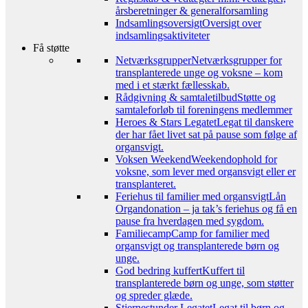
årsberetninger & generalforsamling
Indsamlingsoversigt
Oversigt over
indsamlingsaktiviteter
Få støtte
Netværksgrupper
Netværksgrupper for
transplanterede unge og voksne – kom
med i et stærkt fællesskab.
Rådgivning & samtaletilbud
Støtte og
samtaleforløb til foreningens medlemmer
Heroes & Stars Legatet
Legat til danskere
der har fået livet sat på pause som følge af
organsvigt.
Voksen Weekend
Weekendophold for
voksne, som lever med organsvigt eller er
transplanteret.
Feriehus til familier med organsvigt
Lån
Organdonation – ja tak’s feriehus og få en
pause fra hverdagen med sygdom.
Familiecamp
Camp for familier med
organsvigt og transplanterede børn og
unge.
God bedring kuffert
Kuffert til
transplanterede børn og unge, som støtter
og spreder glæde.
Stjernestunder Legatet
Legat til børn og