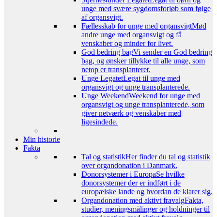
unge med svære sygdomsforløb som følge
af organsvigt.
Fællesskab for unge med organsvigt
Mød
andre unge med organsvigt og få
venskaber og minder for livet.
God bedring bag
Vi sender en God bedring
bag, og ønsker tillykke til alle unge, som
netop er transplanteret.
Unge Legatet
Legat til unge med
organsvigt og unge transplanterede.
Unge Weekend
Weekend for unge med
organsvigt og unge transplanterede, som
giver netværk og venskaber med
ligesindede.
Min historie
Fakta
Tal og statistik
Her finder du tal og statistik
over organdonation i Danmark.
Donorsystemer i Europa
Se hvilke
donorsystemer der er indført i de
europæiske lande og hvordan de klarer sig.
Organdonation med aktivt fravalg
Fakta,
studier, meningsmålinger og holdninger til