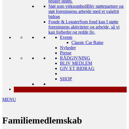
bruger strøm.
Støt som virksomhed
Bliv støttepartner og
støt foreningens arbejde med et valgfrit
bidrag
Fonde & Legater
Som fond kan I støtte
foreningens aktiviteter og arbejde, så vi
kan forbedre og redde liv.
Events
Classic Car Raise
Nyheder
Presse
RÅDGIVNING
BLIV MEDLEM
GIV ET BIDRAG
SHOP
MENU
Familiemedlemskab