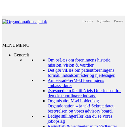
Events
Nyheder
Presse
MENU
MENU
Generelt
Om os
Læs om foreningens historie,
mission, vision & værdier
Det gør vi
Læs om patientforeningens
formål, indsatsområder og hjertesager.
Ambassadører
Mød foreningens
ambassadører
Æresmedlem
Tak til Niels Due Jensen for
den ekstraordinære indsats.
Organisation
Mød holdet bag
Organdonation – ja tak! Sekretariatet,
bestyrelsen og vores advisory board.
Ledige stillinger
Her kan du se vores
jobopslag
Regnskab & vedtægter m.m.
Vedtægter,