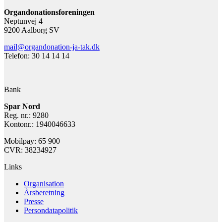
Organdonationsforeningen
Neptunvej 4
9200 Aalborg SV
mail@organdonation-ja-tak.dk
Telefon: 30 14 14 14
Bank
Spar Nord
Reg. nr.: 9280
Kontonr.: 1940046633
Mobilpay: 65 900
CVR: 38234927
Links
Organisation
Årsberetning
Presse
Persondatapolitik