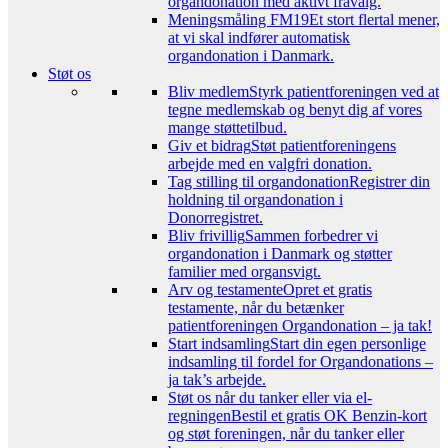
organdonation med aktivt fravalg.
Meningsmåling FM19
Et stort flertal mener,
at vi skal indfører automatisk
organdonation i Danmark.
Støt os
Bliv medlem
Styrk patientforeningen ved at
tegne medlemskab og benyt dig af vores
mange støttetilbud.
Giv et bidrag
Støt patientforeningens
arbejde med en valgfri donation.
Tag stilling til organdonation
Registrer din
holdning til organdonation i
Donorregistret.
Bliv frivillig
Sammen forbedrer vi
organdonation i Danmark og støtter
familier med organsvigt.
Arv og testamente
Opret et gratis
testamente, når du betænker
patientforeningen Organdonation – ja tak!
Start indsamling
Start din egen personlige
indsamling til fordel for Organdonations –
ja tak’s arbejde.
Støt os når du tanker eller via el-
regningen
Bestil et gratis OK Benzin-kort
og støt foreningen, når du tanker eller