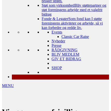
bruger strøm.
Støt som virksomhed
Bliv støttepartner og
støt foreningens arbejde med et valgfrit
bidrag
Fonde & Legater
Som fond kan I støtte
foreningens aktiviteter og arbejde, så vi
kan forbedre og redde liv.
Events
Classic Car Raise
Nyheder
Presse
RÅDGIVNING
BLIV MEDLEM
GIV ET BIDRAG
SHOP
MENU