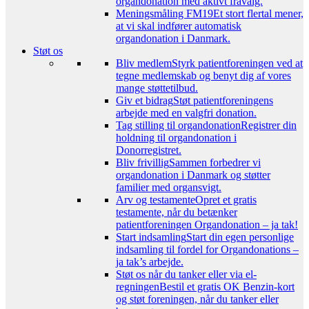
organdonation med aktivt fravalg.
Meningsmåling FM19
Et stort flertal mener,
at vi skal indfører automatisk
organdonation i Danmark.
Støt os
Bliv medlem
Styrk patientforeningen ved at
tegne medlemskab og benyt dig af vores
mange støttetilbud.
Giv et bidrag
Støt patientforeningens
arbejde med en valgfri donation.
Tag stilling til organdonation
Registrer din
holdning til organdonation i
Donorregistret.
Bliv frivillig
Sammen forbedrer vi
organdonation i Danmark og støtter
familier med organsvigt.
Arv og testamente
Opret et gratis
testamente, når du betænker
patientforeningen Organdonation – ja tak!
Start indsamling
Start din egen personlige
indsamling til fordel for Organdonations –
ja tak’s arbejde.
Støt os når du tanker eller via el-
regningen
Bestil et gratis OK Benzin-kort
og støt foreningen, når du tanker eller