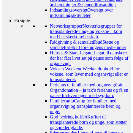
årsberetninger & generalforsamling
Indsamlingsoversigt
Oversigt over
indsamlingsaktiviteter
Få støtte
Netværksgrupper
Netværksgrupper for
transplanterede unge og voksne – kom
med i et stærkt fællesskab.
Rådgivning & samtaletilbud
Støtte og
samtaleforløb til foreningens medlemmer
Heroes & Stars Legatet
Legat til danskere
der har fået livet sat på pause som følge af
organsvigt.
Voksen Weekend
Weekendophold for
voksne, som lever med organsvigt eller er
transplanteret.
Feriehus til familier med organsvigt
Lån
Organdonation – ja tak’s feriehus og få en
pause fra hverdagen med sygdom.
Familiecamp
Camp for familier med
organsvigt og transplanterede børn og
unge.
God bedring kuffert
Kuffert til
transplanterede børn og unge, som støtter
og spreder glæde.
Stjernestunder Legatet
Legat til børn og