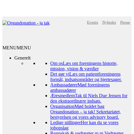
Events
Nyheder
Presse
MENU
MENU
Generelt
Om os
Læs om foreningens historie,
mission, vision & værdier
Det gør vi
Læs om patientforeningens
formål, indsatsområder og hjertesager.
Ambassadører
Mød foreningens
ambassadører
Æresmedlem
Tak til Niels Due Jensen for
den ekstraordinære indsats.
Organisation
Mød holdet bag
Organdonation – ja tak! Sekretariatet,
bestyrelsen og vores advisory board.
Ledige stillinger
Her kan du se vores
jobopslag
Regnskab & vedtægter m.m.
Vedtægter,