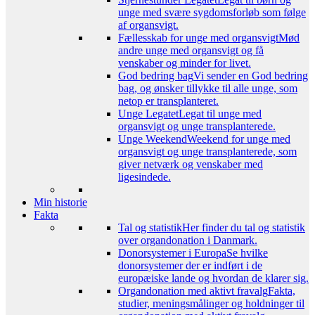
unge med svære sygdomsforløb som følge
af organsvigt.
Fællesskab for unge med organsvigt
Mød
andre unge med organsvigt og få
venskaber og minder for livet.
God bedring bag
Vi sender en God bedring
bag, og ønsker tillykke til alle unge, som
netop er transplanteret.
Unge Legatet
Legat til unge med
organsvigt og unge transplanterede.
Unge Weekend
Weekend for unge med
organsvigt og unge transplanterede, som
giver netværk og venskaber med
ligesindede.
Min historie
Fakta
Tal og statistik
Her finder du tal og statistik
over organdonation i Danmark.
Donorsystemer i Europa
Se hvilke
donorsystemer der er indført i de
europæiske lande og hvordan de klarer sig.
Organdonation med aktivt fravalg
Fakta,
studier, meningsmålinger og holdninger til