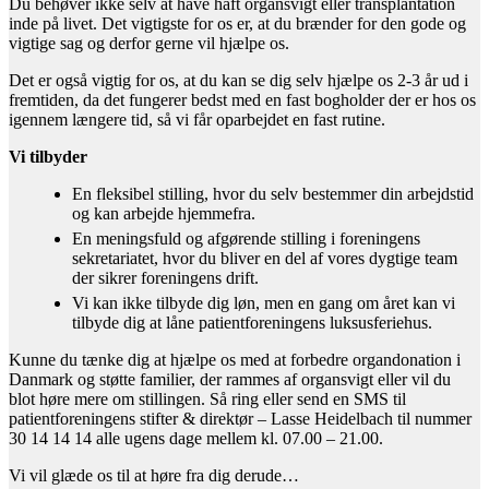
Du behøver ikke selv at have haft organsvigt eller transplantation
inde på livet. Det vigtigste for os er, at du brænder for den gode og
vigtige sag og derfor gerne vil hjælpe os.
Det er også vigtig for os, at du kan se dig selv hjælpe os 2-3 år ud i
fremtiden, da det fungerer bedst med en fast bogholder der er hos os
igennem længere tid, så vi får oparbejdet en fast rutine.
Vi tilbyder
En fleksibel stilling, hvor du selv bestemmer din arbejdstid
og kan arbejde hjemmefra.
En meningsfuld og afgørende stilling i foreningens
sekretariatet, hvor du bliver en del af vores dygtige team
der sikrer foreningens drift.
Vi kan ikke tilbyde dig løn, men en gang om året kan vi
tilbyde dig at låne patientforeningens luksusferiehus.
Kunne du tænke dig at hjælpe os med at forbedre organdonation i
Danmark og støtte familier, der rammes af organsvigt eller vil du
blot høre mere om stillingen. Så ring eller send en SMS til
patientforeningens stifter & direktør – Lasse Heidelbach til nummer
30 14 14 14 alle ugens dage mellem kl. 07.00 – 21.00.
Vi vil glæde os til at høre fra dig derude…