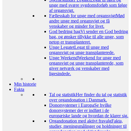
unge med svære sygdomsforløb som følge
af organsvigt.
Fællesskab for unge med organsvigt
Mød
andre unge med organsvigt og få
venskaber og minder for livet.
God bedring bag
Vi sender en God bedring
bag, og ønsker tillykke til alle unge, som
netop er transplanteret.
Unge Legatet
Legat til unge med
organsvigt og unge transplanterede.
Unge Weekend
Weekend for unge med
organsvigt og unge transplanterede, som
giver netværk og venskaber med
ligesindede.
Min historie
Fakta
Tal og statistik
Her finder du tal og statistik
over organdonation i Danmark.
Donorsystemer i Europa
Se hvilke
donorsystemer der er indført i de
europæiske lande og hvordan de klarer sig.
Organdonation med aktivt fravalg
Fakta,
studier, meningsmålinger og holdninger til