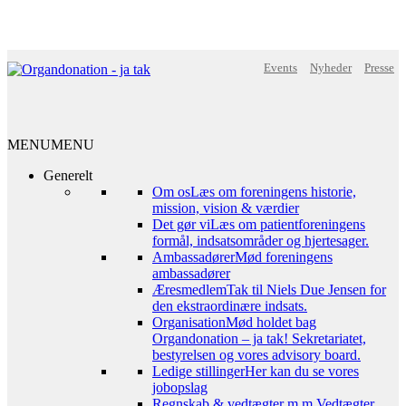
Events
Nyheder
Presse
MENU
MENU
Generelt
Om os
Læs om foreningens historie,
mission, vision & værdier
Det gør vi
Læs om patientforeningens
formål, indsatsområder og hjertesager.
Ambassadører
Mød foreningens
ambassadører
Æresmedlem
Tak til Niels Due Jensen for
den ekstraordinære indsats.
Organisation
Mød holdet bag
Organdonation – ja tak! Sekretariatet,
bestyrelsen og vores advisory board.
Ledige stillinger
Her kan du se vores
jobopslag
Regnskab & vedtægter m.m.
Vedtægter,