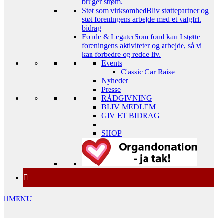
bruger strøm.
Støt som virksomhed
Bliv støttepartner og
støt foreningens arbejde med et valgfrit
bidrag
Fonde & Legater
Som fond kan I støtte
foreningens aktiviteter og arbejde, så vi
kan forbedre og redde liv.
Events
Classic Car Raise
Nyheder
Presse
RÅDGIVNING
BLIV MEDLEM
GIV ET BIDRAG
SHOP
MENU