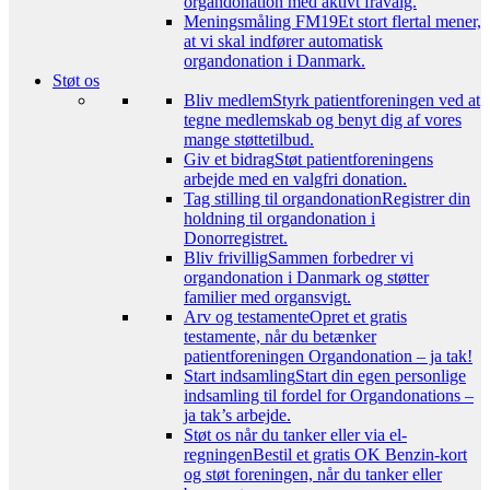
organdonation med aktivt fravalg.
Meningsmåling FM19
Et stort flertal mener,
at vi skal indfører automatisk
organdonation i Danmark.
Støt os
Bliv medlem
Styrk patientforeningen ved at
tegne medlemskab og benyt dig af vores
mange støttetilbud.
Giv et bidrag
Støt patientforeningens
arbejde med en valgfri donation.
Tag stilling til organdonation
Registrer din
holdning til organdonation i
Donorregistret.
Bliv frivillig
Sammen forbedrer vi
organdonation i Danmark og støtter
familier med organsvigt.
Arv og testamente
Opret et gratis
testamente, når du betænker
patientforeningen Organdonation – ja tak!
Start indsamling
Start din egen personlige
indsamling til fordel for Organdonations –
ja tak’s arbejde.
Støt os når du tanker eller via el-
regningen
Bestil et gratis OK Benzin-kort
og støt foreningen, når du tanker eller