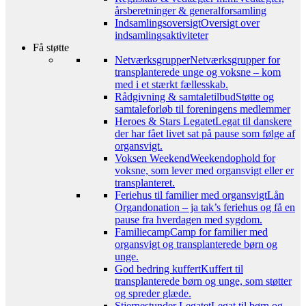
årsberetninger & generalforsamling
Indsamlingsoversigt
Oversigt over
indsamlingsaktiviteter
Få støtte
Netværksgrupper
Netværksgrupper for
transplanterede unge og voksne – kom
med i et stærkt fællesskab.
Rådgivning & samtaletilbud
Støtte og
samtaleforløb til foreningens medlemmer
Heroes & Stars Legatet
Legat til danskere
der har fået livet sat på pause som følge af
organsvigt.
Voksen Weekend
Weekendophold for
voksne, som lever med organsvigt eller er
transplanteret.
Feriehus til familier med organsvigt
Lån
Organdonation – ja tak’s feriehus og få en
pause fra hverdagen med sygdom.
Familiecamp
Camp for familier med
organsvigt og transplanterede børn og
unge.
God bedring kuffert
Kuffert til
transplanterede børn og unge, som støtter
og spreder glæde.
Stjernestunder Legatet
Legat til børn og