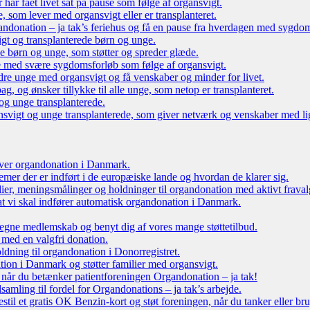
r har fået livet sat på pause som følge af organsvigt.
som lever med organsvigt eller er transplanteret.
ndonation – ja tak’s feriehus og få en pause fra hverdagen med sygdo
gt og transplanterede børn og unge.
ede børn og unge, som støtter og spreder glæde.
e med svære sygdomsforløb som følge af organsvigt.
re unge med organsvigt og få venskaber og minder for livet.
g, og ønsker tillykke til alle unge, som netop er transplanteret.
og unge transplanterede.
vigt og unge transplanterede, som giver netværk og venskaber med li
 over organdonation i Danmark.
emer der er indført i de europæiske lande og hvordan de klarer sig.
dier, meningsmålinger og holdninger til organdonation med aktivt fraval
, at vi skal indfører automatisk organdonation i Danmark.
tegne medlemskab og benyt dig af vores mange støttetilbud.
 med en valgfri donation.
oldning til organdonation i Donorregistret.
ion i Danmark og støtter familier med organsvigt.
, når du betænker patientforeningen Organdonation – ja tak!
samling til fordel for Organdonations – ja tak’s arbejde.
stil et gratis OK Benzin-kort og støt foreningen, når du tanker eller br