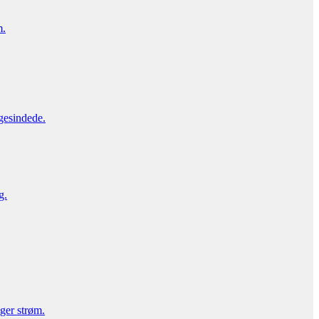
m.
gesindede.
g.
uger strøm.