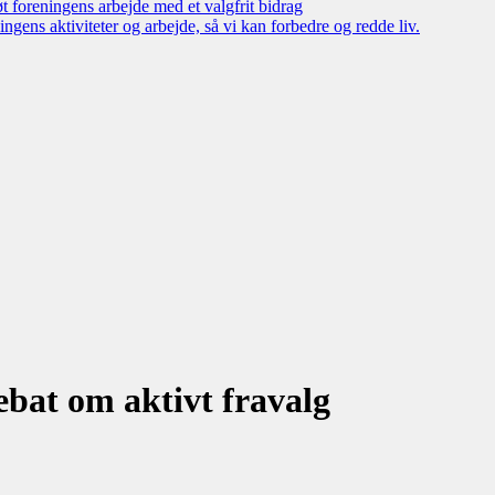
øt foreningens arbejde med et valgfrit bidrag
ngens aktiviteter og arbejde, så vi kan forbedre og redde liv.
bat om aktivt fravalg