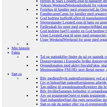
Heroes & Stars Legatet
Legat til danskere de
Voksen Weekend
Weekendophold for voksne, 
Feriehus til familier med organsvigt
Lån Orga
Familiecamp
Camp for familier med organsvi
God bedring kuffert
Kuffert til transplanter
Stjernestunder Legatet
Legat til børn og ung
Fællesskab for unge med organsvigt
Mød and
God bedring bag
Vi sender en God bedring ba
Unge Legatet
Legat til unge med organsvigt 
Unge Weekend
Weekend for unge med organs
Min historie
Fakta
Tal og statistik
Her finder du tal og statistik
Donorsystemer i Europa
Se hvilke donorsyst
Organdonation med aktivt fravalg
Fakta, stu
Meningsmåling FM19
Et stort flertal mener
Støt os
Bliv medlem
Styrk patientforeningen ved at 
Giv et bidrag
Støt patientforeningens arbejde
Tag stilling til organdonation
Registrer din h
Bliv frivillig
Sammen forbedrer vi organdonat
Arv og testamente
Opret et gratis testamente
Start indsamling
Start din egen personlige ind
Støt os når du tanker eller via el-regningen
Be