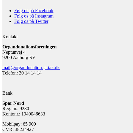
Følg os på Facebook
Følg os på Instagram
Følg os på Twitter
Kontakt
Organdonationsforeningen
Neptunvej 4
9200 Aalborg SV
mail@organdonation-ja-tak.dk
Telefon: 30 14 14 14
Bank
Spar Nord
Reg. nr.: 9280
Kontonr.: 1940046633
Mobilpay: 65 900
CVR: 38234927