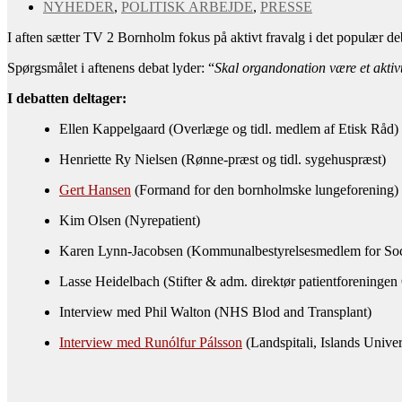
NYHEDER
,
POLITISK ARBEJDE
,
PRESSE
I aften sætter TV 2 Bornholm fokus på aktivt fravalg i det populær
Spørgsmålet i aftenens debat lyder: “
Skal organdonation være et aktivt
I debatten deltager:
Ellen Kappelgaard (Overlæge og tidl. medlem af Etisk Råd)
Henriette Ry Nielsen (Rønne-præst og tidl. sygehuspræst)
Gert Hansen
(Formand for den bornholmske lungeforening)
Kim Olsen (Nyrepatient)
Karen Lynn-Jacobsen (Kommunalbestyrelsesmedlem for Soc
Lasse Heidelbach (Stifter & adm. direktør patientforeningen
Interview med Phil Walton (NHS Blod and Transplant)
Interview med Runólfur Pálsson
(Landspitali, Islands Univer