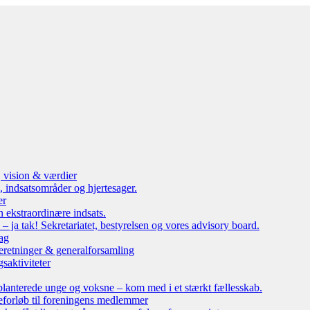
, vision & værdier
 indsatsområder og hjertesager.
er
n ekstraordinære indsats.
ja tak! Sekretariatet, bestyrelsen og vores advisory board.
ag
eretninger & generalforsamling
saktiviteter
lanterede unge og voksne – kom med i et stærkt fællesskab.
leforløb til foreningens medlemmer