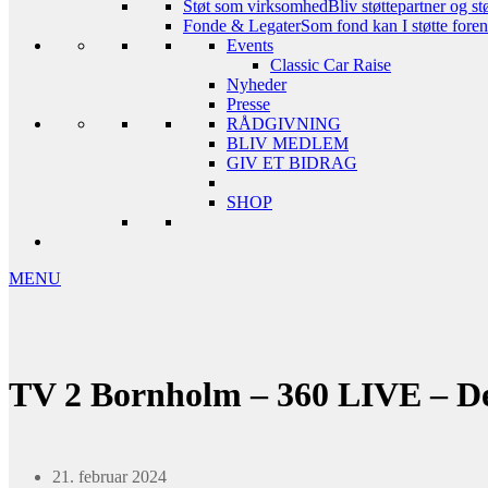
Støt som virksomhed
Bliv støttepartner og st
Fonde & Legater
Som fond kan I støtte foreni
Events
Classic Car Raise
Nyheder
Presse
RÅDGIVNING
BLIV MEDLEM
GIV ET BIDRAG
SHOP
MENU
TV 2 Bornholm – 360 LIVE – De
21. februar 2024