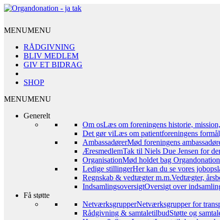
MENU
MENU
RÅDGIVNING
BLIV MEDLEM
GIV ET BIDRAG
SHOP
MENU
MENU
Generelt
Om os
Læs om foreningens historie, mission
Det gør vi
Læs om patientforeningens formål,
Ambassadører
Mød foreningens ambassadør
Æresmedlem
Tak til Niels Due Jensen for de
Organisation
Mød holdet bag Organdonation – 
Ledige stillinger
Her kan du se vores jobopsl
Regnskab & vedtægter m.m.
Vedtægter, årsb
Indsamlingsoversigt
Oversigt over indsamling
Få støtte
Netværksgrupper
Netværksgrupper for transp
Rådgivning & samtaletilbud
Støtte og samta