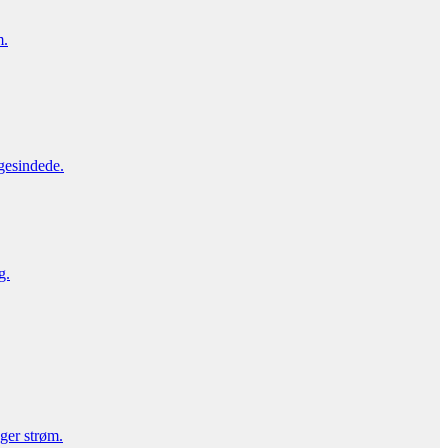
m.
gesindede.
g.
uger strøm.