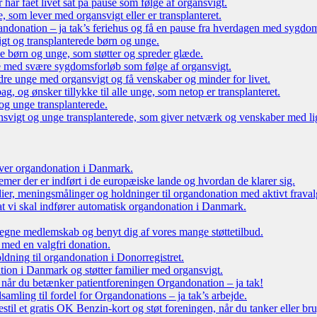
r har fået livet sat på pause som følge af organsvigt.
som lever med organsvigt eller er transplanteret.
ndonation – ja tak’s feriehus og få en pause fra hverdagen med sygdo
gt og transplanterede børn og unge.
ede børn og unge, som støtter og spreder glæde.
e med svære sygdomsforløb som følge af organsvigt.
re unge med organsvigt og få venskaber og minder for livet.
g, og ønsker tillykke til alle unge, som netop er transplanteret.
og unge transplanterede.
vigt og unge transplanterede, som giver netværk og venskaber med li
 over organdonation i Danmark.
emer der er indført i de europæiske lande og hvordan de klarer sig.
dier, meningsmålinger og holdninger til organdonation med aktivt fraval
, at vi skal indfører automatisk organdonation i Danmark.
tegne medlemskab og benyt dig af vores mange støttetilbud.
 med en valgfri donation.
oldning til organdonation i Donorregistret.
ion i Danmark og støtter familier med organsvigt.
, når du betænker patientforeningen Organdonation – ja tak!
samling til fordel for Organdonations – ja tak’s arbejde.
stil et gratis OK Benzin-kort og støt foreningen, når du tanker eller br