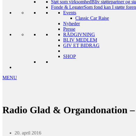
Støt som virksomhed
Bliv støttepartner og st
Fonde & Legater
Som fond kan I støtte foreni
Events
Classic Car Raise
Nyheder
Presse
RÅDGIVNING
BLIV MEDLEM
GIV ET BIDRAG
SHOP
MENU
Radio Glad & Organdonation – 
20. april 2016