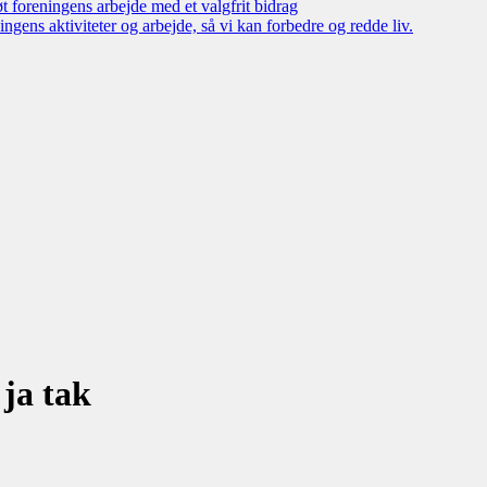
øt foreningens arbejde med et valgfrit bidrag
ngens aktiviteter og arbejde, så vi kan forbedre og redde liv.
ja tak