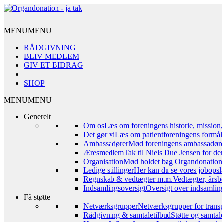
MENU
MENU
RÅDGIVNING
BLIV MEDLEM
GIV ET BIDRAG
SHOP
MENU
MENU
Generelt
Om os
Læs om foreningens historie, mission
Det gør vi
Læs om patientforeningens formål,
Ambassadører
Mød foreningens ambassadør
Æresmedlem
Tak til Niels Due Jensen for de
Organisation
Mød holdet bag Organdonation – 
Ledige stillinger
Her kan du se vores jobopsl
Regnskab & vedtægter m.m.
Vedtægter, årsb
Indsamlingsoversigt
Oversigt over indsamling
Få støtte
Netværksgrupper
Netværksgrupper for transp
Rådgivning & samtaletilbud
Støtte og samta