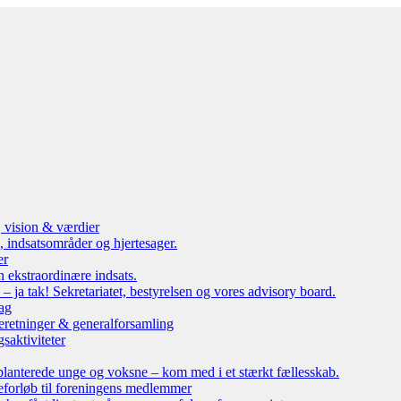
, vision & værdier
 indsatsområder og hjertesager.
er
n ekstraordinære indsats.
ja tak! Sekretariatet, bestyrelsen og vores advisory board.
ag
eretninger & generalforsamling
saktiviteter
lanterede unge og voksne – kom med i et stærkt fællesskab.
leforløb til foreningens medlemmer