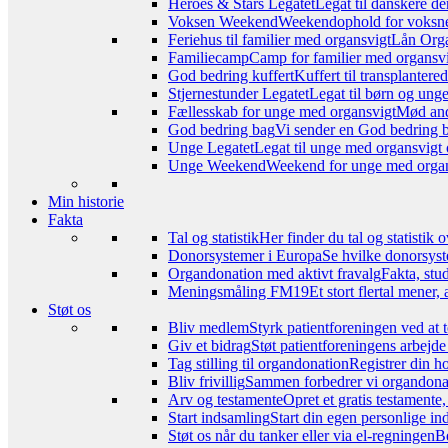
Heroes & Stars Legatet
Legat til danskere de
Voksen Weekend
Weekendophold for voksne, 
Feriehus til familier med organsvigt
Lån Orga
Familiecamp
Camp for familier med organsvi
God bedring kuffert
Kuffert til transplanter
Stjernestunder Legatet
Legat til børn og ung
Fællesskab for unge med organsvigt
Mød and
God bedring bag
Vi sender en God bedring ba
Unge Legatet
Legat til unge med organsvigt 
Unge Weekend
Weekend for unge med organs
Min historie
Fakta
Tal og statistik
Her finder du tal og statistik
Donorsystemer i Europa
Se hvilke donorsyst
Organdonation med aktivt fravalg
Fakta, stu
Meningsmåling FM19
Et stort flertal mener
Støt os
Bliv medlem
Styrk patientforeningen ved at 
Giv et bidrag
Støt patientforeningens arbejde
Tag stilling til organdonation
Registrer din h
Bliv frivillig
Sammen forbedrer vi organdonat
Arv og testamente
Opret et gratis testamente
Start indsamling
Start din egen personlige ind
Støt os når du tanker eller via el-regningen
Be