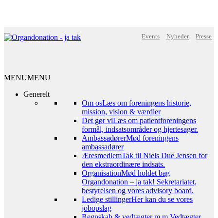
Events
Nyheder
Presse
MENU
MENU
Generelt
Om os
Læs om foreningens historie,
mission, vision & værdier
Det gør vi
Læs om patientforeningens
formål, indsatsområder og hjertesager.
Ambassadører
Mød foreningens
ambassadører
Æresmedlem
Tak til Niels Due Jensen for
den ekstraordinære indsats.
Organisation
Mød holdet bag
Organdonation – ja tak! Sekretariatet,
bestyrelsen og vores advisory board.
Ledige stillinger
Her kan du se vores
jobopslag
Regnskab & vedtægter m.m.
Vedtægter,