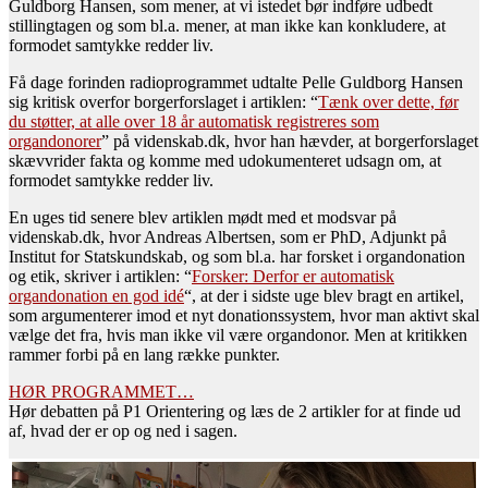
Guldborg Hansen, som mener, at vi istedet bør indføre udbedt
stillingtagen og som bl.a. mener, at man ikke kan konkludere, at
formodet samtykke redder liv.
Få dage forinden radioprogrammet udtalte Pelle Guldborg Hansen
sig kritisk overfor borgerforslaget i artiklen: “
Tænk over dette, før
du støtter, at alle over 18 år automatisk registreres som
organdonorer
” på videnskab.dk, hvor han hævder, at borgerforslaget
skævvrider fakta og komme med udokumenteret udsagn om, at
formodet samtykke redder liv.
En uges tid senere blev artiklen mødt med et modsvar på
videnskab.dk, hvor Andreas Albertsen, som er PhD, Adjunkt på
Institut for Statskundskab, og som bl.a. har forsket i organdonation
og etik, skriver i artiklen: “
Forsker: Derfor er automatisk
organdonation en god idé
“, at der i sidste uge blev bragt en artikel,
som argumenterer imod et nyt donationssystem, hvor man aktivt skal
vælge det fra, hvis man ikke vil være organdonor. Men at kritikken
rammer forbi på en lang række punkter.
HØR PROGRAMMET…
Hør debatten på P1 Orientering og læs de 2 artikler for at finde ud
af, hvad der er op og ned i sagen.