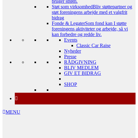
bruger strøm.
Støt som virksomhed
Bliv støttepartner og
støt foreningens arbejde med et valgfrit
bidrag
Fonde & Legater
Som fond kan I støtte
foreningens aktiviteter og arbejde, så vi
kan forbedre og redde liv.
Events
Classic Car Raise
Nyheder
Presse
RÅDGIVNING
BLIV MEDLEM
GIV ET BIDRAG
SHOP
MENU