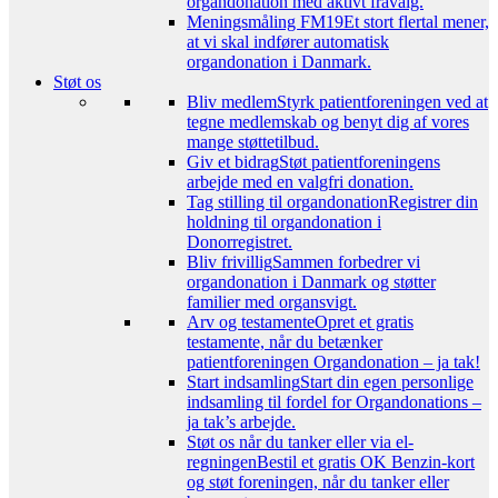
organdonation med aktivt fravalg.
Meningsmåling FM19
Et stort flertal mener,
at vi skal indfører automatisk
organdonation i Danmark.
Støt os
Bliv medlem
Styrk patientforeningen ved at
tegne medlemskab og benyt dig af vores
mange støttetilbud.
Giv et bidrag
Støt patientforeningens
arbejde med en valgfri donation.
Tag stilling til organdonation
Registrer din
holdning til organdonation i
Donorregistret.
Bliv frivillig
Sammen forbedrer vi
organdonation i Danmark og støtter
familier med organsvigt.
Arv og testamente
Opret et gratis
testamente, når du betænker
patientforeningen Organdonation – ja tak!
Start indsamling
Start din egen personlige
indsamling til fordel for Organdonations –
ja tak’s arbejde.
Støt os når du tanker eller via el-
regningen
Bestil et gratis OK Benzin-kort
og støt foreningen, når du tanker eller