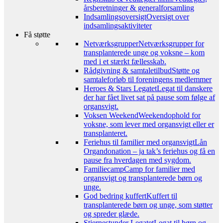
årsberetninger & generalforsamling
Indsamlingsoversigt
Oversigt over
indsamlingsaktiviteter
Få støtte
Netværksgrupper
Netværksgrupper for
transplanterede unge og voksne – kom
med i et stærkt fællesskab.
Rådgivning & samtaletilbud
Støtte og
samtaleforløb til foreningens medlemmer
Heroes & Stars Legatet
Legat til danskere
der har fået livet sat på pause som følge af
organsvigt.
Voksen Weekend
Weekendophold for
voksne, som lever med organsvigt eller er
transplanteret.
Feriehus til familier med organsvigt
Lån
Organdonation – ja tak’s feriehus og få en
pause fra hverdagen med sygdom.
Familiecamp
Camp for familier med
organsvigt og transplanterede børn og
unge.
God bedring kuffert
Kuffert til
transplanterede børn og unge, som støtter
og spreder glæde.
Stjernestunder Legatet
Legat til børn og