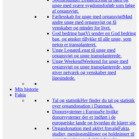
unge med svære sygdomsforløb som følge
af organsvigt.
Fællesskab for unge med organsvigt
Mød
andre unge med organsvigt og få
venskaber og minder for livet.
God bedring bag
Vi sender en God bedring
bag, og ønsker tillykke til alle unge, som
netop er transplanteret.
Unge Legatet
Legat til unge med
organsvigt og unge transplanterede.
Unge Weekend
Weekend for unge med
organsvigt og unge transplanterede, som
giver netværk og venskaber med
ligesindede.
Min historie
Fakta
Tal og statistik
Her finder du tal og statistik
over organdonation i Danmark.
Donorsystemer i Europa
Se hvilke
donorsystemer der er indført i de
europæiske lande og hvordan de klarer sig.
Organdonation med aktivt fravalg
Fakta,
studier, meningsmålinger og holdninger til