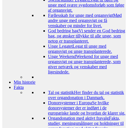
unge med svære sygdomsforløb som følge
af organsvigt.
Fællesskab for unge med organsvigt
Mød
andre unge med organsvigt og få
venskaber og minder for livet.
God bedring bag
Vi sender en God bedring
bag, og ønsker tillykke til alle unge, som
netop er transplanteret.
Unge Legatet
Legat til unge med
organsvigt og unge transplanterede.
Unge Weekend
Weekend for unge med
organsvigt og unge transplanterede, som
giver netværk og venskaber med
ligesindede.
Min historie
Fakta
Tal og statistik
Her finder du tal og statistik
over organdonation i Danmark.
Donorsystemer i Europa
Se hvilke
donorsystemer der er indført i de
europæiske lande og hvordan de klarer sig.
Organdonation med aktivt fravalg
Fakta,
studier, meningsmålinger og holdninger til