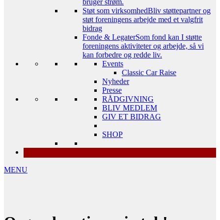
bruger strøm.
Støt som virksomhed
Bliv støttepartner og
støt foreningens arbejde med et valgfrit
bidrag
Fonde & Legater
Som fond kan I støtte
foreningens aktiviteter og arbejde, så vi
kan forbedre og redde liv.
Events
Classic Car Raise
Nyheder
Presse
RÅDGIVNING
BLIV MEDLEM
GIV ET BIDRAG
SHOP
MENU