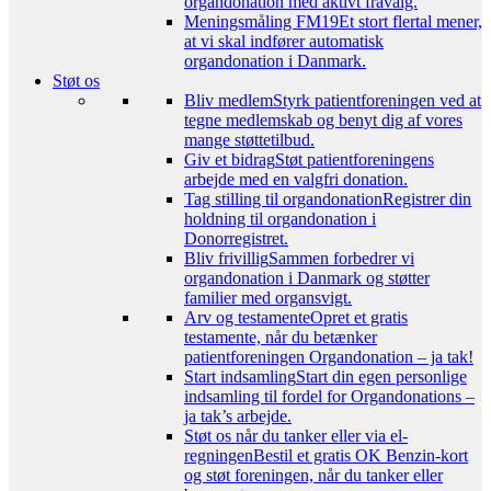
organdonation med aktivt fravalg.
Meningsmåling FM19
Et stort flertal mener,
at vi skal indfører automatisk
organdonation i Danmark.
Støt os
Bliv medlem
Styrk patientforeningen ved at
tegne medlemskab og benyt dig af vores
mange støttetilbud.
Giv et bidrag
Støt patientforeningens
arbejde med en valgfri donation.
Tag stilling til organdonation
Registrer din
holdning til organdonation i
Donorregistret.
Bliv frivillig
Sammen forbedrer vi
organdonation i Danmark og støtter
familier med organsvigt.
Arv og testamente
Opret et gratis
testamente, når du betænker
patientforeningen Organdonation – ja tak!
Start indsamling
Start din egen personlige
indsamling til fordel for Organdonations –
ja tak’s arbejde.
Støt os når du tanker eller via el-
regningen
Bestil et gratis OK Benzin-kort
og støt foreningen, når du tanker eller