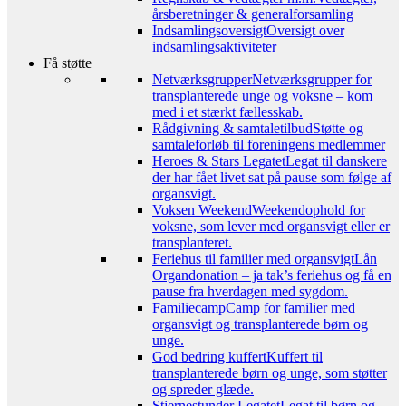
årsberetninger & generalforsamling
Indsamlingsoversigt
Oversigt over
indsamlingsaktiviteter
Få støtte
Netværksgrupper
Netværksgrupper for
transplanterede unge og voksne – kom
med i et stærkt fællesskab.
Rådgivning & samtaletilbud
Støtte og
samtaleforløb til foreningens medlemmer
Heroes & Stars Legatet
Legat til danskere
der har fået livet sat på pause som følge af
organsvigt.
Voksen Weekend
Weekendophold for
voksne, som lever med organsvigt eller er
transplanteret.
Feriehus til familier med organsvigt
Lån
Organdonation – ja tak’s feriehus og få en
pause fra hverdagen med sygdom.
Familiecamp
Camp for familier med
organsvigt og transplanterede børn og
unge.
God bedring kuffert
Kuffert til
transplanterede børn og unge, som støtter
og spreder glæde.
Stjernestunder Legatet
Legat til børn og