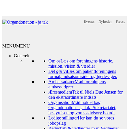
Events
Nyheder
Presse
MENU
MENU
Generelt
Om os
Læs om foreningens historie,
mission, vision & værdier
Det gør vi
Læs om patientforeningens
formål, indsatsområder og hjertesager.
Ambassadører
Mød foreningens
ambassadører
Æresmedlem
Tak til Niels Due Jensen for
den ekstraordinære indsats.
Organisation
Mød holdet bag
Organdonation – ja tak! Sekretariatet,
bestyrelsen og vores advisory board.
Ledige stillinger
Her kan du se vores
jobopslag
Regnskab & vedtægter m.m.
Vedtægter,