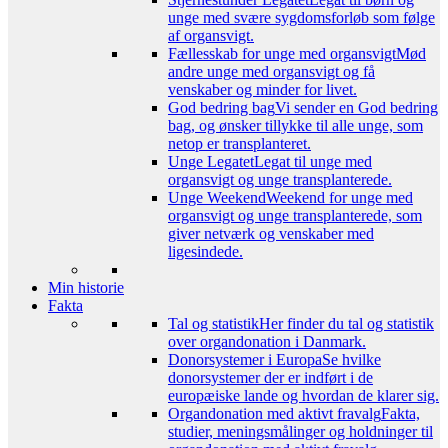
unge med svære sygdomsforløb som følge
af organsvigt.
Fællesskab for unge med organsvigt
Mød
andre unge med organsvigt og få
venskaber og minder for livet.
God bedring bag
Vi sender en God bedring
bag, og ønsker tillykke til alle unge, som
netop er transplanteret.
Unge Legatet
Legat til unge med
organsvigt og unge transplanterede.
Unge Weekend
Weekend for unge med
organsvigt og unge transplanterede, som
giver netværk og venskaber med
ligesindede.
Min historie
Fakta
Tal og statistik
Her finder du tal og statistik
over organdonation i Danmark.
Donorsystemer i Europa
Se hvilke
donorsystemer der er indført i de
europæiske lande og hvordan de klarer sig.
Organdonation med aktivt fravalg
Fakta,
studier, meningsmålinger og holdninger til