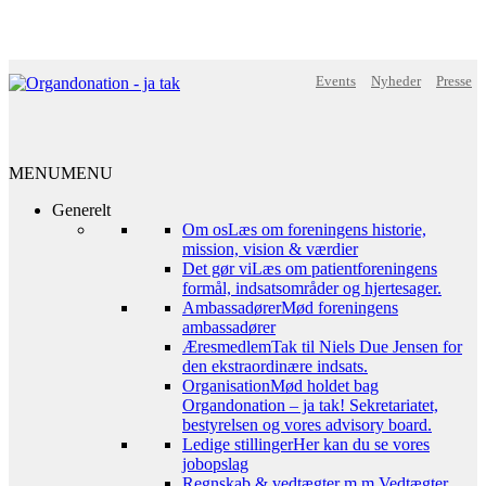
Events
Nyheder
Presse
MENU
MENU
Generelt
Om os
Læs om foreningens historie,
mission, vision & værdier
Det gør vi
Læs om patientforeningens
formål, indsatsområder og hjertesager.
Ambassadører
Mød foreningens
ambassadører
Æresmedlem
Tak til Niels Due Jensen for
den ekstraordinære indsats.
Organisation
Mød holdet bag
Organdonation – ja tak! Sekretariatet,
bestyrelsen og vores advisory board.
Ledige stillinger
Her kan du se vores
jobopslag
Regnskab & vedtægter m.m.
Vedtægter,