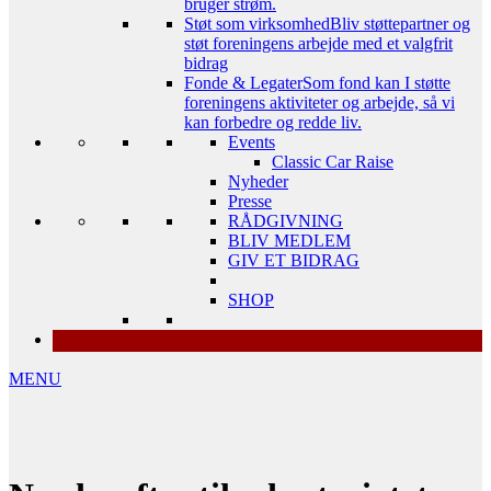
bruger strøm.
Støt som virksomhed
Bliv støttepartner og
støt foreningens arbejde med et valgfrit
bidrag
Fonde & Legater
Som fond kan I støtte
foreningens aktiviteter og arbejde, så vi
kan forbedre og redde liv.
Events
Classic Car Raise
Nyheder
Presse
RÅDGIVNING
BLIV MEDLEM
GIV ET BIDRAG
SHOP
MENU