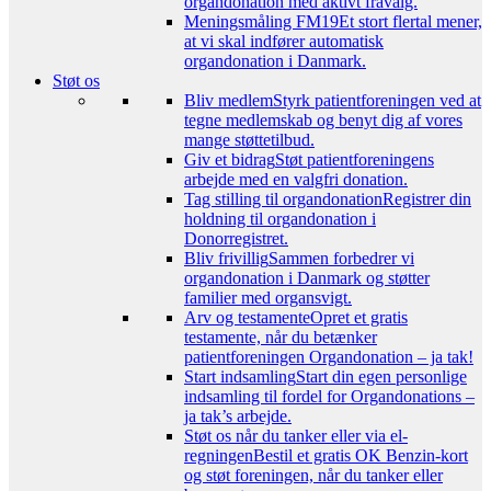
organdonation med aktivt fravalg.
Meningsmåling FM19
Et stort flertal mener,
at vi skal indfører automatisk
organdonation i Danmark.
Støt os
Bliv medlem
Styrk patientforeningen ved at
tegne medlemskab og benyt dig af vores
mange støttetilbud.
Giv et bidrag
Støt patientforeningens
arbejde med en valgfri donation.
Tag stilling til organdonation
Registrer din
holdning til organdonation i
Donorregistret.
Bliv frivillig
Sammen forbedrer vi
organdonation i Danmark og støtter
familier med organsvigt.
Arv og testamente
Opret et gratis
testamente, når du betænker
patientforeningen Organdonation – ja tak!
Start indsamling
Start din egen personlige
indsamling til fordel for Organdonations –
ja tak’s arbejde.
Støt os når du tanker eller via el-
regningen
Bestil et gratis OK Benzin-kort
og støt foreningen, når du tanker eller