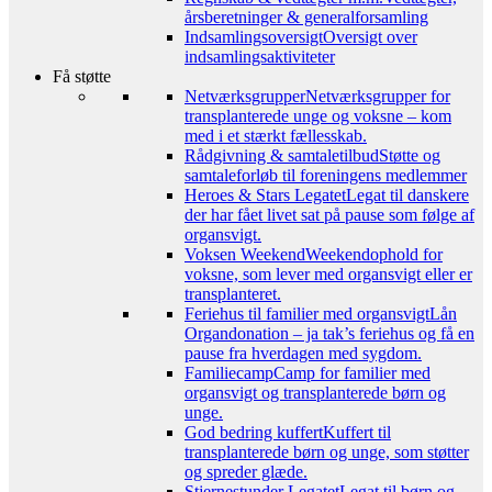
årsberetninger & generalforsamling
Indsamlingsoversigt
Oversigt over
indsamlingsaktiviteter
Få støtte
Netværksgrupper
Netværksgrupper for
transplanterede unge og voksne – kom
med i et stærkt fællesskab.
Rådgivning & samtaletilbud
Støtte og
samtaleforløb til foreningens medlemmer
Heroes & Stars Legatet
Legat til danskere
der har fået livet sat på pause som følge af
organsvigt.
Voksen Weekend
Weekendophold for
voksne, som lever med organsvigt eller er
transplanteret.
Feriehus til familier med organsvigt
Lån
Organdonation – ja tak’s feriehus og få en
pause fra hverdagen med sygdom.
Familiecamp
Camp for familier med
organsvigt og transplanterede børn og
unge.
God bedring kuffert
Kuffert til
transplanterede børn og unge, som støtter
og spreder glæde.
Stjernestunder Legatet
Legat til børn og