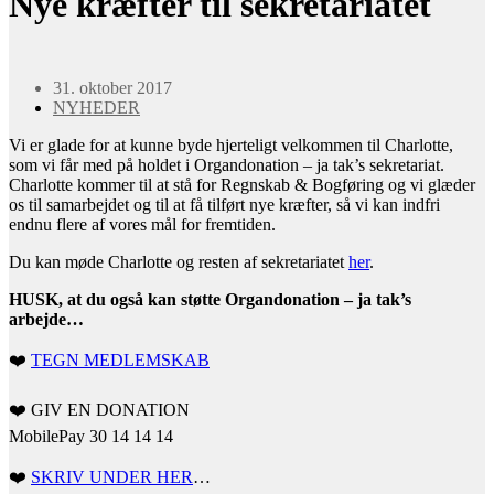
Nye kræfter til sekretariatet
31. oktober 2017
NYHEDER
Vi er glade for at kunne byde hjerteligt velkommen til Charlotte,
som vi får med på holdet i Organdonation – ja tak’s sekretariat.
Charlotte kommer til at stå for Regnskab & Bogføring og vi glæder
os til samarbejdet og til at få tilført nye kræfter, så vi kan indfri
endnu flere af vores mål for fremtiden.
Du kan møde Charlotte og resten af sekretariatet
her
.
HUSK, at du også kan støtte Organdonation – ja tak’s
arbejde…
❤️
TEGN MEDLEMSKAB
❤️
GIV EN DONATION
MobilePay 30 14 14 14
❤️
SKRIV UNDER HER
…