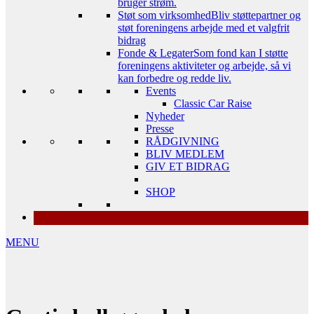
bruger strøm.
Støt som virksomhed
Bliv støttepartner og
støt foreningens arbejde med et valgfrit
bidrag
Fonde & Legater
Som fond kan I støtte
foreningens aktiviteter og arbejde, så vi
kan forbedre og redde liv.
Events
Classic Car Raise
Nyheder
Presse
RÅDGIVNING
BLIV MEDLEM
GIV ET BIDRAG
SHOP
MENU