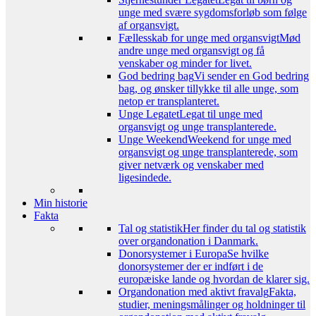
unge med svære sygdomsforløb som følge
af organsvigt.
Fællesskab for unge med organsvigt
Mød
andre unge med organsvigt og få
venskaber og minder for livet.
God bedring bag
Vi sender en God bedring
bag, og ønsker tillykke til alle unge, som
netop er transplanteret.
Unge Legatet
Legat til unge med
organsvigt og unge transplanterede.
Unge Weekend
Weekend for unge med
organsvigt og unge transplanterede, som
giver netværk og venskaber med
ligesindede.
Min historie
Fakta
Tal og statistik
Her finder du tal og statistik
over organdonation i Danmark.
Donorsystemer i Europa
Se hvilke
donorsystemer der er indført i de
europæiske lande og hvordan de klarer sig.
Organdonation med aktivt fravalg
Fakta,
studier, meningsmålinger og holdninger til