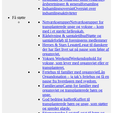
årsberetninger & generalforsamling
Indsamlingsoversigt
Oversigt over
indsamlingsaktiviteter
Få støtte
Netværksgrupper
Netværksgrupper for
transplanterede unge og voksne – kom
med i et stærkt fællesskab.
Rådgivning & samtaletilbud
Støtte og
samtaleforløb til foreningens medlemmer
Heroes & Stars Legatet
Legat til danskere
der har fået livet sat på pause som følge af
organsvigt.
Voksen Weekend
Weekendophold for
voksne, som lever med organsvigt eller er
transplanteret.
Feriehus til familier med organsvigt
Lån
Organdonation – ja tak’s feriehus og få en
pause fra hverdagen med sygdom.
Familiecamp
Camp for familier med
organsvigt og transplanterede børn og
unge.
God bedring kuffert
Kuffert til
transplanterede børn og unge, som støtter
og spreder glæde.
Stjernestunder Legatet
Legat til børn og