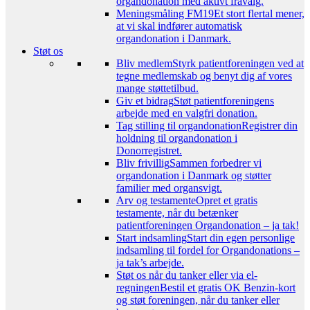
organdonation med aktivt fravalg.
Meningsmåling FM19
Et stort flertal mener,
at vi skal indfører automatisk
organdonation i Danmark.
Støt os
Bliv medlem
Styrk patientforeningen ved at
tegne medlemskab og benyt dig af vores
mange støttetilbud.
Giv et bidrag
Støt patientforeningens
arbejde med en valgfri donation.
Tag stilling til organdonation
Registrer din
holdning til organdonation i
Donorregistret.
Bliv frivillig
Sammen forbedrer vi
organdonation i Danmark og støtter
familier med organsvigt.
Arv og testamente
Opret et gratis
testamente, når du betænker
patientforeningen Organdonation – ja tak!
Start indsamling
Start din egen personlige
indsamling til fordel for Organdonations –
ja tak’s arbejde.
Støt os når du tanker eller via el-
regningen
Bestil et gratis OK Benzin-kort
og støt foreningen, når du tanker eller