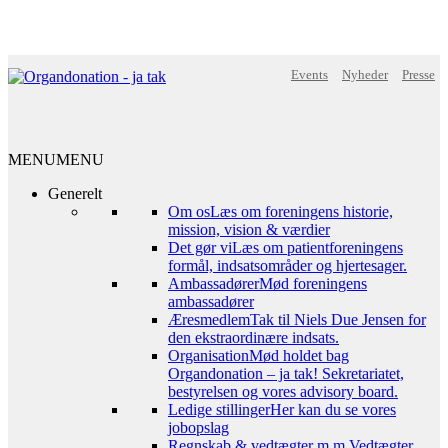
Events
Nyheder
Presse
MENU
MENU
Generelt
Om os
Læs om foreningens historie,
mission, vision & værdier
Det gør vi
Læs om patientforeningens
formål, indsatsområder og hjertesager.
Ambassadører
Mød foreningens
ambassadører
Æresmedlem
Tak til Niels Due Jensen for
den ekstraordinære indsats.
Organisation
Mød holdet bag
Organdonation – ja tak! Sekretariatet,
bestyrelsen og vores advisory board.
Ledige stillinger
Her kan du se vores
jobopslag
Regnskab & vedtægter m.m.
Vedtægter,