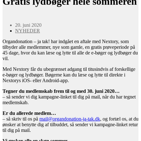
Gratis lydbøger hele sommeren
20. juni 2020
NYHEDER
Organdonation – ja tak! har indgået en aftale med Nextory, som
tilbyder alle medlemmer, nye som gamle, en gratis prøveperiode på
45 dage, hvor du kan læse og lytte til alle de e-bøger og lydbøger du
vil.
Med Nextory får du ubegrænset adgang til titusindvis af forskellige
e-bøger og lydbøger. Bøgerne kan du læse og lytte til direkte i
Nextorys iOS- eller Android-app.
Tegner du medlemskab frem til og med 30. juni 2020…
– så sender vi dig kampagne-linket til dig på mail, når du har tegnet
medlemskab.
Er du allerede medlem…
– så skriv til os på
mail@organdonation-ja-tak.dk
, og fortæl os, at du
ønsker at benytte dig af tilbuddet, så sender vi kampagne-linket retur
til dig på mail.
Vi ønsker alle en skøn sommer