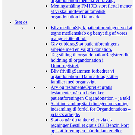
organdonation med aktivt fravalg.
Meningsmåling FM19
Et stort flertal mener,
at vi skal indfører automatisk
organdonation i Danmark.
Støt os
Bliv medlem
Styrk patientforeningen ved at
tegne medlemskab og benyt dig af vores
mange støttetilbud.
Giv et bidrag
Støt patientforeningens
arbejde med en valgfri donation.
Tag stilling til organdonation
Registrer din
holdning til organdonation i
Donorregistret.
Bliv frivillig
Sammen forbedrer vi
organdonation i Danmark og støtter
familier med organsvigt.
Arv og testamente
Opret et gratis
testamente, når du betænker
patientforeningen Organdonation – ja tak!
Start indsamling
Start din egen personlige
indsamling til fordel for Organdonations –
ja tak’s arbejde.
Støt os når du tanker eller via el-
regningen
Bestil et gratis OK Benzin-kort
og støt foreningen, når du tanker eller