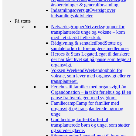
årsberetninger & generalforsamling
Indsamlingsoversigt
Oversigt over
indsamlingsaktiviteter
Få støtte
Netværksgrupper
Netværksgrupper for
transplanterede unge og voksne – kom
med i et stærkt fællesskab.
Rådgivning & samtaletilbud
Støtte og
samtaleforløb til foreningens medlemmer
Heroes & Stars Legatet
Legat til danskere
der har fået livet sat på pause som følge af
organsvigt.
Voksen Weekend
Weekendophold for
voksne, som lever med organsvigt eller er
transplanteret.
Feriehus til familier med organsvigt
Lån
Organdonation – ja tak’s feriehus og få en
pause fra hverdagen med sygdom.
Familiecamp
Camp for familier med
organsvigt og transplanterede børn og
unge.
God bedring kuffert
Kuffert til
transplanterede børn og unge, som støtter
og spreder glæde.
Stjernestunder Legatet
Legat til børn og