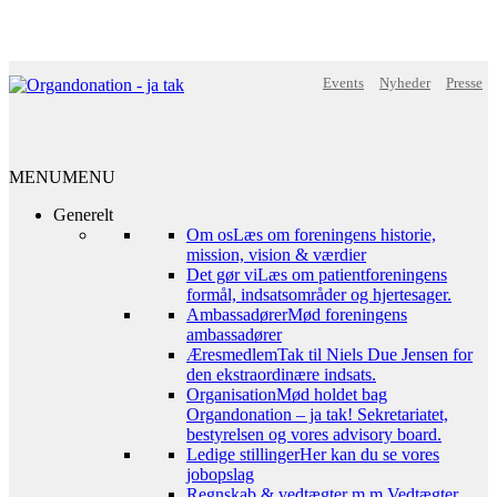
Events
Nyheder
Presse
MENU
MENU
Generelt
Om os
Læs om foreningens historie,
mission, vision & værdier
Det gør vi
Læs om patientforeningens
formål, indsatsområder og hjertesager.
Ambassadører
Mød foreningens
ambassadører
Æresmedlem
Tak til Niels Due Jensen for
den ekstraordinære indsats.
Organisation
Mød holdet bag
Organdonation – ja tak! Sekretariatet,
bestyrelsen og vores advisory board.
Ledige stillinger
Her kan du se vores
jobopslag
Regnskab & vedtægter m.m.
Vedtægter,