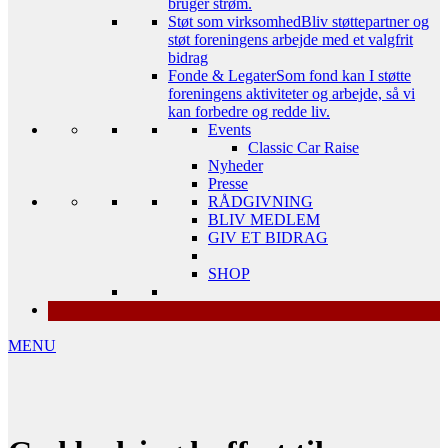
bruger strøm.
Støt som virksomhed
Bliv støttepartner og
støt foreningens arbejde med et valgfrit
bidrag
Fonde & Legater
Som fond kan I støtte
foreningens aktiviteter og arbejde, så vi
kan forbedre og redde liv.
Events
Classic Car Raise
Nyheder
Presse
RÅDGIVNING
BLIV MEDLEM
GIV ET BIDRAG
SHOP
MENU