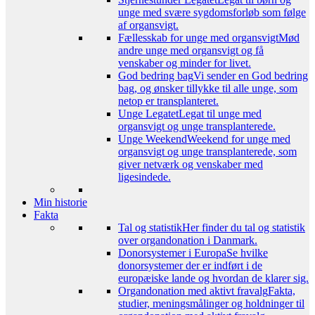
unge med svære sygdomsforløb som følge
af organsvigt.
Fællesskab for unge med organsvigt
Mød
andre unge med organsvigt og få
venskaber og minder for livet.
God bedring bag
Vi sender en God bedring
bag, og ønsker tillykke til alle unge, som
netop er transplanteret.
Unge Legatet
Legat til unge med
organsvigt og unge transplanterede.
Unge Weekend
Weekend for unge med
organsvigt og unge transplanterede, som
giver netværk og venskaber med
ligesindede.
Min historie
Fakta
Tal og statistik
Her finder du tal og statistik
over organdonation i Danmark.
Donorsystemer i Europa
Se hvilke
donorsystemer der er indført i de
europæiske lande og hvordan de klarer sig.
Organdonation med aktivt fravalg
Fakta,
studier, meningsmålinger og holdninger til