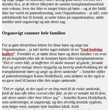
skyldes bl.a. at de bliver tilknyttet de samme transplantationsafsnit
som voksne, hvor der ikke er meget fokus på børn – og at der hidtil
ikke har været en patientforening, som Organdonation – ja tak!, som
udelukkende har til formål, at sætte fokus på organdonation, støtte
familier med organsvigt og tale deres sag.
Organsvigt rammer hele familien
For at gøre tilværelsen lettere for disse børn og unge har
Organdonation – ja tak! derfor taget initiativ til en ”
God bedring
kuffert
”. Formålet er, at støtte disse børn og deres familier i en svær
tid på hospitalet eller når de kommet hjem efter transplantationene.
“
Det er vores håb, at kufferten vil skabe masser af glæde, forsøde
livet og give mange timers hyggelig og lærerig underholdning for de
transplanterede børn og unge og deres søskende
” – fortæller stifter
af patientforeningen Karen Heidelbach, som afslører at der også er
en gave med til barnet eller den unges søskende.
“
Det er vigtigt, at der også er en ting med til de raske søskende,
fordi de kan ofte blive overset eller føle, at der er mindre tid til dem,
når deres søster eller bror bliver syg
” – fortæller Karen Heidelbach,
som understreger, at organsvigt, og den alvorlig kronisk sygdom,
som følger med, rammer hele familien hårdt, fordi