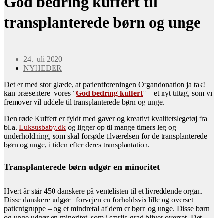
God bedring kuffert til
transplanterede børn og unge
24. juli 2020
NYHEDER
Det er med stor glæde, at patientforeningen Organdonation ja tak!
kan præsentere vores ”
God bedring kuffert
” – et nyt tiltag, som vi
fremover vil uddele til transplanterede børn og unge.
Den røde Kuffert er fyldt med gaver og kreativt kvalitetslegetøj fra
bl.a.
Luksusbaby.dk
og ligger op til mange timers leg og
underholdning, som skal forsøde tilværelsen for de transplanterede
børn og unge, i tiden efter deres transplantation.
Transplanterede børn udgør en minoritet
Hvert år står 450 danskere på ventelisten til et livreddende organ.
Disse danskere udgør i forvejen en forholdsvis lille og overset
patientgruppe – og et mindretal af dem er børn og unge. Disse børn
og unge udgør en minoritet, som i særlig grad bliver overset. Det