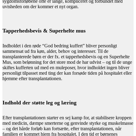
sygdomsforløbene ofte er lange, kompliceret og forbundet med
uvisheden om der kommer et nyt organ.
Tapperhedsbevis & Superhelte mus
Indholdet i den røde “God bedring kuffert” bliver personligt
sammensat ud fra køn, alder, behov og interesser. Til de
transplanterede børn er der fx. et tapperhedsbevis og en Superhelte
Mus, som belønning for det store mod de har udvist – og til de unge
skiftes kufferten ud med en muleposer, hvor indholdet ingen bliver
personligt tilpasset med ting der kan forsøde tiden på hospitalet eller
hjemme efter transplantationen.
Indhold der støtte leg og læring
Efter transplantationen starter en sej kamp for, at stabilisere kroppen
med medicin, dæmpe smerterne og genvinde styrke og muskelmasse
– og det hårde forløb kan fortsætte, efter transplantationen, når
familien er kommet hjem fra hospitalet. I den tid er børnenes