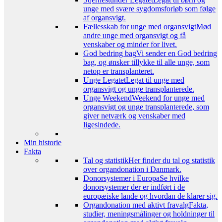
unge med svære sygdomsforløb som følge
af organsvigt.
Fællesskab for unge med organsvigt
Mød
andre unge med organsvigt og få
venskaber og minder for livet.
God bedring bag
Vi sender en God bedring
bag, og ønsker tillykke til alle unge, som
netop er transplanteret.
Unge Legatet
Legat til unge med
organsvigt og unge transplanterede.
Unge Weekend
Weekend for unge med
organsvigt og unge transplanterede, som
giver netværk og venskaber med
ligesindede.
Min historie
Fakta
Tal og statistik
Her finder du tal og statistik
over organdonation i Danmark.
Donorsystemer i Europa
Se hvilke
donorsystemer der er indført i de
europæiske lande og hvordan de klarer sig.
Organdonation med aktivt fravalg
Fakta,
studier, meningsmålinger og holdninger til