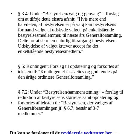
•
§ 3.4: Under “Bestyrelsen/Valg og genvalg” – forslag
om at tilføje dette ekstra afsnit: “Hvis mere end
halvdelen, af bestyrelsen er på valg kan bestyrelsens
formand vælge at udskyde valget, på enkeltstående
bestyrelsesmedlemmer, til næste års Generalforsamling.
Dette for at sikre en naturlig til-/afgang i bestyrelsen.
Udskydelse af valget kræver accept fra det
enkeltstående bestyrelsesmedlem.”
§ 5: Kontingent: Forslag til opdatering og forkortes af
•
teksten til: “Kontingentet fastsættes og godkendes på
den årlige ordinære Generalforsamling.”
§ 7.2: Under “Bestyrelsen/sammensætning” – forslag til
reduktion af bestyrelsens størrelse samt opdatering og
•
forkortes af teksten til: “Bestyrelsen, der vælges af
Generalforsamlingen jf. § 6.7, består af 3-7
medlemmer.”
Du kan se forslaget til de
reviderede vedtægter her…