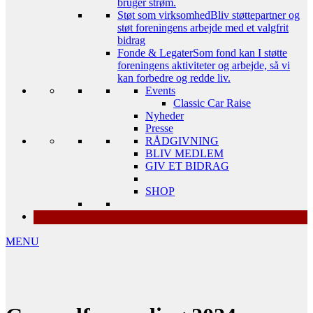
bruger strøm.
Støt som virksomhed
Bliv støttepartner og
støt foreningens arbejde med et valgfrit
bidrag
Fonde & Legater
Som fond kan I støtte
foreningens aktiviteter og arbejde, så vi
kan forbedre og redde liv.
Events
Classic Car Raise
Nyheder
Presse
RÅDGIVNING
BLIV MEDLEM
GIV ET BIDRAG
SHOP
MENU