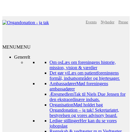
Events
Nyheder
Presse
MENU
MENU
Generelt
Om os
Læs om foreningens historie,
mission, vision & værdier
Det gør vi
Læs om patientforeningens
formål, indsatsområder og hjertesager.
Ambassadører
Mød foreningens
ambassadører
Æresmedlem
Tak til Niels Due Jensen for
den ekstraordinære indsats.
Organisation
Mød holdet bag
Organdonation – ja tak! Sekretariatet,
bestyrelsen og vores advisory board.
Ledige stillinger
Her kan du se vores
jobopslag
Regnskab & vedtægter m.m.
Vedtægter,