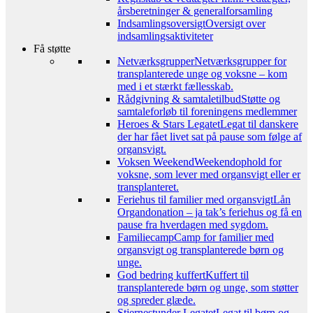
årsberetninger & generalforsamling
Indsamlingsoversigt
Oversigt over
indsamlingsaktiviteter
Få støtte
Netværksgrupper
Netværksgrupper for
transplanterede unge og voksne – kom
med i et stærkt fællesskab.
Rådgivning & samtaletilbud
Støtte og
samtaleforløb til foreningens medlemmer
Heroes & Stars Legatet
Legat til danskere
der har fået livet sat på pause som følge af
organsvigt.
Voksen Weekend
Weekendophold for
voksne, som lever med organsvigt eller er
transplanteret.
Feriehus til familier med organsvigt
Lån
Organdonation – ja tak’s feriehus og få en
pause fra hverdagen med sygdom.
Familiecamp
Camp for familier med
organsvigt og transplanterede børn og
unge.
God bedring kuffert
Kuffert til
transplanterede børn og unge, som støtter
og spreder glæde.
Stjernestunder Legatet
Legat til børn og