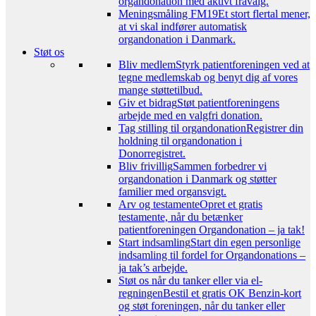
organdonation med aktivt fravalg.
Meningsmåling FM19
Et stort flertal mener,
at vi skal indfører automatisk
organdonation i Danmark.
Støt os
Bliv medlem
Styrk patientforeningen ved at
tegne medlemskab og benyt dig af vores
mange støttetilbud.
Giv et bidrag
Støt patientforeningens
arbejde med en valgfri donation.
Tag stilling til organdonation
Registrer din
holdning til organdonation i
Donorregistret.
Bliv frivillig
Sammen forbedrer vi
organdonation i Danmark og støtter
familier med organsvigt.
Arv og testamente
Opret et gratis
testamente, når du betænker
patientforeningen Organdonation – ja tak!
Start indsamling
Start din egen personlige
indsamling til fordel for Organdonations –
ja tak’s arbejde.
Støt os når du tanker eller via el-
regningen
Bestil et gratis OK Benzin-kort
og støt foreningen, når du tanker eller