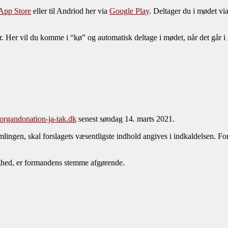
App Store
eller til Andriod her via
Google Play
. Deltager du i mødet vi
ter. Her vil du komme i “kø” og automatisk deltage i mødet, når det går i
rgandonation-ja-tak.dk
senest søndag 14. marts 2021.
lingen, skal forslagets væsentligste indhold angives i indkaldelsen. Fo
lighed, er formandens stemme afgørende.