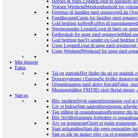
Heroes & Stars Legatet
Legat til danskere de
Voksen Weekend
Weekendophold for voksne, 
Feriehus til familier med organsvigt
Lån Orga
Familiecamp
Camp for familier med organsvi
God bedring kuffert
Kuffert til transplanter
Stjernestunder Legatet
Legat til børn og ung
Fællesskab for unge med organsvigt
Mød and
God bedring bag
Vi sender en God bedring ba
Unge Legatet
Legat til unge med organsvigt 
Unge Weekend
Weekend for unge med organs
Min historie
Fakta
Tal og statistik
Her finder du tal og statistik
Donorsystemer i Europa
Se hvilke donorsyst
Organdonation med aktivt fravalg
Fakta, stu
Meningsmåling FM19
Et stort flertal mener
Støt os
Bliv medlem
Styrk patientforeningen ved at 
Giv et bidrag
Støt patientforeningens arbejde
Tag stilling til organdonation
Registrer din h
Bliv frivillig
Sammen forbedrer vi organdonat
Arv og testamente
Opret et gratis testamente
Start indsamling
Start din egen personlige ind
Støt os når du tanker eller via el-regningen
Be