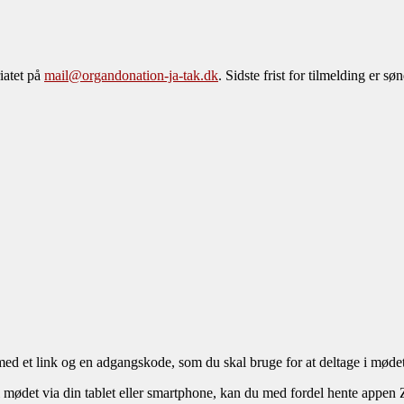
iatet på
mail@organdonation-ja-tak.dk
. Sidste frist for tilmelding er s
med et link og en adgangskode, som du skal bruge for at deltage i mødet
 mødet via din tablet eller smartphone, kan du med fordel hente appen