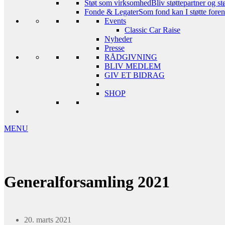
Støt som virksomhed
Bliv støttepartner og st
Fonde & Legater
Som fond kan I støtte foreni
Events
Classic Car Raise
Nyheder
Presse
RÅDGIVNING
BLIV MEDLEM
GIV ET BIDRAG
SHOP
MENU
Generalforsamling 2021
20. marts 2021