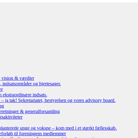
, vision & værdier
 indsatsområder og hjertesager.
er
n ekstraordinære indsats.
ja tak! Sekretariatet, bestyrelsen og vores advisory board.
ag
eretninger & generalforsamling
saktiviteter
lanterede unge og voksne – kom med i et stærkt fællesskab.
leforløb til foreningens medlemmer