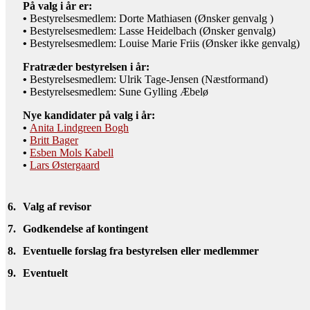
På valg i år er:
•
Bestyrelsesmedlem: Dorte Mathiasen (Ønsker genvalg )
•
Bestyrelsesmedlem: Lasse Heidelbach (Ønsker genvalg)
•
Bestyrelsesmedlem: Louise Marie Friis (Ønsker ikke genvalg)
Fratræder bestyrelsen i år:
•
Bestyrelsesmedlem: Ulrik Tage-Jensen (Næstformand)
•
Bestyrelsesmedlem: Sune Gylling Æbelø
Nye kandidater på valg i år:
•
Anita Lindgreen Bogh
•
Britt Bager
•
Esben Mols Kabell
•
Lars Østergaard
6.
Valg af revisor
7.
Godkendelse af kontingent
8.
Eventuelle forslag fra bestyrelsen eller medlemmer
9.
Eventuelt