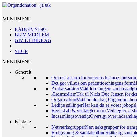
MENU
MENU
RÅDGIVNING
BLIV MEDLEM
GIV ET BIDRAG
SHOP
MENU
MENU
Generelt
Om os
Læs om foreningens historie, mission
Det gør vi
Læs om patientforeningens formål,
Ambassadører
Mød foreningens ambassadør
Æresmedlem
Tak til Niels Due Jensen for de
Organisation
Mød holdet bag Organdonation – 
Ledige stillinger
Her kan du se vores jobopsl
Regnskab & vedtægter m.m.
Vedtægter, årsb
Indsamlingsoversigt
Oversigt over indsamling
Få støtte
Netværksgrupper
Netværksgrupper for transp
Rådgivning & samtaletilbud
Støtte og samta