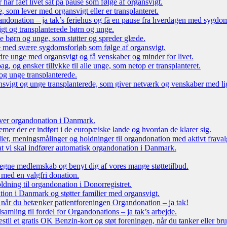
r har fået livet sat på pause som følge af organsvigt.
som lever med organsvigt eller er transplanteret.
ndonation – ja tak’s feriehus og få en pause fra hverdagen med sygdo
gt og transplanterede børn og unge.
ede børn og unge, som støtter og spreder glæde.
e med svære sygdomsforløb som følge af organsvigt.
re unge med organsvigt og få venskaber og minder for livet.
g, og ønsker tillykke til alle unge, som netop er transplanteret.
og unge transplanterede.
vigt og unge transplanterede, som giver netværk og venskaber med li
 over organdonation i Danmark.
emer der er indført i de europæiske lande og hvordan de klarer sig.
dier, meningsmålinger og holdninger til organdonation med aktivt fraval
, at vi skal indfører automatisk organdonation i Danmark.
tegne medlemskab og benyt dig af vores mange støttetilbud.
 med en valgfri donation.
oldning til organdonation i Donorregistret.
ion i Danmark og støtter familier med organsvigt.
, når du betænker patientforeningen Organdonation – ja tak!
samling til fordel for Organdonations – ja tak’s arbejde.
stil et gratis OK Benzin-kort og støt foreningen, når du tanker eller br