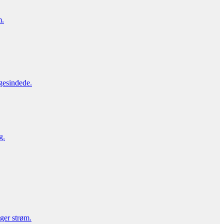
m.
gesindede.
g.
uger strøm.