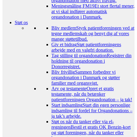
organdonation med aktivt fravalg.
Meningsmåling FM19
Et stort flertal mener,
at vi skal indfører automatisk
organdonation i Danmark.
Støt os
Bliv medlem
Styrk patientforeningen ved at
tegne medlemskab og benyt dig af vores
mange støttetilbud.
Giv et bidrag
Støt patientforeningens
arbejde med en valgfri donation.
Tag stilling til organdonation
Registrer din
holdning til organdonation i
Donorregistret.
Bliv frivillig
Sammen forbedrer vi
organdonation i Danmark og støtter
familier med organsvigt.
Arv og testamente
Opret et gratis
testamente, når du betænker
patientforeningen Organdonation – ja tak!
Start indsamling
Start din egen personlige
indsamling til fordel for Organdonations –
ja tak’s arbejde.
Støt os når du tanker eller via el-
regningen
Bestil et gratis OK Benzin-kort
og støt foreningen, når du tanker eller