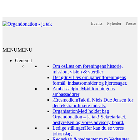
Events
Nyheder
Presse
MENU
MENU
Generelt
Om os
Læs om foreningens historie,
mission, vision & værdier
Det gør vi
Læs om patientforeningens
formål, indsatsområder og hjertesager.
Ambassadører
Mød foreningens
ambassadører
Æresmedlem
Tak til Niels Due Jensen for
den ekstraordinære indsats.
Organisation
Mød holdet bag
Organdonation – ja tak! Sekretariatet,
bestyrelsen og vores advisory board.
Ledige stillinger
Her kan du se vores
jobopslag
Regnskab & vedtægter m.m.
Vedtægter,