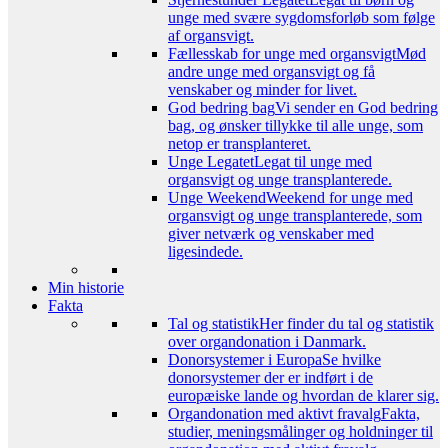
unge med svære sygdomsforløb som følge
af organsvigt.
Fællesskab for unge med organsvigt
Mød
andre unge med organsvigt og få
venskaber og minder for livet.
God bedring bag
Vi sender en God bedring
bag, og ønsker tillykke til alle unge, som
netop er transplanteret.
Unge Legatet
Legat til unge med
organsvigt og unge transplanterede.
Unge Weekend
Weekend for unge med
organsvigt og unge transplanterede, som
giver netværk og venskaber med
ligesindede.
Min historie
Fakta
Tal og statistik
Her finder du tal og statistik
over organdonation i Danmark.
Donorsystemer i Europa
Se hvilke
donorsystemer der er indført i de
europæiske lande og hvordan de klarer sig.
Organdonation med aktivt fravalg
Fakta,
studier, meningsmålinger og holdninger til