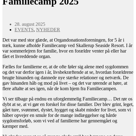
Familiecamp 2025
28. august 2025
EVENTS
,
NYHEDER
Det var med stor glæde, at Organdonationsforeningen, for 5 år i
træk, kunne afholde Familiecamp ved Skallerup Seaside Resort. I år
var sommerlejren for familie, hvor en forældre venter på eller har
fået et livreddende organ.
Fælles for familierne er, at de ofte føler sig alene med sygdommen
og det var derfor igen i år, livsbekræftende at se, hvordan forældrene
brugte hinanden og dannede nye stærke relationer og netværk. De
gav hinanden håb og mod på livet – og det var rørende at høre, at
flere aftalte at ses igen, når de kom hjem fra Familiecampen.
Vi ser tilbage på endnu en uforglemmelig Familiecamp… Det rør os
dybt at se, at vi gør en forskel for disse familier. Der blev grint, leget,
gået ture, svømmet, dystet, hygget og skabt minder for livet, som vi
håber opvejer en smule for de mange indlæggelser og hårde
sygdomsforløb, som vi ved af familierne har gennemgået og
kæmper med.