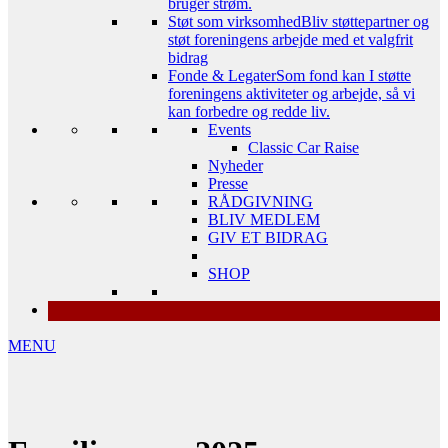
bruger strøm.
Støt som virksomhed
Bliv støttepartner og
støt foreningens arbejde med et valgfrit
bidrag
Fonde & Legater
Som fond kan I støtte
foreningens aktiviteter og arbejde, så vi
kan forbedre og redde liv.
Events
Classic Car Raise
Nyheder
Presse
RÅDGIVNING
BLIV MEDLEM
GIV ET BIDRAG
SHOP
MENU