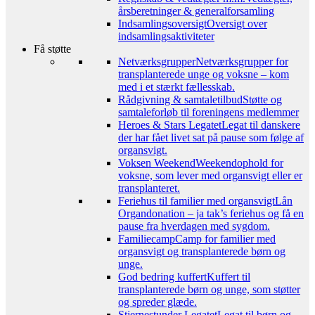
årsberetninger & generalforsamling
Indsamlingsoversigt
Oversigt over
indsamlingsaktiviteter
Få støtte
Netværksgrupper
Netværksgrupper for
transplanterede unge og voksne – kom
med i et stærkt fællesskab.
Rådgivning & samtaletilbud
Støtte og
samtaleforløb til foreningens medlemmer
Heroes & Stars Legatet
Legat til danskere
der har fået livet sat på pause som følge af
organsvigt.
Voksen Weekend
Weekendophold for
voksne, som lever med organsvigt eller er
transplanteret.
Feriehus til familier med organsvigt
Lån
Organdonation – ja tak’s feriehus og få en
pause fra hverdagen med sygdom.
Familiecamp
Camp for familier med
organsvigt og transplanterede børn og
unge.
God bedring kuffert
Kuffert til
transplanterede børn og unge, som støtter
og spreder glæde.
Stjernestunder Legatet
Legat til børn og