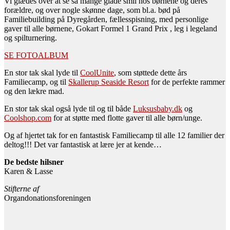
Vi glædes over at se så mange glade smil hos børnene og deres
forældre, og over nogle skønne dage, som bl.a. bød på
Familiebuilding på Dyregården, fællesspisning, med personlige
gaver til alle børnene, Gokart Formel 1 Grand Prix , leg i legeland
og spilturnering.
SE FOTOALBUM
En stor tak skal lyde til
CoolUnite
, som støttede dette års
Familiecamp, og til
Skallerup Seaside Resort
for de perfekte rammer
og den lækre mad.
En stor tak skal også lyde til og til både
Luksusbaby.dk
og
Coolshop.com
for at støtte med flotte gaver til alle børn/unge.
Og af hjertet tak for en fantastisk Familiecamp til alle 12 familier der
deltog!!! Det var fantastisk at lære jer at kende…
De bedste hilsner
Karen & Lasse
Stifterne af
Organdonationsforeningen