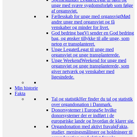
unge med svære sygdomsforløb som følge
af organsvigt.
Fællesskab for unge med organsvigt
Mød
andre unge med organsvigt og få
venskaber og minder for livet.
God bedring bag
Vi sender en God bedring
bag, og ønsker tillykke til alle unge, som
netop er transplanteret.
Unge Legatet
Legat til unge med
organsvigt og unge transplanterede.
Unge Weekend
Weekend for unge med
organsvigt og unge transplanterede, som
giver netværk og venskaber med
ligesindede.
Min historie
Fakta
Tal og statistik
Her finder du tal og statistik
over organdonation i Danmark.
Donorsystemer i Europa
Se hvilke
donorsystemer der er indført i de
europæiske lande og hvordan de klarer sig.
Organdonation med aktivt fravalg
Fakta,
studier, meningsmålinger og holdninger til