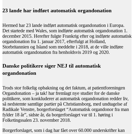
23 lande har indført automatisk organdonation
Hermed har 23 lande indført automatisk organdonation i Europa.
Det startede med Wales, som indførte automatisk organdonation 1.
december 2015. Herefter fulgte Frankrig efter og indførte automatisk
organdonation fra 1. januar 2017, efterfulgt at Holland,
Storbritannien og Island som meddelte i 2018, at de ville indføre
automatisk organdonation fra henholdsvis 2019 og 2020.
Danske politikere siger NEJ til automatisk
organdonation
Trods stor folkelig opbakning og det faktum, at patientforeningen
Organdonation – ja tak! har fremlagt nye studier for de danske
politikere, som konkluderer at automatisk organdonation redder liv,
så nedstemte samtlige partier på Christiansborg, med undtagelse af
Radikale Venstre, borgerforslaget “Automatisk organdonor fra man
fylder 18 år”, sidste år, da borgerforslaget var til 1. høring i
Folketingssalen 23. november 2018.
Borgerforslaget, som i dag har fået over 60.000 underskrifter kan