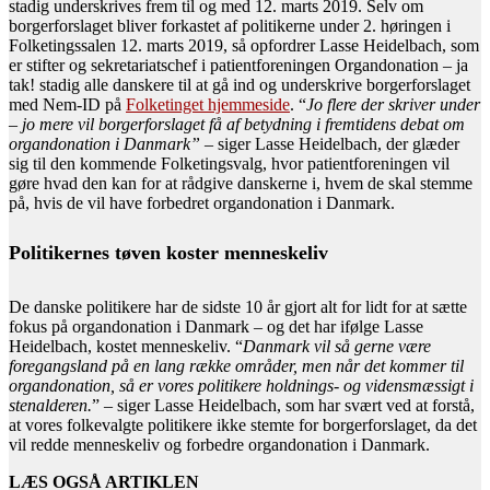
stadig underskrives frem til og med 12. marts 2019. Selv om
borgerforslaget bliver forkastet af politikerne under 2. høringen i
Folketingssalen 12. marts 2019, så opfordrer Lasse Heidelbach, som
er stifter og sekretariatschef i patientforeningen Organdonation – ja
tak! stadig alle danskere til at gå ind og underskrive borgerforslaget
med Nem-ID på
Folketinget hjemmeside
. “
Jo flere der skriver under
– jo mere vil borgerforslaget få af betydning i fremtidens debat om
organdonation i Danmark”
– siger Lasse Heidelbach, der glæder
sig til den kommende Folketingsvalg, hvor patientforeningen vil
gøre hvad den kan for at rådgive danskerne i, hvem de skal stemme
på, hvis de vil have forbedret organdonation i Danmark.
Politikernes tøven koster menneskeliv
De danske politikere har de sidste 10 år gjort alt for lidt for at sætte
fokus på organdonation i Danmark – og det har ifølge Lasse
Heidelbach, kostet menneskeliv. “
Danmark vil så gerne være
foregangsland på en lang række områder, men når det kommer til
organdonation, så er vores politikere holdnings- og vidensmæssigt i
stenalderen.
” – siger Lasse Heidelbach, som har svært ved at forstå,
at vores folkevalgte politikere ikke stemte for borgerforslaget, da det
vil redde menneskeliv og forbedre organdonation i Danmark.
LÆS OGSÅ ARTIKLEN