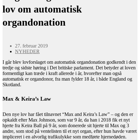
lov om automatisk
organdonation
27. februar 2019
NYHEDER
I går blev lovforslaget om automatisk organdonation godkendt i den
tredje og sidste høring i Det britiske parlament. Det betyder at loven
formentligt kan træde i kraft allerede i år, hvorefter man også
automatisk er organdonor, fra man fylder 18 år, i både England og
Skotland.
Max & Keira’s Law
Den nye lov har fået tilnavnet “Max and Keira’s Law” – og den er
opkaldt efter Max Johnson, som var 9 år, da han i 2018 fik et nyt
hjerte fra Keira Ball på 9 år, som donerede sit hjerte til Max og 3
andre, som stod på ventelisten til et nyt organ, efter hun havde været
impliceret i en alvorlig trafikulykke som medførte hjernedøden.