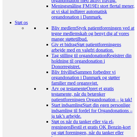
organdonation med aktivt fravalg.
Meningsmåling FM19
Et stort flertal mener,
at vi skal indfører automatisk
organdonation i Danmark.
Støt os
Bliv medlem
Styrk patientforeningen ved at
tegne medlemskab og benyt dig af vores
mange støttetilbud.
Giv et bidrag
Støt patientforeningens
arbejde med en valgfri donation.
Tag stilling til organdonation
Registrer din
holdning til organdonation i
Donorregistret.
Bliv frivillig
Sammen forbedrer vi
organdonation i Danmark og støtter
familier med organsvigt.
Arv og testamente
Opret et gratis
testamente, når du betænker
patientforeningen Organdonation – ja tak!
Start indsamling
Start din egen personlige
indsamling til fordel for Organdonations –
ja tak’s arbejde.
Støt os når du tanker eller via el-
regningen
Bestil et gratis OK Benzin-kort
og støt foreningen, når du tanker eller