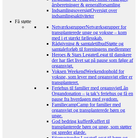
årsberetninger & generalforsamling
Indsamlingsoversigt
Oversigt over
indsamlingsaktiviteter
Få støtte
Netværksgrupper
Netværksgrupper for
transplanterede unge og voksne – kom
med i et stærkt fællesskab.
Rådgivning & samtaletilbud
Støtte og
samtaleforløb til foreningens medlemmer
Heroes & Stars Legatet
Legat til danskere
der har fået livet sat på pause som følge af
organsvigt.
Voksen Weekend
Weekendophold for
voksne, som lever med organsvigt eller er
transplanteret.
Feriehus til familier med organsvigt
Lån
Organdonation – ja tak’s feriehus og få en
pause fra hverdagen med sygdom.
Familiecamp
Camp for familier med
organsvigt og transplanterede børn og
unge.
God bedring kuffert
Kuffert til
transplanterede børn og unge, som støtter
og spreder glæde.
Stjernestunder Legatet
Legat til børn og