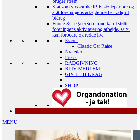
bruger strøm.
Støt som virksomhed
Bliv støttepartner og
støt foreningens arbejde med et valgfrit
bidrag
Fonde & Legater
Som fond kan I støtte
foreningens aktiviteter og arbejde, så vi
kan forbedre og redde liv.
Events
Classic Car Raise
Nyheder
Presse
RÅDGIVNING
BLIV MEDLEM
GIV ET BIDRAG
SHOP
MENU