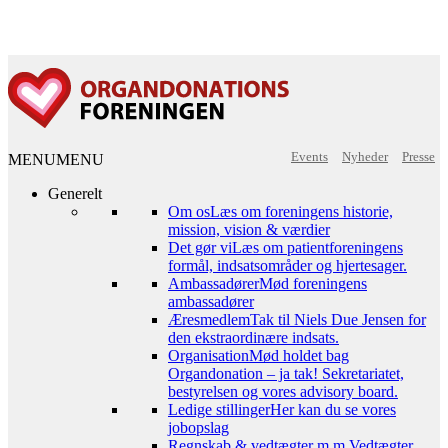
Events
Nyheder
Presse
MENU
MENU
Generelt
Om os
Læs om foreningens historie,
mission, vision & værdier
Det gør vi
Læs om patientforeningens
formål, indsatsområder og hjertesager.
Ambassadører
Mød foreningens
ambassadører
Æresmedlem
Tak til Niels Due Jensen for
den ekstraordinære indsats.
Organisation
Mød holdet bag
Organdonation – ja tak! Sekretariatet,
bestyrelsen og vores advisory board.
Ledige stillinger
Her kan du se vores
jobopslag
Regnskab & vedtægter m.m.
Vedtægter,